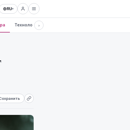
RU
▾
ура
Технологии
›
т
Сохранить