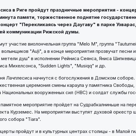
сиса в Риге пройдут праздничные мероприятия - конце
минута памяти, торжественное поднятие государственн
онцерт "Перекликаясь через Даугаву" в парке Узварас
ей коммуникации Рижской думы.
ут участие виолончельная группа "Melo M", группа "Tautumeit
волынщиков "Auļi", а в конце мероприятия прозвучат песни 
 метели душ" в исполнении Рейниса Сеянса, Яниса Шипкевица,
иса Михелсонса, "Sudden Lights", "Musiqq" и др.
я Лачплесиса начнутся с богослужения в Домском соборе. С
ественная церемония смены караула у памятника Свободы, 
 Национальных вооруженных сил (НВС) и солдат службы гос
00 памятное мероприятие пройдет на Судрабкалниньше на пер
екта Курземес. На мероприятии выступят духовой оркестр 
го собора "Tiara".
нцерты пройдут и в культурных центрах столицы - в Малой ги