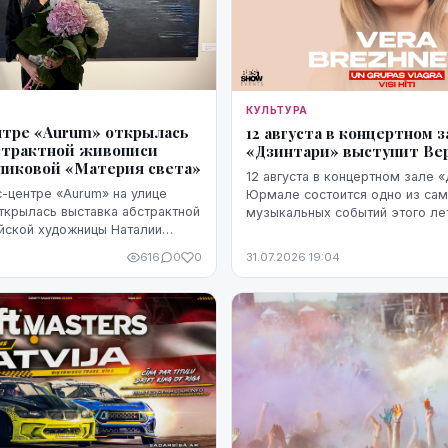
КУЛЬТУРА
нтре «Aurum» открылась
12 августа в концертном з
страктной живописи
«Дзинтари» выступит Ве
иковой «Материя света»
12 августа в концертном зале 
с-центре «Aurum» на улице
Юрмале состоится одно из сам
открылась выставка абстрактной
музыкальных событий этого ле
йской художницы Наталии
зрителями выступит популярна
ерия света». Вход свободный,
Брежнева. Начало концерта зап
9
616
0
0
31.07.2026 19:04
тает до 20 августа.