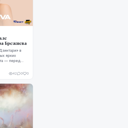
але
ра Брежнева
«Дзинтари» в
ых ярких
та — перед
я певица Вера
ланировано ...
42
0
0