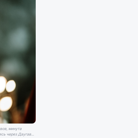
вов, минута
сь через Даугав...