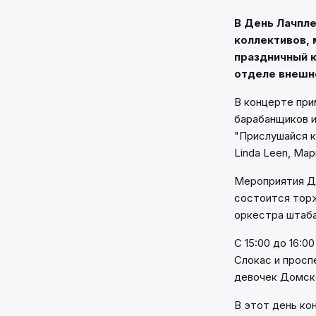
В День Лачпле
коллективов, 
праздничный к
отделе внешн
В концерте прим
барабанщиков и 
"Прислушайся к
Linda Leen, Мар
Мероприятия Дн
состоится торж
оркестра штаба
С 15:00 до 16:
Слокас и просп
девочек Домско
В этот день ко