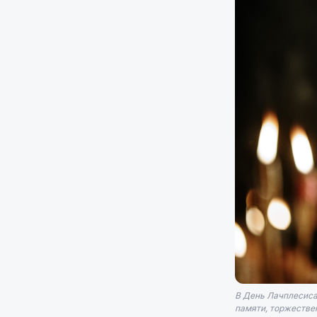
В День Лачплесиса
памяти, торжествен