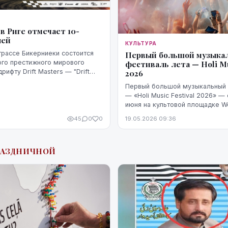
s в Риге отмечает 10-
лей
КУЛЬТУРА
трассе Бикерниеки состоится
Первый большой музыка
ого престижного мирового
фестиваль лета — Holi Mu
рифту Drift Masters — "Drift
2026
который в этом году отмечает в
Первый большой музыкальный 
 юбилей.
— «Holi Music Festival 2026» — 
июня на культовой площадке Wo
индустриальном районе Андрей
45
0
0
19.05.2026 09:36
обещают организаторы, фестива
РАЗДНИЧНОЙ