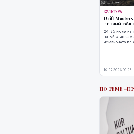
КУЛЬТУРА
Drift Master
летний юби
24–25 июля на 
пятый этап сам
чемпионата по д
King of Riga", 
Риге 10-летний
10.07.2026 10:23
ПО ТЕМЕ #П