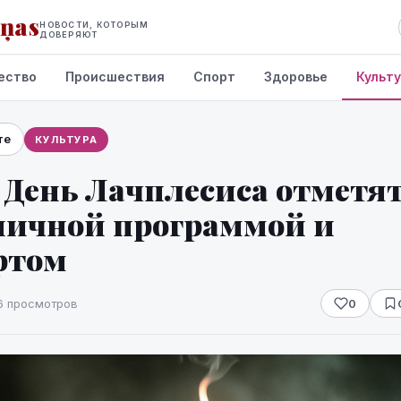
iņas
НОВОСТИ, КОТОРЫМ
ДОВЕРЯЮТ
ество
Происшествия
Спорт
Здоровье
Культ
те
КУЛЬТУРА
 День Лачплесиса отметя
ничной программой и
ртом
6 просмотров
0