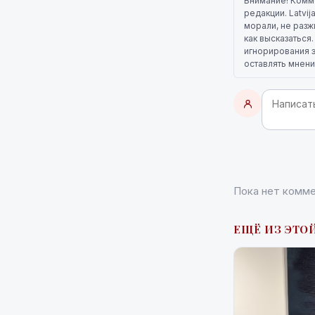
Внимание! Комм
редакции. Latvi
морали, не разж
как высказаться
игнорирования э
оставлять мнени
Пока нет комме
ЕЩЁ ИЗ ЭТОЙ