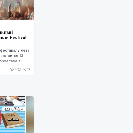
льный
sic Festival
фестиваль лета
состоится 13
ndersala в
оста. Как
37
0
0
ль стан...