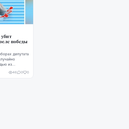
 убит
осле победы
ыборах депутата
случайно
дью из
обеды мужчины
46
0
0
 местное