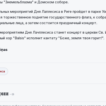
ы "Зиемельблазма" и Домском соборе.
льных мероприятий Дня Лаплесиса в Риге пройдет в парке Узв
я торжественное поднятие государственного флага, к собр
иальные лица, а затем состоится праздничный концерт.
роприятиям Дня Лачплесиса станет концерт в церкви Св. И
й хор "Balsis" исполнит кантату "Боже, земля твоя горит!".
Ziņas
иса
рии
· 0