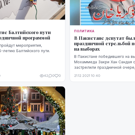
етие Балтийского пути
ПОЛИТИКА
здничной программой
В Пакистане депутат был
праздничной стрельбой п
 пройдут мероприятия,
на выборах
-летию Балтийского пути.
В Пакистане победившего на в
Мохаммеда Закри Хан Сандая 
застрелили праздничной очере
автомата. Стреляли в честь п
0
42
0
0
21.12.2021 10:40
на выборах. Об этом сообщает
издани...