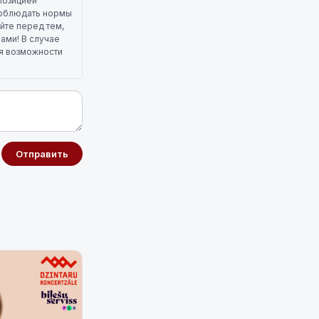
позицией
 соблюдать нормы
йте перед тем,
лами! В случае
ля возможности
Отправить