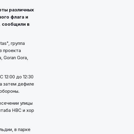
рты различных
ого флага и
, сообщили в
as", группа
из проекта
 Goran Gora,
 12:00 до 12:30
а затем дефиле
обороны.
есечении улицы
штаба НВС и хор
льдии, в парке