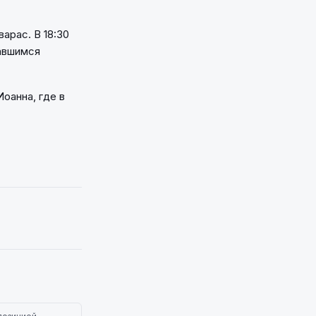
арас. В 18:30
авшимся
оанна, где в