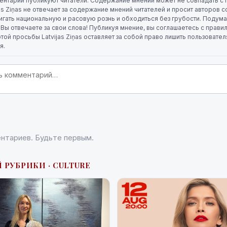
ентарии публикуют читатели. Содержание мнений может не совпадать с 
jas Ziņas не отвечает за содержание мнений читателей и просит авторов
игать национальную и расовую рознь и обходиться без грубости. Подума
. Вы отвечаете за свои слова! Публикуя мнение, вы соглашаетесь с прави
той просьбы Latvijas Ziņas оставляет за собой право лишить пользовате
я.
нтариев. Будьте первым.
 РУБРИКИ · CULTURE