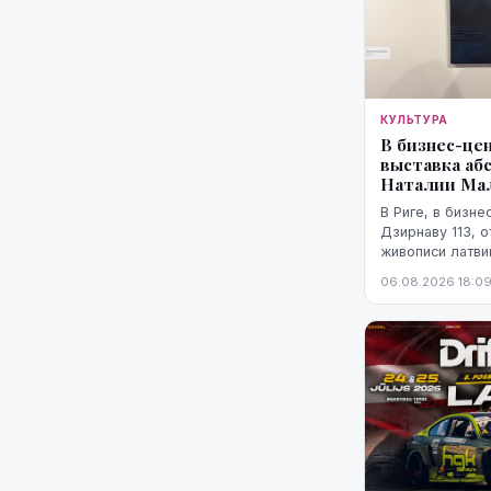
КУЛЬТУРА
В бизнес-це
выставка аб
Наталии Мал
В Риге, в бизне
Дзирнаву 113, 
живописи латви
Маликовой «Мат
06.08.2026 18:0
экспозиция рабо