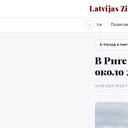
Latvijas Z
Все новости
Полити
‹
Назад к лен
Проекты и сервисы
Прогноз погоды
В Риге
около 
14.08.2024 14:20
·
7