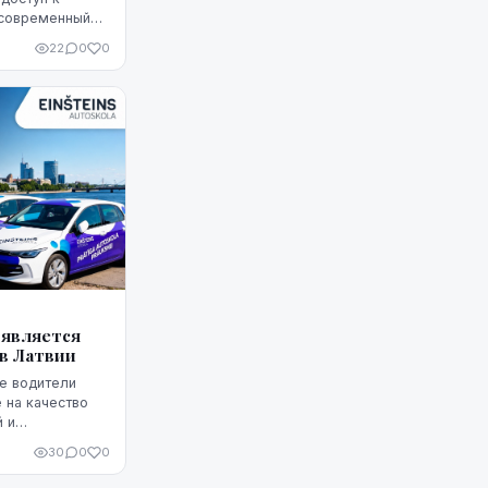
 современный
х устройствах.
22
0
0
д является
в Латвии
е водители
 на качество
й и
тий, а также
30
0
0
е помогают