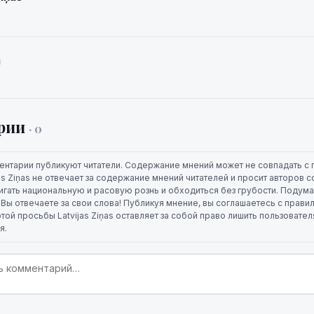
рии
· 0
ентарии публикуют читатели. Содержание мнений может не совпадать с 
jas Ziņas не отвечает за содержание мнений читателей и просит авторов
игать национальную и расовую рознь и обходиться без грубости. Подума
. Вы отвечаете за свои слова! Публикуя мнение, вы соглашаетесь с прави
той просьбы Latvijas Ziņas оставляет за собой право лишить пользовате
я.