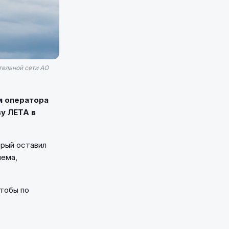
тельной сети АО
м оператора
ву ЛЕТА в
орый оставил
иема,
чтобы по