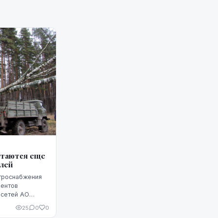
стаются еще
елей
ктроснабжения
иентов
 сетей АО
 сообщили
25
0
0