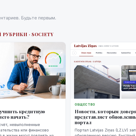
нтариев. Будьте первым.
 РУБРИКИ · SOCIETY
ОБЩЕСТВО
Новости, которым доверя
лучшить кредитную
представляет обновленн
чего начать?
портал
счёт, невыполненные
Портал Latvijas Ziņas (LZ.LV) за
ательства или финансово
обновленную версию. Быстрый 
 в жизни могут повлиять на