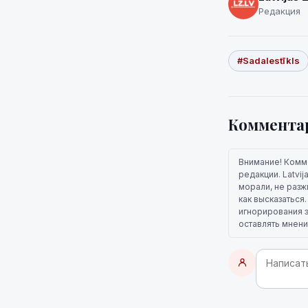
Редакция
#Sadalestīkls
Коммента
Внимание! Комм
редакции. Latvi
морали, не разж
как высказаться
игнорирования э
оставлять мнени