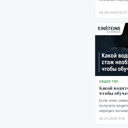
кредитную исто
негативная запи
05.08.2026 10:27
уже невозможн
историю можно 
этого потребую
выполнение об
действия.
ОБЩЕСТВО
Какой водит
чтобы обуча
Если член семьи
получить водит
нередко возник
сопровождать е
30.07.2026 11:18
учебных поездо