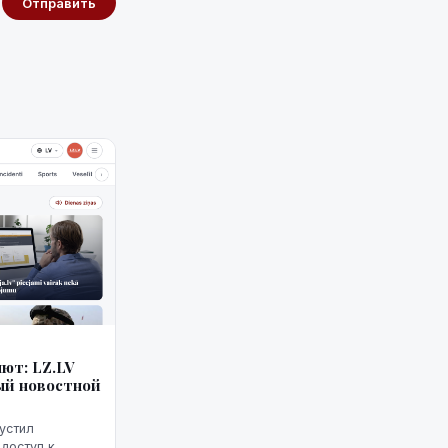
Отправить
ют: LZ.LV
ый новостной
пустил
доступ к