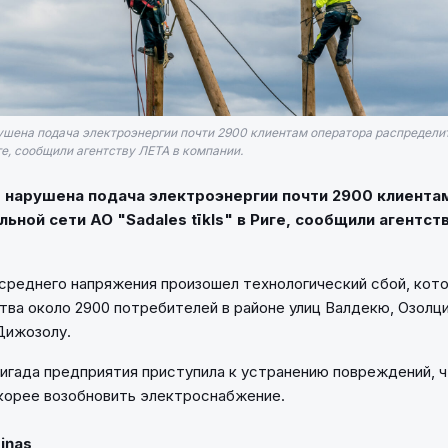
арушена подача электроэнергии почти 2900 клиентам оператора распредели
иге, сообщили агентству ЛЕТА в компании.
40 нарушена подача электроэнергии почти 2900 клиента
ьной сети АО "Sadales tīkls" в Риге, сообщили агентст
среднего напряжения произошел технологический сбой, кот
тва около 2900 потребителей в районе улиц Валдекю, Озолц
Дижозолу.
игада предприятия приступила к устранению повреждений, 
корее возобновить электроснабжение.
Ziņas