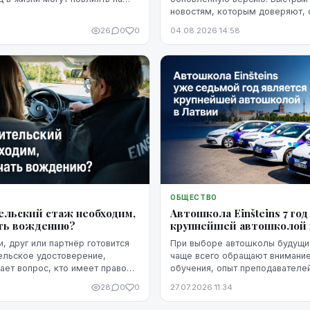
новостям, которым доверяют,
рию человека. Однако
дизайн и удобное чтение на все
сь не означает, что ситуацию
26
0
0
04.08.2026 14:58
о изменить. Кредитную
постепенно улучшить, но для
тся время, регулярное
язательств и продуманные
ОБЩЕСТВО
ельский стаж необходим,
Автошкола Einšteins 7 го
ть вождению?
крупнейшей автошколой 
, друг или партнёр готовится
При выборе автошколы будущи
ельское удостоверение,
чаще всего обращают внимание
ает вопрос, кто имеет право
обучения, опыт преподавателе
го во время индивидуальных
инструкторов, доступность заня
28
0
0
27.07.2026 11:34
к. В настоящее время м...
современные решения, которы
удобнее ...