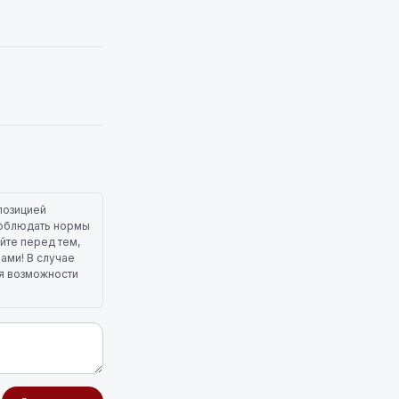
позицией
 соблюдать нормы
йте перед тем,
лами! В случае
ля возможности