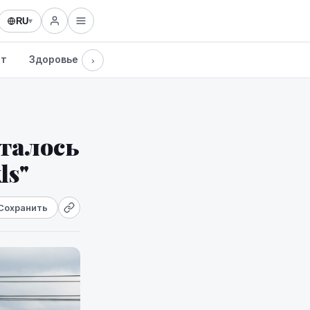
RU
▾
рт
Здоровье
Культура
Технологии
›
сталось
ls"
Сохранить