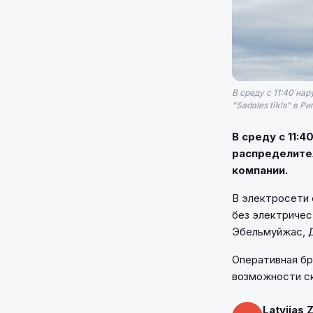
В среду с 11:40 н
"Sadales tīkls" в Р
В среду с 11:
распределител
компании.
В электросети 
без электричес
Эбельмуйжас, 
Оперативная бр
возможности с
Latvijas 