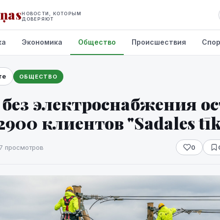
iņas
НОВОСТИ, КОТОРЫМ
ДОВЕРЯЮТ
ка
Экономика
Общество
Происшествия
Спо
те
ОБЩЕСТВО
 без электроснабжения о
2900 клиентов "Sadales tīk
7 просмотров
0