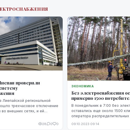
ЛЕКТРОСНАБЖЕНИЯ
Лиепаи проверили
ЭКОНОМИКА
систему
Без электроснабжения о
бжения
примерно 1500 потребит
в Лиепайской региональной
В понедельник в 7:00 без эле
зошло трехчасовое отключение
оставались еще около 1500 кл
 во внешних сетях, и ей
оператора распределительных
ти на автономную систему
"Sadales tīkls" по всей Латвии,
я. От перегрузки началось ...
28
0
0
09.10.2023 09:14
агентству ЛЕТА в компании.