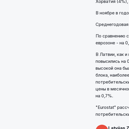
Хорватия (4%),
В ноябре в год
Среднегодовая 
По сравнению с
еврозоне - на 0
В Латвии, как 
повысились на 
высокой она бы
блока, наиболее
потребительски
цены в месячном
на 0,7%.
"Eurostat" рас
потребительски
Latvijas 