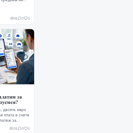
лее того, это
м, по крайней
чала августа.
18
0
0
платим за
ьзуемся?
, десять евро
я плата в счёте
латёж за
з этих
28
0
0
казаться не...