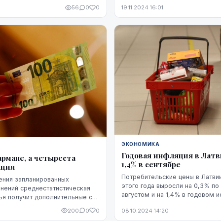
а как месяцем ранее г...
управления "Eurostat".
56
0
0
19.11.2024 16:01
ЭКОНОМИКА
Годовая инфляция в Латв
армане, а четыреста
1,4% в сентябре
яция
Потребительские цены в Латви
ения запланированных
этого года выросли на 0,3% по
нений среднестатистическая
августом и на 1,4% в годовом и
ья получит дополнительные сто
сентябре этого года по сравне
й бюджет, но, по расчетам,
200
0
0
08.10.2024 14:20
сентябрем 2023 года, тогда как
ия съедят их четырехкратн...