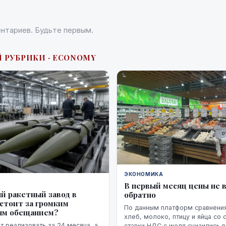
нтариев. Будьте первым.
Й РУБРИКИ · ECONOMY
ЭКОНОМИКА
В первый месяц цены не 
й ракетный завод в
обратно
 стоит за громким
По данным платформ сравнения
ым обещанием?
хлеб, молоко, птицу и яйца со
 реализовать за 24 месяца, а
ставки НДС с июля снизились 