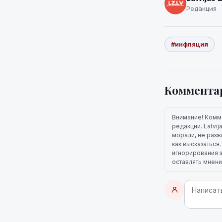
Редакция
#инфляция
Коммента
Внимание! Комм
редакции. Latvi
морали, не разж
как высказаться
игнорирования э
оставлять мнени