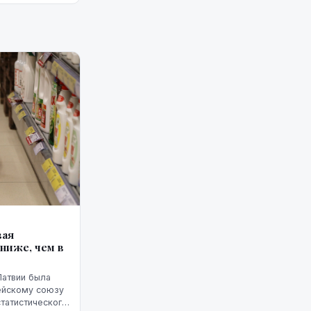
вая
ниже, чем в
Латвии была
ейскому союзу
статистического