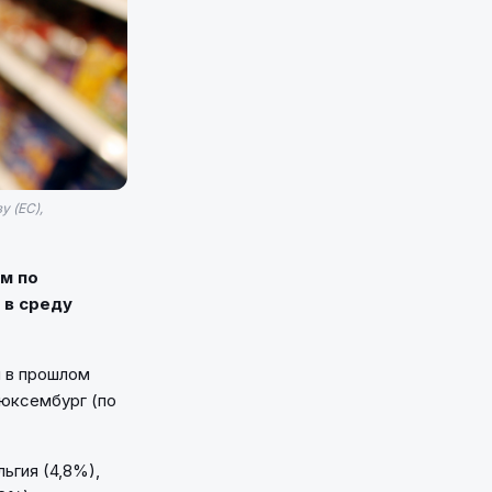
у (ЕС),
ем по
 в среду
я в прошлом
Люксембург (по
ьгия (4,8%),