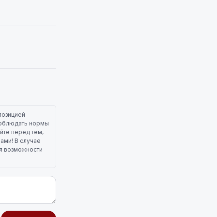
позицией
 соблюдать нормы
йте перед тем,
лами! В случае
ля возможности