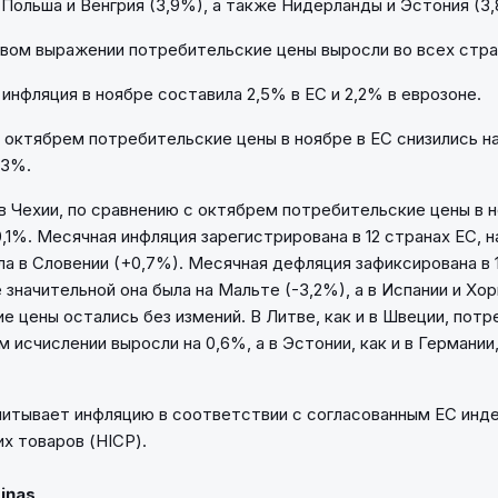
 Польша и Венгрия (3,9%), а также Нидерланды и Эстония (3,
овом выражении потребительские цены выросли во всех стра
инфляция в ноябре составила 2,5% в ЕС и 2,2% в еврозоне.
 октябрем потребительские цены в ноябре в ЕС снизились на 
,3%.
и в Чехии, по сравнению с октябрем потребительские цены в 
0,1%. Месячная инфляция зарегистрирована в 12 странах ЕС, 
ла в Словении (+0,7%). Месячная дефляция зафиксирована в 
 значительной она была на Мальте (-3,2%), а в Испании и Хо
е цены остались без измений. В Литве, как и в Швеции, пот
 исчислении выросли на 0,6%, а в Эстонии, как и в Германии
считывает инфляцию в соответствии с согласованным ЕС инд
х товаров (HICP).
Ziņas