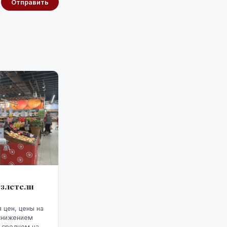
Отправить
взлетели
 цен, цены на
 снижением
в среднем на