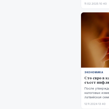
2024 года, тогд
11.02.2025 10:40
ЭКОНОМИКА
Сто евро в к
съест инфл
После утвержд
налоговых изме
латвийская сем
евро в семейны
12.11.2024 13:40
налоги и инфляц