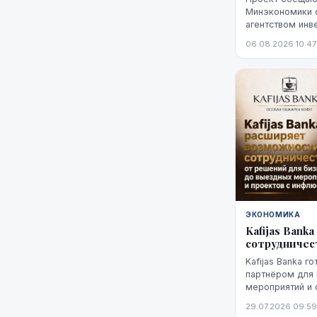
Минэкономики 
агентством инв
характеризует 
06.08.2026 10:47
"высокой стади
не названы ни 
технологий, ни
Неизвестно так
финансирования
основан прогно
ЭКОНОМИКА
Kafijas Ban
сотрудничес
Kafijas Banka г
партнёром для 
мероприятий и 
Предложение не
29.07.2026 09:59
поставкой кофе