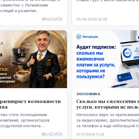
совместно с Латвийским
7,5% по сравнению с июнем. Бо
естиций и развития
снижение оказалось устойчивы
его как находящийся на
мере, на данный момент - до на
10
0
0
05.08.2026 10:39
и готовности". Однако публично
модель ракет, ни владелец
 проектировщик завода.
же, какая часть необходимого
 уже обеспечена и на чем
з экспорта.
ЭКОНОМИКА
ka расширяет возможности
Сколько мы ежемесячно 
тва
услуги, которыми не пол
отова стать полноценным
Несколько евро за приложение
компаний, организаторов
за видеосервис, дополнительна
создателей контента.
за телефон и ещё небольшой п
 ограничивается только
облачное хранилище. Каждый и
37
0
0
27.07.2026 11:26
 — компания предоставляет
расходов по отдельности может 