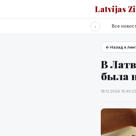
Latvijas Z
Все новос
‹
Назад к лен
Проекты и сервисы
Прогноз погоды
В Латв
была н
18.12.2024 15:40
·
2