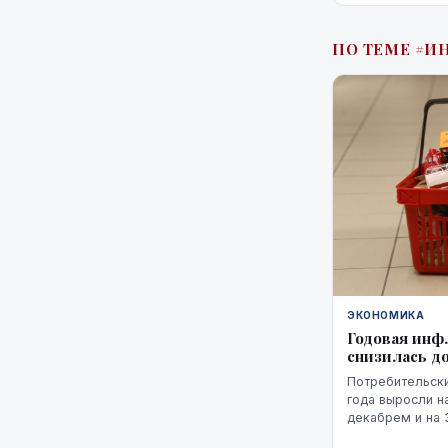
кофемашины,...
ПО ТЕМЕ #И
ЭКОНОМИКА
Годовая инф
снизилась д
Потребительски
года выросли н
декабрем и на 
январе этого г