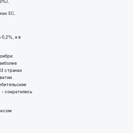
8%).
нах ЕС.
0,2%, а в
ноябре
наиболее
13 странах
рватии
ребительские
, - сократились
ексом