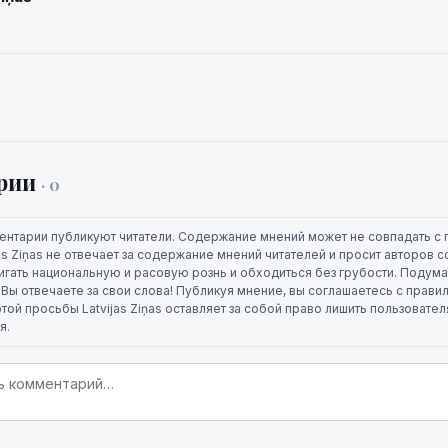
рии
· 0
ентарии публикуют читатели. Содержание мнений может не совпадать с 
jas Ziņas не отвечает за содержание мнений читателей и просит авторов
игать национальную и расовую рознь и обходиться без грубости. Подума
. Вы отвечаете за свои слова! Публикуя мнение, вы соглашаетесь с прави
той просьбы Latvijas Ziņas оставляет за собой право лишить пользовате
я.