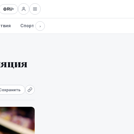
RU
▾
твия
Спорт
Здоровье
Культура
Технологии
›
ляция
Сохранить