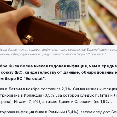
была более низкая годовая инфляция, чем в среднем по Европейскому союз
анные, обнародованные в среду статистическим бюро ЕС "Eurostat".
ябре была более низкая годовая инфляция, чем в средн
союзу (ЕС), свидетельствуют данные, обнародованные
м бюро ЕС "Eurostat".
ия в Латвии в ноябре составила 2,3%. Самая низкая инфляци
трирована в Ирландии (0,5%), за которой следуют Литва и 
тране), Италия (1,5%), а также Дания и Словения (по 1,6%).
годовая инфляция была в Румынии (5,4%), затем следуют Бел