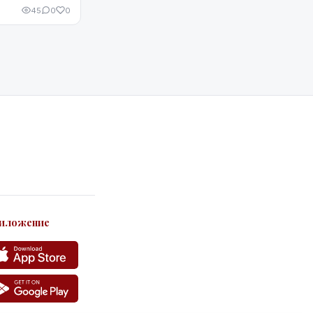
я только
45
0
0
едоставляет
иложение