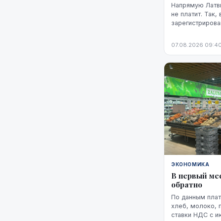
Напрямую Латви
не платит. Так,
зарегистрирова
администрацию 
этот НДС, а им
07.08.2026 09:4
платформа плати
предъявляется 
ЭКОНОМИКА
В первый ме
обратно
По данным плат
хлеб, молоко, 
ставки НДС с и