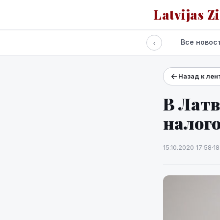
Latvijas Z
Все новос
‹
Назад к лен
Проекты и сервисы
Прогноз погоды
В Латв
налого
15.10.2020 17:58
·
1