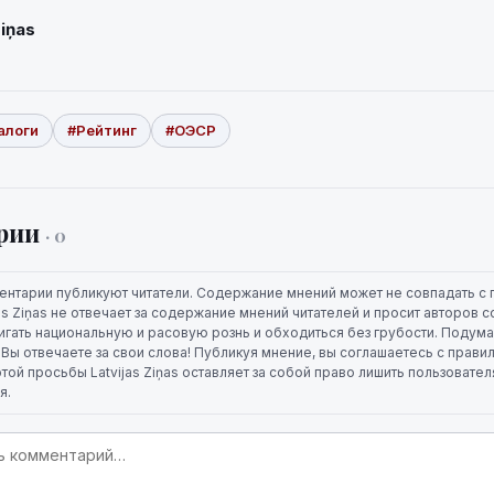
Ziņas
алоги
#Рейтинг
#ОЭСР
рии
· 0
ентарии публикуют читатели. Содержание мнений может не совпадать с 
jas Ziņas не отвечает за содержание мнений читателей и просит авторов
игать национальную и расовую рознь и обходиться без грубости. Подума
. Вы отвечаете за свои слова! Публикуя мнение, вы соглашаетесь с прави
той просьбы Latvijas Ziņas оставляет за собой право лишить пользовате
я.