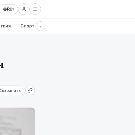
RU
▾
твия
Спорт
Здоровье
Культура
Технологии
›
я
Сохранить