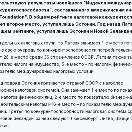
етельствуют результаты новейшего "Индекса междуна
нкурентоспособности", составленного американским а
Foundation". В общем рейтинге налоговой конкурентос
ет второе место, уступая лишь Эстонии. Год назад Лат
бщем рейтинге, уступая лишь Эстонии и Новой Зеландии
тдельных налоговых групп, то Латвия занимает 1-е место по
, в свою очередь по конкурентоспособности потребительски
т 26-е место среди 36 стран-членов ОЭСР. Латвия также з
ателю налога на имущество, 5-е место - по налогам физическ
азателю международных налоговых условий.
д подряд Эстония признается страной ОЭСР с наиболее
обной налоговой системой. Она занимает 1-е место по пока
 налогов физических лиц, 2-е место по показателю бизнес-на
ребительским налогам и 16-е место - по показателю междун
вий. Третья по конкурентоспособности налоговая система с
Новой Зеландии, за ней следуют Люксембург, Литва, Швеция,
акия.