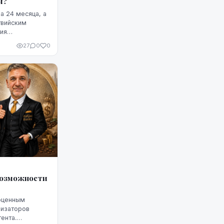
м?
а 24 месяца, а
твийским
тия
ийся на
27
0
0
Однако публично
и владелец
завода.
ь необходимого
а и на чем
 возможности
ноценным
низаторов
ента.