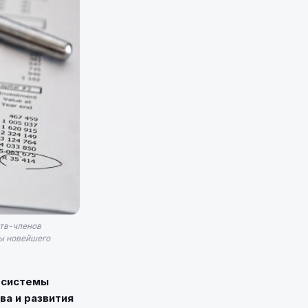
ств-членов
ты новейшего
 системы
ва и развития