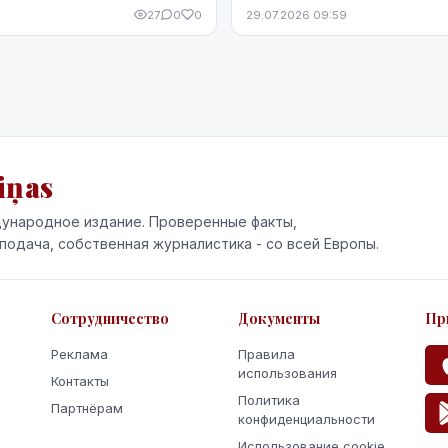
нию с июнем. Более того, это
Предложение не ограничиваетс
27
0
0
29.07.2026 09:59
лось устойчивым, по крайней
поставкой кофе — компания пр
 момент - до начала августа.
кофемашины,...
iņas
ународное издание. Проверенные факты,
подача, собственная журналистика - со всей Европы.
Сотрудничество
Документы
Пр
Реклама
Правила
использования
Контакты
Политика
Партнёрам
конфиденциальности
Использование cookie