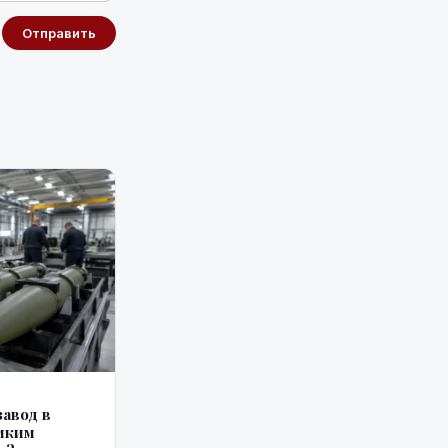
Отправить
авод в
омким