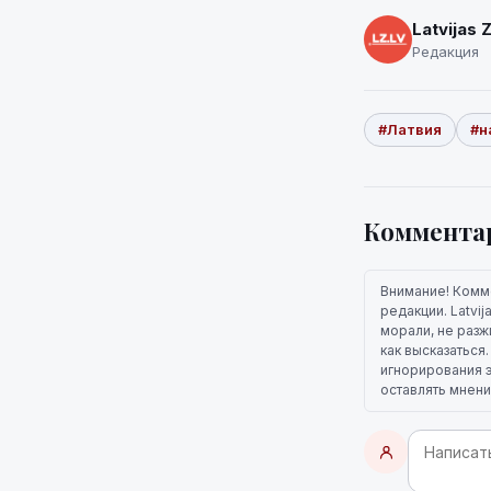
Latvijas 
Редакция
#Латвия
#н
Коммента
Внимание! Комм
редакции. Latvi
морали, не разж
как высказаться
игнорирования э
оставлять мнени