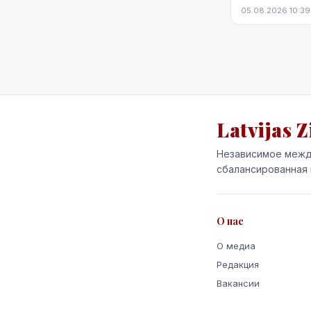
7,5% по сравне
05.08.2026 10:39
снижение оказа
мере, на данный
Latvijas Z
Независимое межд
сбалансированная 
О нас
О медиа
Редакция
Вакансии