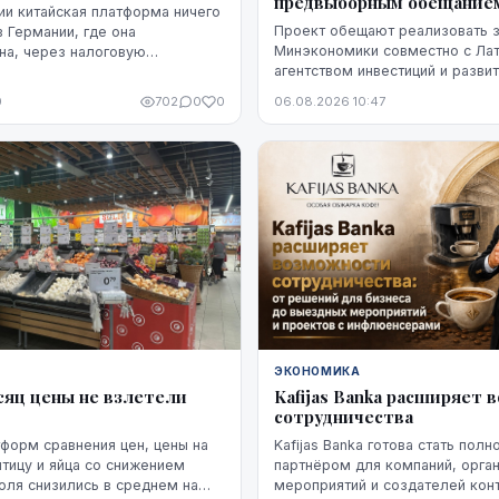
предвыборным обещание
и китайская платформа ничего
Проект обещают реализовать з
 в Германии, где она
Минэкономики совместно с Ла
на, через налоговую
агентством инвестиций и разви
раз в месяц нам перечисляют
характеризует его как находящ
портную пошлину китайская
0
702
0
0
06.08.2026 10:47
"высокой стадии готовности". 
т в той стране, где товар
не названы ни модель ракет, н
таможне, например, в Бельгии.
технологий, ни проектировщик 
Неизвестно также, какая част
финансирования уже обеспечен
основан прогноз экспорта.
ЭКОНОМИКА
сяц цены не взлетели
Kafijas Banka расширяет
сотрудничества
форм сравнения цен, цены на
Kafijas Banka готова стать пол
птицу и яйца со снижением
партнёром для компаний, орга
юля снизились в среднем на
мероприятий и создателей конт