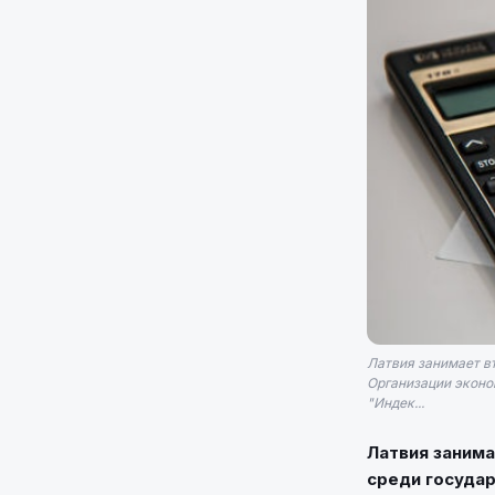
Латвия занимает в
Организации эконо
"Индек...
Латвия заним
среди государ