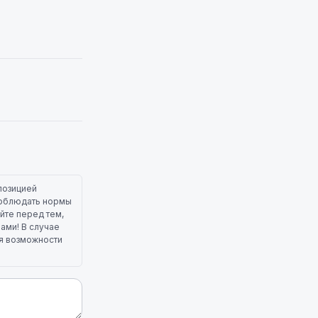
позицией
 соблюдать нормы
йте перед тем,
лами! В случае
ля возможности