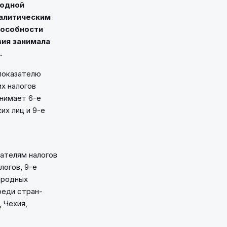
родной
налитическим
пособности
вия занимала
.
 показателю
х налогов
анимает 6-е
их лиц и 9-е
зателям налогов
логов, 9-е
ародных
реди стран-
 Чехия,