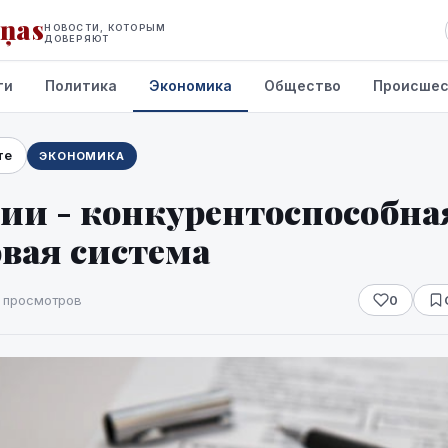
iņas
НОВОСТИ, КОТОРЫМ
ДОВЕРЯЮТ
ти
Политика
Экономика
Общество
Происшес
те
ЭКОНОМИКА
ии - конкурентоспособна
вая система
8 просмотров
0