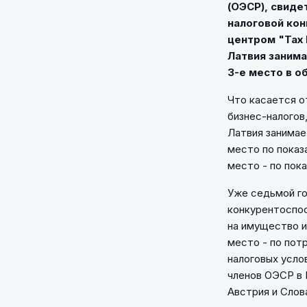
(ОЭСР), свид
налоговой ко
центром "Tax 
Латвия занима
3-е место в о
Что касается о
бизнес-налогов
Латвия занимае
место по показ
место - по пок
Уже седьмой го
конкурентоспос
на имущество и
место - по пот
налоговых усло
членов ОЭСР в 
Австрия и Слов