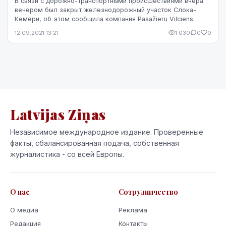
В связи с дорожно-транспортными происшествиями вчера
вечером был закрыт железнодорожный участок Слока-
Кемери, об этом сообщила компания Pasažieru Vilсiens.
12.09.2021 13:21
1 030
0
0
Latvijas Ziņas
Независимое международное издание. Проверенные
факты, сбалансированная подача, собственная
журналистика - со всей Европы.
О нас
Сотрудничество
О медиа
Реклама
Редакция
Контакты