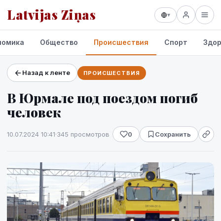
Latvijas Ziņas
▾
номика
Общество
Происшествия
Спорт
Здор
Назад к ленте
ПРОИСШЕСТВИЯ
Проекты и сервисы
В Юрмале под поездом погиб
Прогноз погоды
человек
10.07.2024 10:41
·
345 просмотров
0
Сохранить