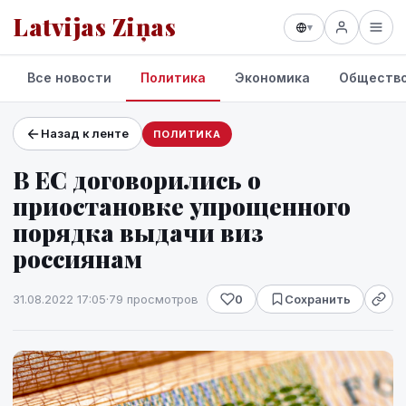
Latvijas Ziņas
▾
Все новости
Политика
Экономика
Обществ
Назад к ленте
ПОЛИТИКА
Проекты и сервисы
В ЕС договорились о
Прогноз погоды
приостановке упрощенного
порядка выдачи виз
россиянам
31.08.2022 17:05
·
79 просмотров
0
Сохранить