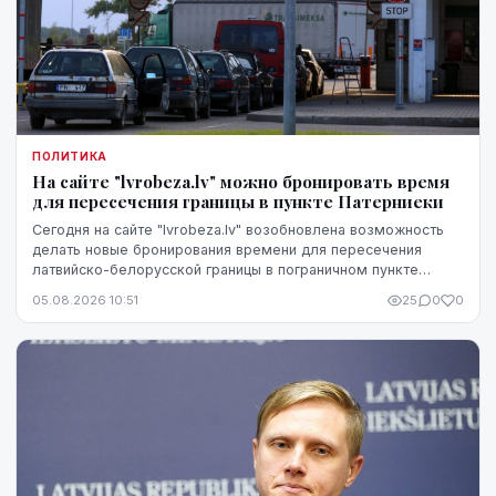
ПОЛИТИКА
На сайте "lvrobeza.lv" можно бронировать время
для пересечения границы в пункте Патерниеки
Сегодня на сайте "lvrobeza.lv" возобновлена возможность
делать новые бронирования времени для пересечения
латвийско-белорусской границы в пограничном пункте
Патерниеки.
05.08.2026 10:51
25
0
0