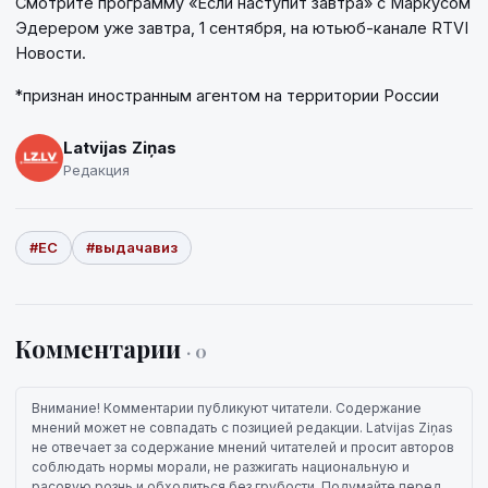
Смотрите программу «Если наступит завтра» с Маркусом
Эдерером уже завтра, 1 сентября, на ютьюб-канале RTVI
Новости.
*признан иностранным агентом на территории России
Latvijas Ziņas
Редакция
#ЕС
#выдачавиз
Комментарии
· 0
Внимание! Комментарии публикуют читатели. Содержание
мнений может не совпадать с позицией редакции. Latvijas Ziņas
не отвечает за содержание мнений читателей и просит авторов
соблюдать нормы морали, не разжигать национальную и
расовую рознь и обходиться без грубости. Подумайте перед