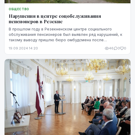
ОБЩЕСТВО
Нарушения в центре соцобслуживания
пенсионеров в Резекне
В прошлом году в Резекненском центре социального
обслуживания пенсионеров был выявлен ряд нарушений, к
такому выводу пришлю бюро омбудсмена после
двухдневного посещения. Омбудсмен призвал
19.09.2024 14:20
46
0
0
муниципалите...