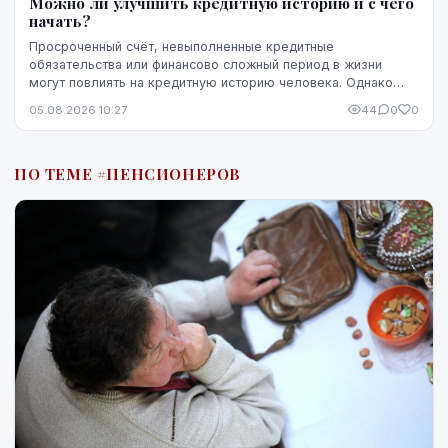
Можно ли улучшить кредитную историю и с чего
начать?
Просроченный счёт, невыполненные кредитные
обязательства или финансово сложный период в жизни
могут повлиять на кредитную историю человека. Однако
негативная запись не означает, что ситуацию уже
05.08.2026 10:27
44
0
0
невозможно изменить. Кредитную историю можно
постепенно улучшить, но для этого потребуются время,
регулярное выполнение обязательств и продуманные
ПО ТЕМЕ #ПЕНСИОНЕРОВ
действия.