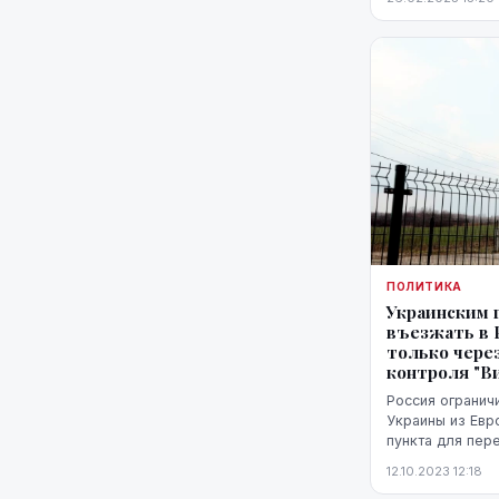
гражданским ли
в ГАСИ.
ПОЛИТИКА
Украинским 
въезжать в 
только чере
контроля "В
Россия огранич
Украины из Евр
пункта для пер
на суше находи
12.10.2023 12:18
агентству ЛЕТА 