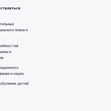
ествляться
тельных
ального плана и
требностей
иалы и
ия.
анционного
ания и науки.
 обучение детей