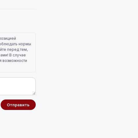
позицией
 соблюдать нормы
йте перед тем,
лами! В случае
ля возможности
Отправить