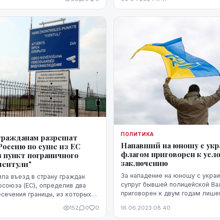
цам, сообщили агентству ЛЕТА
ПОЛИТИКА
гражданам разрешат
Напавший на юношу с ук
Россию по суше из ЕС
флагом приговорен к усл
з пункт пограничного
заключению
иентули"
За нападение на юношу с укра
ила въезд в страну граждан
супруг бывшей полицейской Ва
осоюза (ЕС), определив два
приговорен к двум годам лише
есечения границы, из которых
условно с испытательным срок
тся лишь один, cообщили
152
0
0
16.06.2023 08:40
подтвердил адвокат потерпевше
в бюро министра иностр...