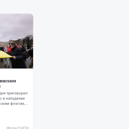
аинским
ы
дня приговорил
о в нападении
нским флагом, к
го заключения,
206
0
0