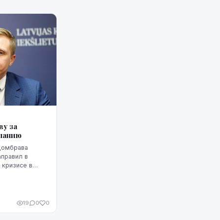
у за
спанию
Домбрава
аправил в
 кризисе в
анию проникли
риде письмо
.
19
0
0