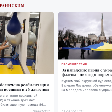
КРАИНСКИМ
ПРОИСШЕСТВИЯ
За нападение парня с укр
флагом - два года тюрьм
Курземский окружной суд сего
 обеспечена реабилитация
Валерия Лазарева, обвиняемог
им военным и 26 жителям
на молодого человека с украи
двум годам реального тюремно
е агентство социальной
сообщили в суде.
И) в течение трех лет
абилитационную помощь 86
еннослужащим и 26
88
0
0
09.04.2024 17:11