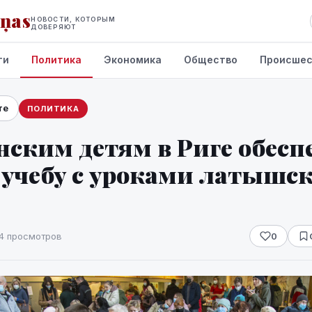
iņas
НОВОСТИ, КОТОРЫМ
ДОВЕРЯЮТ
ти
Политика
Экономика
Общество
Происшес
те
ПОЛИТИКА
ским детям в Риге обесп
 учебу с уроками латышск
4 просмотров
0