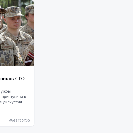
вников СГО
лужбы
 приступили к
е дискуссии
 мы и куда
директора
65
0
0