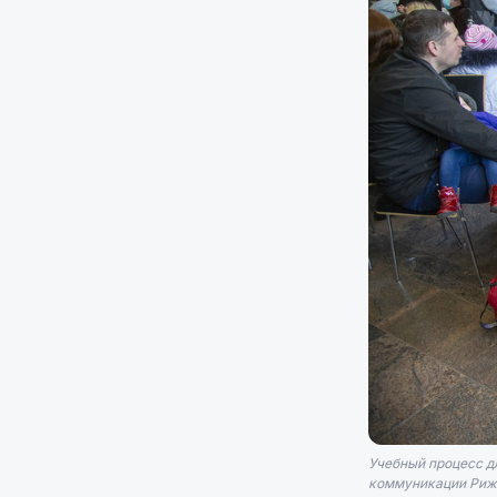
Учебный процесс д
коммуникации Риж