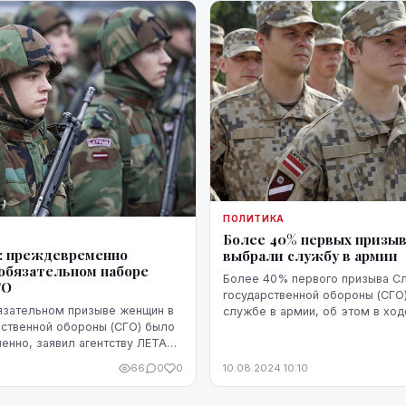
ПОЛИТИКА
Более 40% первых призы
: преждевременно
выбрали службу в армии
 обязательном наборе
Более 40% первого призыва С
ГО
государственной обороны (СГО)
язательном призыве женщин в
службе в армии, об этом в ход
ственной обороны (СГО) было
"Год после введения СГО - где
нно, заявил агентству ЛЕТА
идем?" сообщил заместитель 
ректора департамента
департ...
66
0
0
10.08.2024 10:10
й обороны Министерства об...