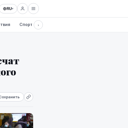
RU
▾
твия
Спорт
Здоровье
Культура
Технологии
›
ечат
ого
Сохранить