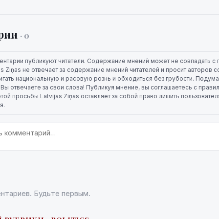
рии
· 0
ентарии публикуют читатели. Содержание мнений может не совпадать с 
jas Ziņas не отвечает за содержание мнений читателей и просит авторов
игать национальную и расовую рознь и обходиться без грубости. Подума
. Вы отвечаете за свои слова! Публикуя мнение, вы соглашаетесь с прави
той просьбы Latvijas Ziņas оставляет за собой право лишить пользовате
я.
нтариев. Будьте первым.