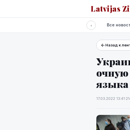
Latvijas Z
Все новос
‹
Назад к лен
Проекты и сервисы
Прогноз погоды
Украин
очную
языка
17.03.2022 13:41
·
21