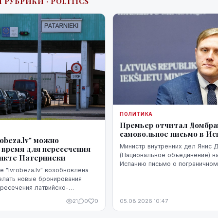
 РУБРИКИ · POLITICS
ПОЛИТИКА
Премьер отчитал Домбрав
самовольное письмо в И
robeza.lv" можно
Министр внутренних дел Янис 
 время для пересечения
(Национальное объединение) н
ункте Патерниеки
Испанию письмо о пограничном
е "lvrobeza.lv" возобновлена
Сеуте, когда их Марокко в Исп
елать новые бронирования
десятки тысяч человек. В Мад
ресечения латвийско-
было воспринято чувствительно
аницы в пограничном пункте
21
0
0
05.08.2026 10:47