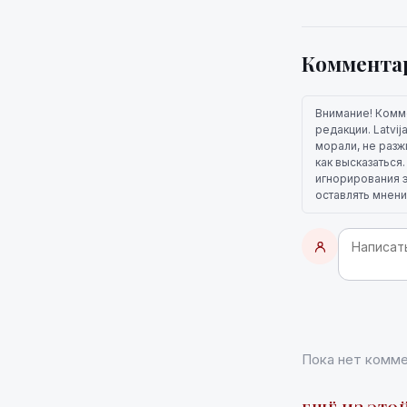
Коммента
Внимание! Комм
редакции. Latvi
морали, не разж
как высказаться
игнорирования э
оставлять мнени
Пока нет комме