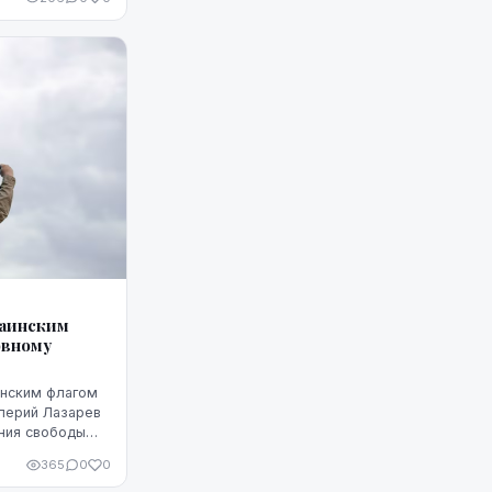
раинским
овному
инским флагом
лерий Лазарев
ния свободы
ом два года,
365
0
0
го Эго...