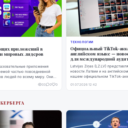
ТЕХНОЛОГИИ
Официальный TikTok-акка
ющих приложений в
английском языке — ново
ди мировых лидеров
для международной ауди
Latvijas Ziņas (LZ.LV) представ
азовательные приложения
новости Латвии и на английско
лемой частью повседневной
нашем официальном TikTok-акк
в людей по всему миру. Они
@latvijaszinas.eng.
ать иностранные языки,
33
0
0
01.07.2026 12:42
матические навыки, раскрывать
УКЕРБЕРГА