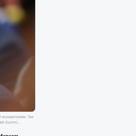
ё основателем. Так
eb Summi...
 Марком