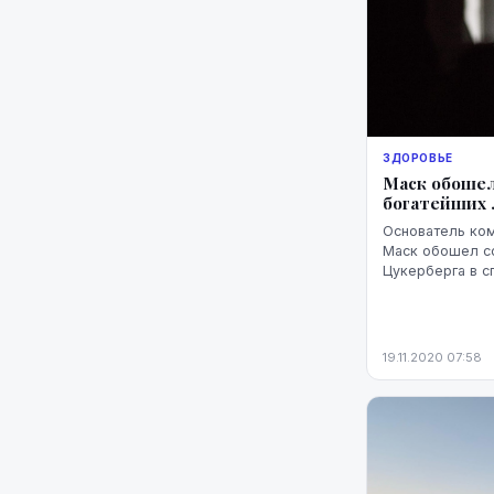
ЗДОРОВЬЕ
Маск обошел
богатейших 
Основатель ком
Маск обошел с
Цукерберга в с
оказавшись на 
указывают данные
19.11.2020 07:58