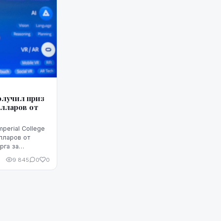
олучил приз
олларов от
perial College
лларов от
рга за
ых с
9 845
0
0