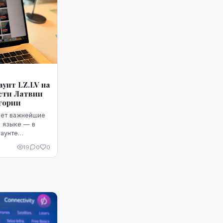
унт LZ.LV на
сти Латвии
тории
ляет важнейшие
м языке — в
аунте
19
0
0