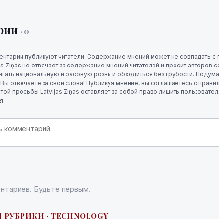
рии
· 0
ентарии публикуют читатели. Содержание мнений может не совпадать с 
jas Ziņas не отвечает за содержание мнений читателей и просит авторов
игать национальную и расовую рознь и обходиться без грубости. Подума
. Вы отвечаете за свои слова! Публикуя мнение, вы соглашаетесь с прави
той просьбы Latvijas Ziņas оставляет за собой право лишить пользовате
я.
нтариев. Будьте первым.
 РУБРИКИ · TECHNOLOGY