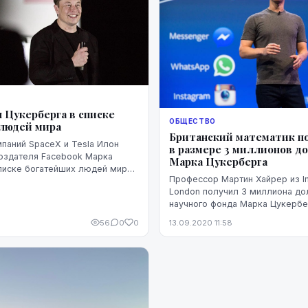
 Цукерберга в списке
ОБЩЕСТВО
людей мира
Британский математик п
паний SpaceX и Tesla Илон
в размере 3 миллионов д
оздателя Facebook Марка
Марка Цукерберга
писке богатейших людей мира,
Профессор Мартин Хайрер из Im
третьей строчке. На это
London получил 3 миллиона до
 Bloomberg Billionaires In...
научного фонда Марка Цукербе
разработку уравнений, связанн
56
0
0
13.09.2020 11:58
перемешиванием чашки чая.