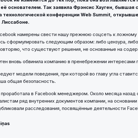
её основателем. Так заявила Фрэнсис Хауген, бывшая 
а технологической конференции Web Summit, открывше
 Лиссабоне.
acebook намерены свести нашу прежнюю соцсеть к ложному 
сь сформулировать следующим образом: либо цензура, либ
 повторяю, что существуют решения, не основанные на содер
уген вновь обвинила компанию в пренебрежении интересами 
ледуют модели поведения, при которой во главу угла ставит
наша общая безопасность.
а проработала в Facebook менеджером. Около месяца назад 
алистам ряд внутренних документов компании, на основании
бликовали расследования, посвящённые деятельности Face
Ziņas