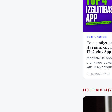
ТЕХНОЛОГИИ
Топ-4 обуча
Латвии: сре
Einšteins App
Мобильные обр
стали неотъем
жизни миллионо
позволяют изуч
03.07.2026 17:19
развивать мате
тв...
ПО ТЕМЕ #Ц