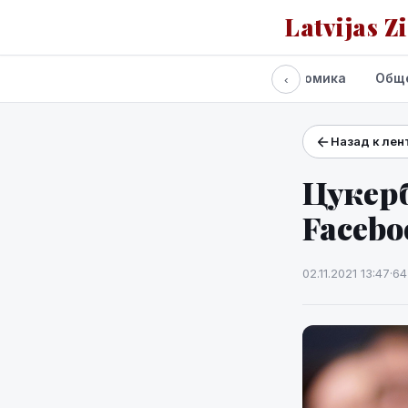
Latvijas Z
Все новости
Политика
Экономика
Общ
‹
Назад к лен
Проекты и сервисы
Прогноз погоды
Цукерб
Facebo
02.11.2021 13:47
·
64