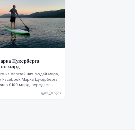
арка Цукерберга
100 млрд
го из богатейших людей мира,
и Facebook Марка Цукерберга
ило $100 млрд, передает
mberg. Согласно индексу
13
0
0
aires Index (BBI), сос...