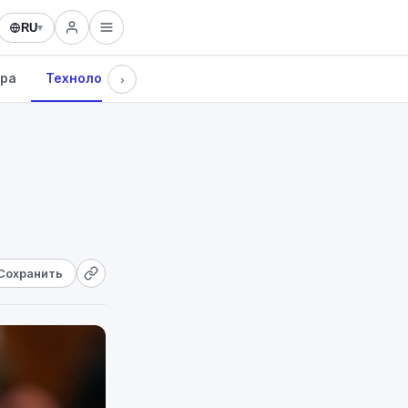
RU
▾
ура
Технологии
›
Сохранить