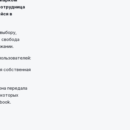
сотрудница
йся в
выбору,
о свобода
жании.
пользователей:
ся собственная
она передала
 которых
book.