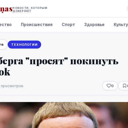
iņas
НОВОСТИ, КОТОРЫМ
ДОВЕРЯЮТ
ество
Происшествия
Спорт
Здоровье
Культ
те
ТЕХНОЛОГИИ
ерга "просят" покинуть
ok
 просмотров
0