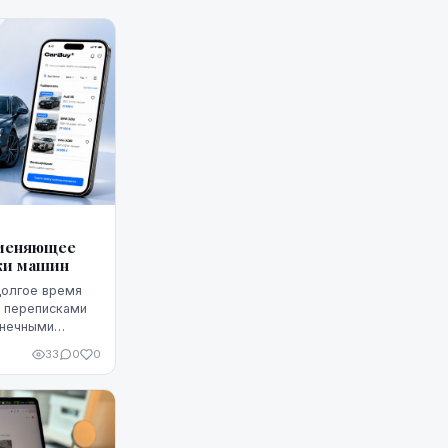
 меняющее
жи машин
долгое время
и переписками
онечными
е нередко
33
0
0
. Теперь этот