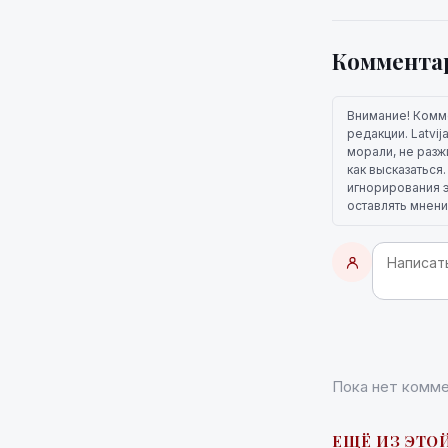
Коммента
Внимание! Комм
редакции. Latvi
морали, не разж
как высказаться
игнорирования э
оставлять мнени
Пока нет комме
ЕЩЁ ИЗ ЭТОЙ