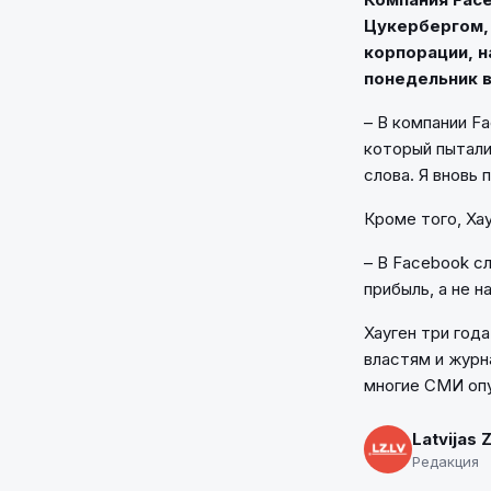
Цукербергом, 
корпорации, н
понедельник в
– В компании F
который пытали
слова. Я вновь
Кроме того, Ха
– В Facebook с
прибыль, а не 
Хауген три год
властям и журн
многие СМИ опу
Latvijas 
Редакция