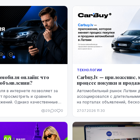
ТЕХНОЛОГИИ
омобиля онлайн: что
Carbuy.lv — приложение,
 объявлении?
процесс покупки и прода
ля в интернете позволяет за
Автомобильный рынок Латвии 
т просмотреть и сравнить
ассоциировался с длительным
жений. Однако качественные
на порталах объявлений, беск
ивлекательное описание и
звонками и встречами, которы
29
0
0
27.07.2026 11:30
щё не означают, что конк...
заканчивались разочарованием
оп...