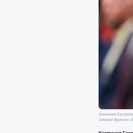
Компания Facebook 
заявила Фрэнсис Х
Компания Face