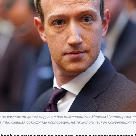
не изменится до тех пор, пока она возглавляется Марком Цукербергом, е
ауген, бывшая сотрудница корпорации, на технологической конференции W
book не изменится до тех пор, пока она возглавляется