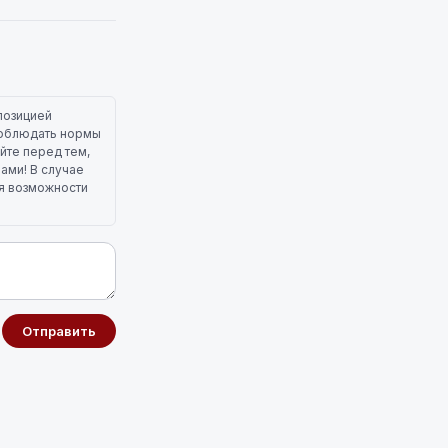
позицией
 соблюдать нормы
йте перед тем,
лами! В случае
ля возможности
Отправить