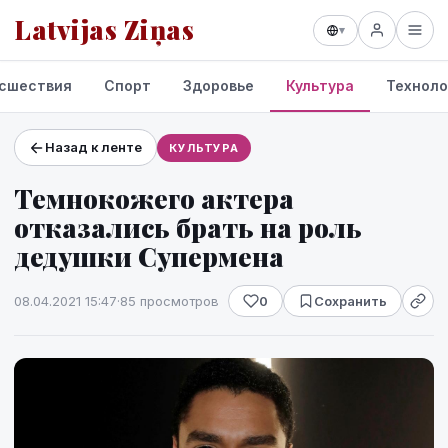
Latvijas Ziņas
▾
сшествия
Спорт
Здоровье
Культура
Техноло
Назад к ленте
КУЛЬТУРА
Проекты и сервисы
Темнокожего актера
Прогноз погоды
отказались брать на роль
дедушки Супермена
08.04.2021 15:47
·
85 просмотров
0
Сохранить