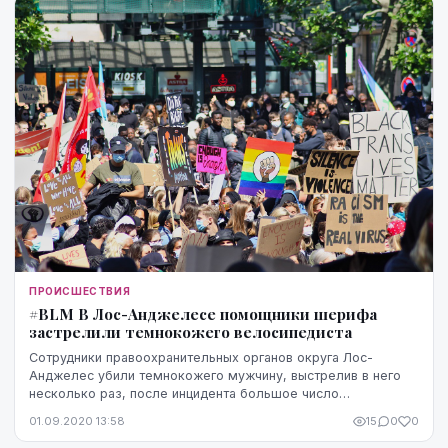
ПРОИСШЕСТВИЯ
#BLM В Лос-Анджелесе помощники шерифа
застрелили темнокожего велосипедиста
Сотрудники правоохранительных органов округа Лос-
Анджелес убили темнокожего мужчину, выстрелив в него
несколько раз, после инцидента большое число
демонстрантов вышли на протесты, сообщает телеканал C...
01.09.2020 13:58
15
0
0