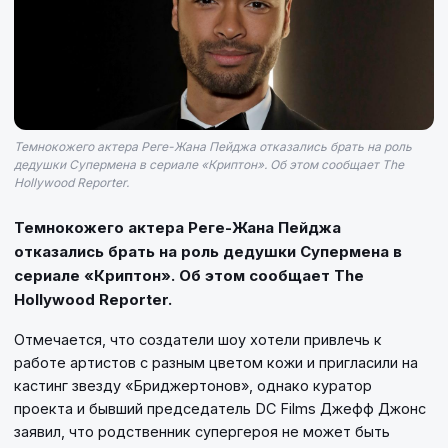
Темнокожего актера Реге-Жана Пейджа отказались брать на роль
дедушки Супермена в сериале «Криптон». Об этом сообщает The
Hollywood Reporter.
Темнокожего актера Реге-Жана Пейджа
отказались брать на роль дедушки Супермена в
сериале «Криптон». Об этом сообщает The
Hollywood Reporter.
Отмечается, что создатели шоу хотели привлечь к
работе артистов с разным цветом кожи и пригласили на
кастинг звезду «Бриджертонов», однако куратор
проекта и бывший председатель DC Films Джефф Джонс
заявил, что родственник супергероя не может быть