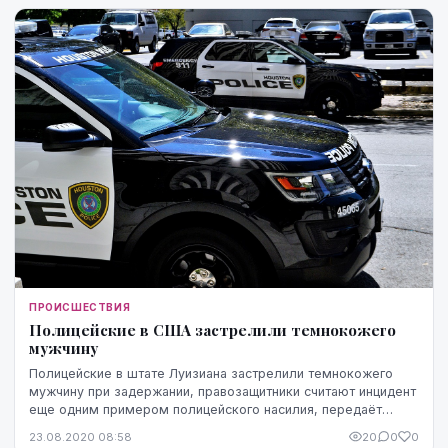
ПРОИСШЕСТВИЯ
Полицейские в США застрелили темнокожего
мужчину
Полицейские в штате Луизиана застрелили темнокожего
мужчину при задержании, правозащитники считают инцидент
еще одним примером полицейского насилия, передаёт
телеканал ABC. Стрельба произошла в городе...
23.08.2020 08:58
20
0
0