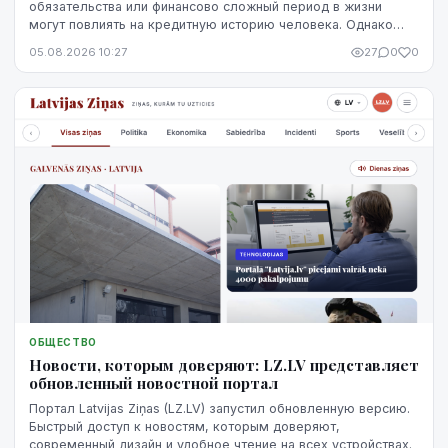
обязательства или финансово сложный период в жизни
могут повлиять на кредитную историю человека. Однако
негативная запись не означает, что ситуацию уже
05.08.2026 10:27
27
0
0
невозможно изменить. Кредитную историю можно
постепенно улучшить, но для этого потребуются время,
регулярное выполнение обязательств и продуманные
действия.
ОБЩЕСТВО
Новости, которым доверяют: LZ.LV представляет
обновленный новостной портал
Портал Latvijas Ziņas (LZ.LV) запустил обновленную версию.
Быстрый доступ к новостям, которым доверяют,
современный дизайн и удобное чтение на всех устройствах.