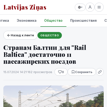
Latvijas Ziņas
▾
итика
Экономика
Общество
Происшествия
С
Назад к ленте
ОБЩЕСТВО
Проекты и сервисы
Странам Балтии для "Rail
Прогноз погоды
Balticа" достаточно 11
пассажирских поездов
15.07.2024 14:21
·
162 просмотров
0
Сохранить