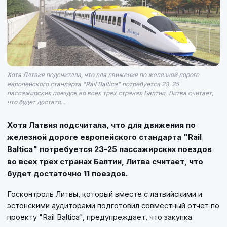
Хотя Латвия подсчитала, что для движения по железной дороге
европейского стандарта "Rail Balticа" потребуется 23-25 ​​
пассажирских поездов во всех трех странах Балтии, Литва считает,
что будет достато...
Хотя Латвия подсчитала, что для движения по
железной дороге европейского стандарта "Rail
Balticа" потребуется 23-25 ​​пассажирских поездов
во всех трех странах Балтии, Литва считает, что
будет достаточно 11 поездов.
Госконтроль Литвы, который вместе с латвийскими и
эстонскими аудиторами подготовил совместный отчет по
проекту "Rail Balticа", предупреждает, что закупка