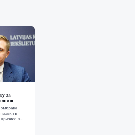
у за
спанию
Домбрава
аправил в
 кризисе в
анию проникли
риде письмо