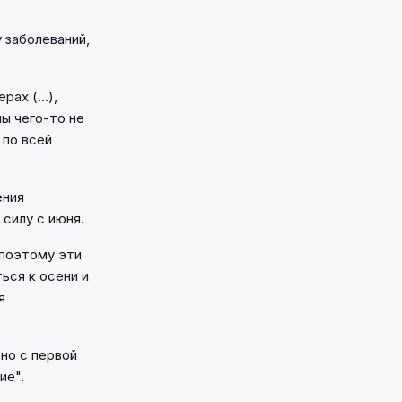
 заболеваний,
ах (...),
ы чего-то не
 по всей
ения
 силу с июня.
 поэтому эти
ься к осени и
я
 но с первой
ие".