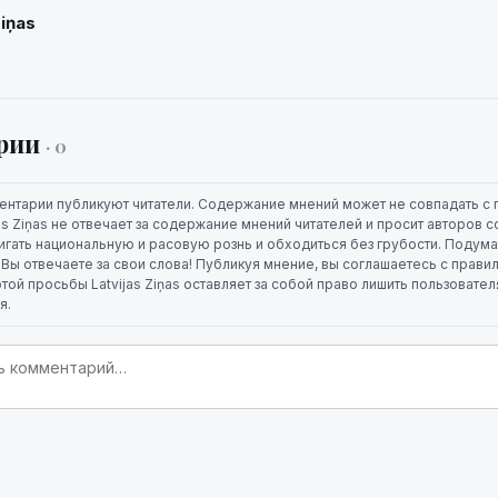
Ziņas
рии
· 0
ентарии публикуют читатели. Содержание мнений может не совпадать с 
jas Ziņas не отвечает за содержание мнений читателей и просит авторов
игать национальную и расовую рознь и обходиться без грубости. Подума
. Вы отвечаете за свои слова! Публикуя мнение, вы соглашаетесь с прави
той просьбы Latvijas Ziņas оставляет за собой право лишить пользовате
я.