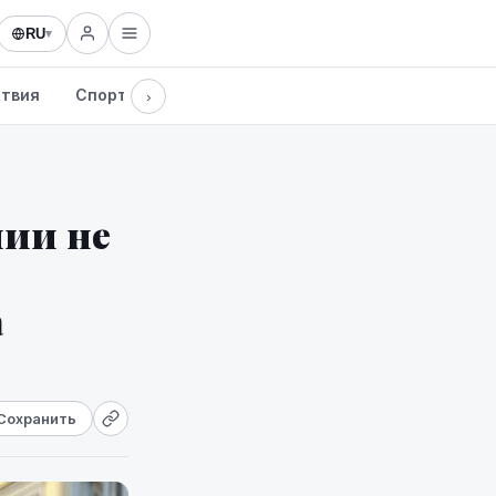
RU
▾
твия
Спорт
Здоровье
Культура
Технологии
›
нии не
а
Сохранить