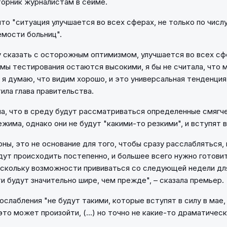
орник журналистам в сейме.
то "ситуация улучшается во всех сферах, не только по числу
емости больниц".
у сказать с осторожным оптимизмом, улучшается во всех сфер
мы тестирования остаются высокими, я бы не считала, что м
 я думаю, что видим хорошо, и это универсальная тенденция
ила глава правительства.
а, что в среду будут рассматриваться определенные смягч
жима, однако они не будут "какими-то резкими", и вступят в
оны, это не основание для того, чтобы сразу расслабляться,
дут происходить постепенно, и большее всего нужно готовит
оскольку возможности прививаться со следующей недели дл
 будут значительно шире, чем прежде", – сказала премьер.
ослабления "не будут такими, которые вступят в силу в мае,
то может произойти, (...) но точно не какие-то драматическ