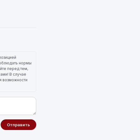
позицией
 соблюдать нормы
йте перед тем,
лами! В случае
ля возможности
Отправить