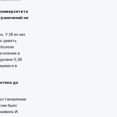
университета
граничений не
. У 28 из них
ко девять
еболели
аселение в
уровне 0,38
ившемся в
нтина до
постановление
всем было
аявила И.