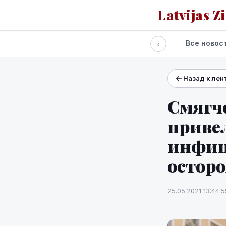
Latvijas Z
Все новос
‹
Назад к лен
Проекты и сервисы
Прогноз погоды
Смягч
привел
инфиц
остор
25.05.2021 13:44
·
5