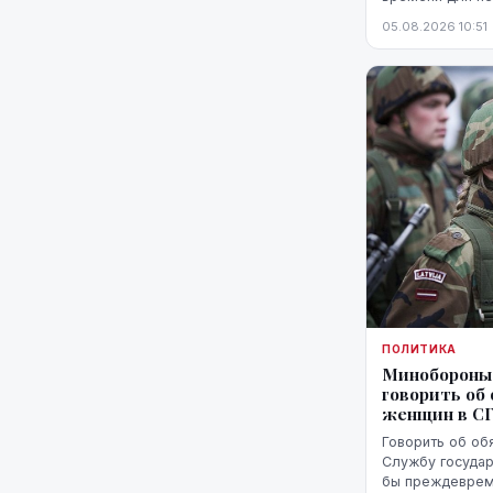
белорусской гр
05.08.2026 10:51
Патерниеки.
ПОЛИТИКА
Минобороны
говорить об
женщин в С
Говорить об об
Службу государ
бы преждевреме