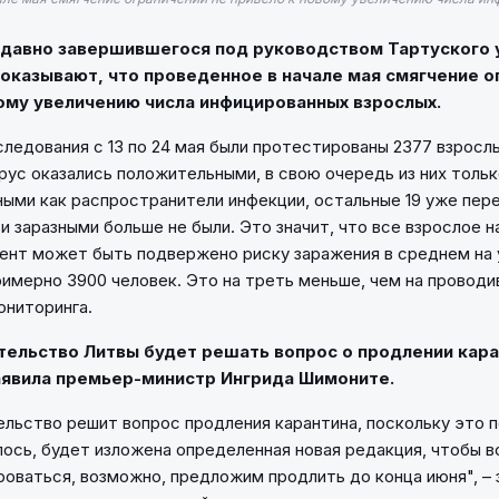
едавно завершившегося под руководством Тартуского 
оказывают, что проведенное в начале мая смягчение о
ому увеличению числа инфицированных взрослых.
ледования с 13 по 24 мая были протестированы 2377 взрослых
ирус оказались положительными, в свою очередь из них толь
ными как распространители инфекции, остальные 19 уже пер
и заразными больше не были. Это значит, что все взрослое н
нт может быть подвержено риску заражения в среднем на 
римерно 3900 человек. Это на треть меньше, чем на провод
ониторинга.
тельство Литвы будет решать вопрос о продлении кара
аявила премьер-министр Ингрида Шимоните.
ельство решит вопрос продления карантина, поскольку это 
лось, будет изложена определенная новая редакция, чтобы 
оваться, возможно, предложим продлить до конца июня", – з