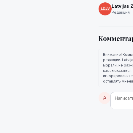
Latvijas 
Редакция
Коммента
Внимание! Комм
редакции. Latvi
морали, не разж
как высказаться
игнорирования э
оставлять мнени