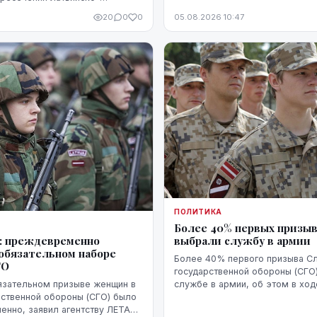
было воспринято чувствительно
аницы в пограничном пункте
20
0
0
05.08.2026 10:47
ПОЛИТИКА
Более 40% первых призы
: преждевременно
выбрали службу в армии
 обязательном наборе
Более 40% первого призыва С
ГО
государственной обороны (СГО)
язательном призыве женщин в
службе в армии, об этом в ход
ственной обороны (СГО) было
"Год после введения СГО - где
нно, заявил агентству ЛЕТА
идем?" сообщил заместитель 