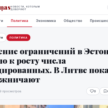
iņas
НОВОСТИ, КОТОРЫМ
ДОВЕРЯЮТ
ти
Политика
Экономика
Общество
Происшес
те
ПОЛИТИКА
ение ограничений в Эсто
о к росту числа
ированных. В Литве пок
ожничают
9 просмотров
0