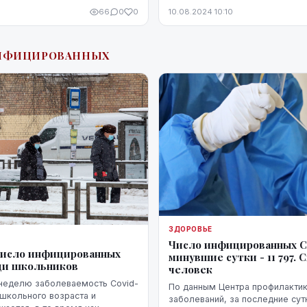
ректора департамента
департ...
66
0
0
10.08.2024 10:10
й обороны Министерства об...
ИНФИЦИРОВАННЫХ
ЗДОРОВЬЕ
Число инфицированных Co
число инфицированных
минувшие сутки - 11 797. 
еди школьников
человек
неделю заболеваемость Covid-
По данным Центра профилактик
 школьного возраста и
заболеваний, за последние сут