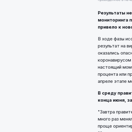
Результаты н
мониторинга п
привело к нов
В ходе фазы исс
результат на в
оказались опас
коронавирусом 
настоящий моме
процента или п
апреле этапе м
В среду прави
конца июня, з
"Завтра правит
много раз меня
проще ориентир