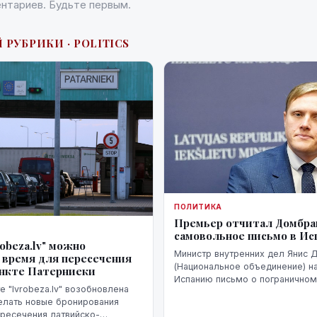
нтариев. Будьте первым.
 РУБРИКИ · POLITICS
ПОЛИТИКА
Премьер отчитал Домбрав
самовольное письмо в И
robeza.lv" можно
Министр внутренних дел Янис 
 время для пересечения
(Национальное объединение) н
ункте Патерниеки
Испанию письмо о пограничном
е "lvrobeza.lv" возобновлена
Сеуте, когда их Марокко в Исп
елать новые бронирования
десятки тысяч человек. В Мад
ресечения латвийско-