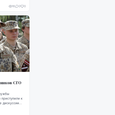
.
18
0
0
вников СГО
лужбы
 приступили к
е дискуссии
 мы и куда
директора