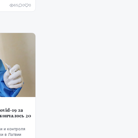
65
0
0
vid-19 за
Скончалось 20
и и контроля
ки в Латвии