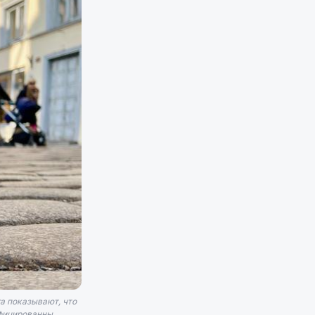
а показывают, что
ицированны...