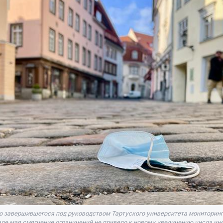
о завершившегося под руководством Тартуского университета мониторинг
але мая смягчение ограничений не привело к новому увеличению числа инф