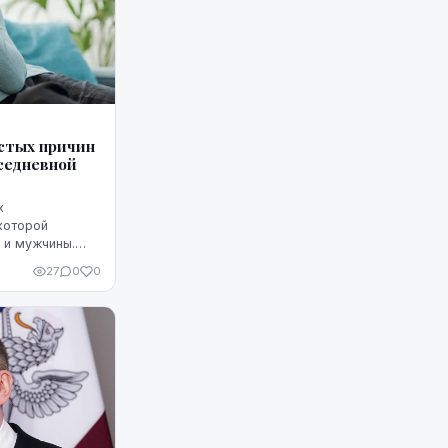
астых причин
вседневной
х
которой
 и мужчины.
ей или
27
0
0
 в области