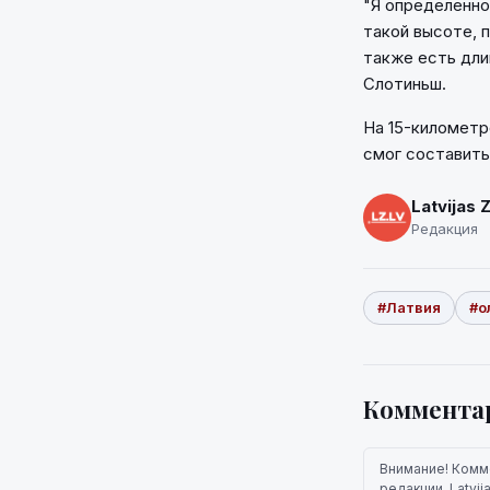
"Я определенно
такой высоте, п
также есть дли
Слотиньш.
На 15-километр
смог составить
Latvijas 
Редакция
#Латвия
#о
Коммента
Внимание! Комм
редакции. Latvi