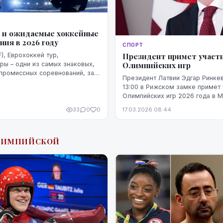
 и ожидаемые хоккейные
ия в 2026 году
СПОРТ
F), Еврохоккей тур,
Президент примет участ
ры – одни из самых знаковых,
Олимпийских игр
промиссных соревнований, за
Президент Латвии Эдгар Ринкев
стливится наблюдать
13:00 в Рижском замке примет 
2026 году. Однако особенно
Олимпийских игр 2026 года в М
Кортине, сообщили в канцеляри
33
0
0
17.03.2026 08:44
ОЛИМПИЙСКОЙ