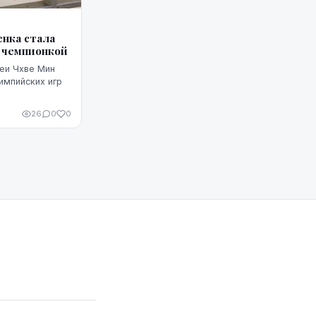
нка стала
 чемпионкой
еи Чхве Мин
импийских игр
26
0
0