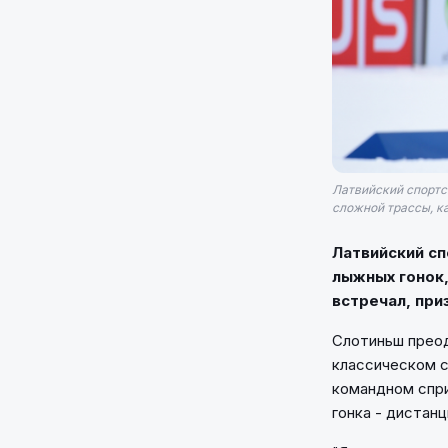
Латвийский спортс
сложной трассы, ка
Латвийский с
лыжных гонок,
встречал, при
Слотиньш преод
классическом с
командном спри
гонка - дистан