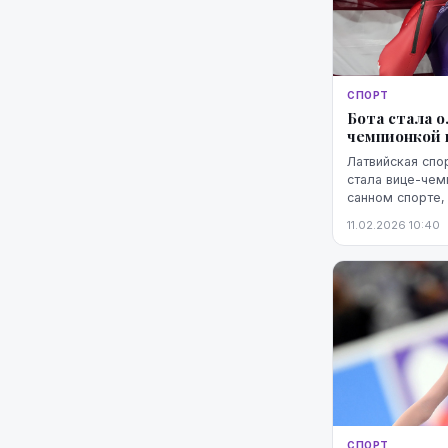
СПОРТ
Бота стала 
чемпионкой 
Латвийская спо
стала вице-чем
санном спорте,
Латвии на этих 
11.02.2026 10:40
независимой Ла
...
СПОРТ