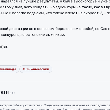
 надеялся на лучшие результаты. Я был в высокогорье и уже 
оэтому знал, чего ожидать, но здесь горы не такие, как в Ев
нные и пологие подъемы, что также влияет на скорость", - п
овой дистанции он в основном боролся сам с собой, но Слот
 конкуренцию эстонским лыжникам.
Ziņas
лимпиада
# Лыжныегонки
рии
· 0
ентарии публикуют читатели. Содержание мнений может не совпадать с 
jas Ziņas не отвечает за содержание мнений читателей и просит авторов