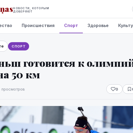
iņas
НОВОСТИ, КОТОРЫМ
ДОВЕРЯЮТ
ество
Происшествия
Спорт
Здоровье
Культ
те
СПОРТ
ньш готовится к олимпи
на 50 км
4 просмотров
0