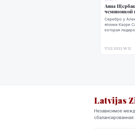
Анна Щербак
чемпионкой 
Серебро у Алек
японки Каори С
которая лидиро
программы, ста
Подробнее на Р
https://sportrbc
17.02.2022 16:12
Latvijas Z
Независимое межд
сбалансированная 