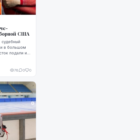
че-
сборной США
ии в большом
сток подали иск
 тех, кто
следов...
78
0
0