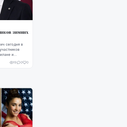
ников зимних
ич сегодня в
участников
илане и
и президента.
19
0
0