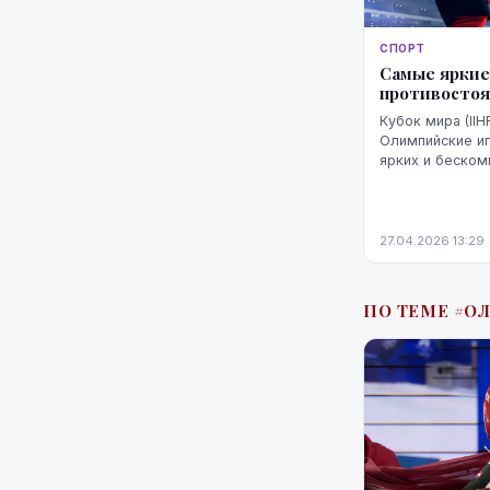
СПОРТ
Самые яркие
противостоян
Кубок мира (IIH
Олимпийские иг
ярких и беском
которыми посча
болельщикам в 
прист...
27.04.2026 13:29
ПО ТЕМЕ #