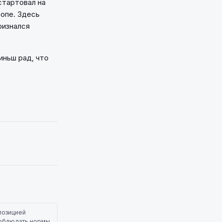
стартовал на
ропе. Здесь
ризнался
иньш рад, что
позицией
 соблюдать нормы