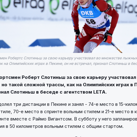
мен Робертс Слотиньш за свою карьеру участвовал во множестве лыжных 
к на Олимпийских играх в Пекине, он не встречал, признал Слотиньш в бесе
портсмен Роберт Слотиньш за свою карьеру участвовал
 но такой сложной трассы, как на Олимпийских играх в П
знал Слотиньш в беседе с агентством LETA.
олел три дистанции в Пекине и занял - 74-е место в 15-кил
тиле, 70-е место в спринте вольным стилем и 21-е место в
нте вместе с Раймо Вигантсом. В субботу у него запланиро
ция в 50 километров вольным стилем с общим стартом.