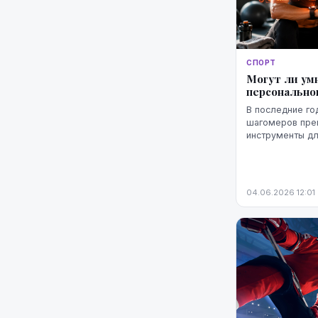
СПОРТ
Могут ли ум
персонально
В последние го
шагомеров пре
инструменты дл
Они отслеживаю
ежедневную акт
тренировочную .
04.06.2026 12:01