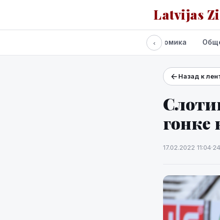
Latvijas Z
Все новости
Политика
Экономика
Общ
‹
Назад к лен
Проекты и сервисы
Прогноз погоды
Слоти
гонке 
17.02.2022 11:04
·
2