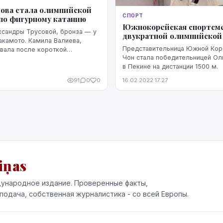
ова стала олимпийской
СПОРТ
по фигурному катанию
Южнокорейская спортсме
сандры Трусовой, бронза — у
двукратной олимпийской
акамото. Камила Валиева,
Представительница Южной Кор
вала после короткой
Чон стала победительницей Ол
ла только четвертой
в Пекине на дистанции 1500 м.
БК:
.ru/news/620e2de...
91
0
0
16.02.2022 17:27
iņas
ународное издание. Проверенные факты,
подача, собственная журналистика - со всей Европы.