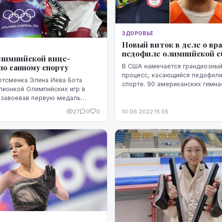
ЗДОРОВЬЕ
Новый виток в деле о вра
педофиле олимпийской 
олимпийской вице-
по санному спорту
В США намечается грандиозный судебный
процесс, касающийся педофил
ртсменка Элина Иева Бота
спорте. 90 американских гимна
пионкой Олимпийских игр в
против ФБР. Они хотят наказать
 завоевав первую медаль
годами пытался замять и не рас
играх и первую в истории
27
0
0
10.06.2022 15:55
твии медаль в индивидуальных