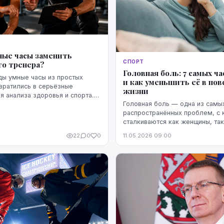
ные часы заменить
СПОРТ
го тренера?
Головная боль: 7 самых ч
ды умные часы из простых
и как уменьшить её в по
вратились в серьёзные
жизни
я анализа здоровья и спорта.
Головная боль — одна из самы
т сердечный ритм, сон,
распространённых проблем, с 
ивность, стресс и
сталкиваются как женщины, так
..
Она может быть лёгкой, давящ
22
0
0
11.05.2026 09:00
пульсирующей, локализоваться
головы и лба и влия...