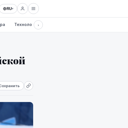
RU
▾
ура
Технологии
›
йской
Сохранить