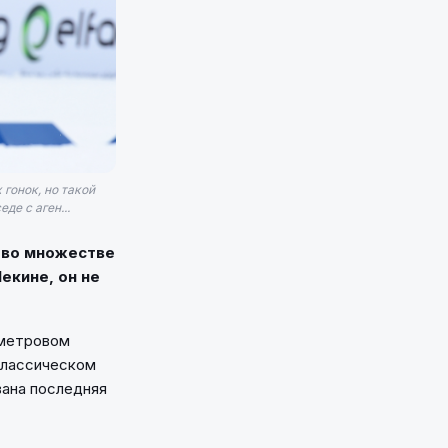
гонок, но такой
де с аген...
 во множестве
екине, он не
ометровом
 классическом
вана последняя