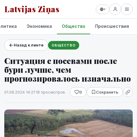
Latvijas Ziņas
▾
олитика
Экономика
Общество
Происшествия
Назад к ленте
ОБЩЕСТВО
Проекты и сервисы
Ситуация с посевами после
Прогноз погоды
бури лучше, чем
прогнозировалось изначально
01.08.2024 14:21
·
18 просмотров
0
Сохранить