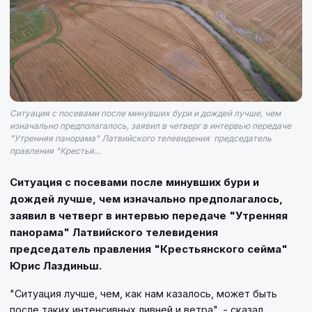
Ситуация с посевами после минувших бури и дождей лучше, чем
изначально предполагалось, заявил в четверг в интервью передаче
"Утренняя панорама" Латвийского телевидения председатель
правления "Крестья...
Ситуация с посевами после минувших бури и
дождей лучше, чем изначально предполагалось,
заявил в четверг в интервью передаче "Утренняя
панорама" Латвийского телевидения
председатель правления "Крестьянского сейма"
Юрис Лаздиньш.
"Ситуация лучше, чем, как нам казалось, может быть
после таких интенсивных ливней и ветра", - сказал