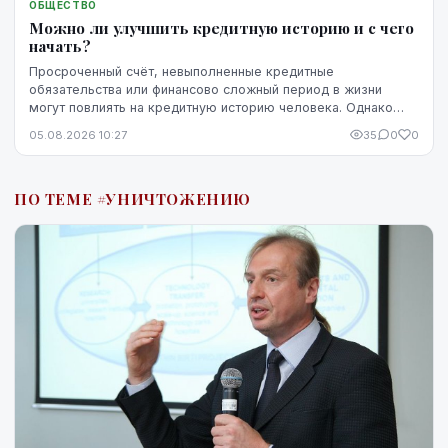
ОБЩЕСТВО
Можно ли улучшить кредитную историю и с чего
начать?
Просроченный счёт, невыполненные кредитные
обязательства или финансово сложный период в жизни
могут повлиять на кредитную историю человека. Однако
негативная запись не означает, что ситуацию уже
05.08.2026 10:27
35
0
0
невозможно изменить. Кредитную историю можно
постепенно улучшить, но для этого потребуются время,
регулярное выполнение обязательств и продуманные
ПО ТЕМЕ #УНИЧТОЖЕНИЮ
действия.