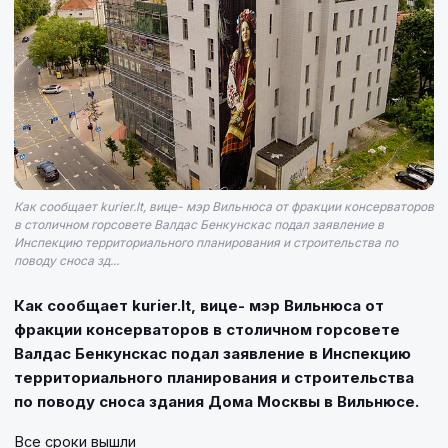
Как сообщает kurier.lt, вице- мэр Вильнюса от фракции консерваторов
в столичном горсовете Валдас Бенкунскас подал заявление в
Инспекцию территориального планирования и строительства по
поводу сноса зд...
Как сообщает kurier.lt, вице- мэр Вильнюса от
фракции консерваторов в столичном горсовете
Валдас Бенкунскас подал заявление в Инспекцию
территориального планирования и строительства
по поводу сноса здания Дома Москвы в Вильнюсе.
Все сроки вышли