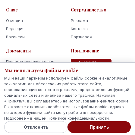
О нас
Сотрудничество
О медиа
Реклама
Редакция
Контакты
Вакансии
Партнёрам
Документы
Приложение
Правила использования
Политика
Мы используем файлы cookie
конфиденциальности
Мы и наши партнёры используем файлы cookie и аналогичные
Использование cookie
технологии для обеспечения работы этого сайта,
персонализации контента и рекламы, предоставления функций
Кодекс поведения и этики
социальных сетей и анализа нашего трафика. Нажимая
«Принять», вы соглашаетесь на использование файлов cookie.
Вы можете отклонить необязательные файлы cookie, однако
некоторые функции сайта могут работать некорректно.
Подробнее - в нашей Политике конфиденциальности.
© 2026 Latvijas Ziņas. Все права защищены.
Отклонить
Принять
Сделано с
в Латвии