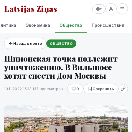
Latvijas Ziņas
▾
олитика
Экономика
Общество
Происшествия
Назад к ленте
ОБЩЕСТВО
Проекты и сервисы
Шпионская точка подлежит
Прогноз погоды
уничтожению. В Вильнюсе
хотят снести Дом Москвы
10.11.2022 15:13
·
137 просмотров
0
Сохранить