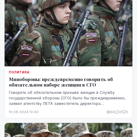
ПОЛИТИКА
Минобороны: преждевременно говорить об
обязательном наборе женщин в СГО
Говорить об обязательном призыве женщин в Службу
государственной обороны (СГО) было бы преждевременно,
заявил агентству ЛЕТА заместитель директора
департамента государственной обороны Министерства об...
10.08.2024 13:40
66
0
0