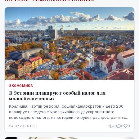
ЭКОНОМИКА
В Эстонии планируют особый налог для
малообеспеченных
Коалиция Партии реформ, социал-демократов и Eesti 200
планирует введение чрезвычайного двухпроцентного
подоходного налога, на который не будет распространяться
не облагаемый подоходным налогом минимум...
24.07.2024 11:21
70
0
0