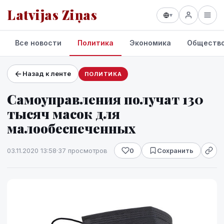
Latvijas Ziņas
▾
Все новости
Политика
Экономика
Обществ
Назад к ленте
ПОЛИТИКА
Проекты и сервисы
Самоуправления получат 130
Прогноз погоды
тысяч масок для
малообеспеченных
03.11.2020 13:58
·
37 просмотров
0
Сохранить