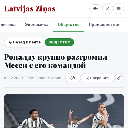
Latvijas Ziņas
▾
олитика
Экономика
Общество
Происшествия
Назад к ленте
ОБЩЕСТВО
Проекты и сервисы
Роналду крупно разгромил
Прогноз погоды
Месси с его командой
09.12.2020 13:58
·
13 просмотров
0
Сохранить