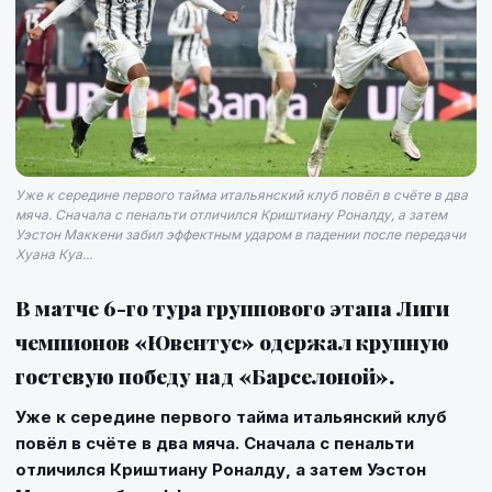
Уже к середине первого тайма итальянский клуб повёл в счёте в два
мяча. Сначала с пенальти отличился Криштиану Роналду, а затем
Уэстон Маккени забил эффектным ударом в падении после передачи
Хуана Куа...
В матче 6-го тура группового этапа Лиги
чемпионов «Ювентус» одержал крупную
гостевую победу над «Барселоной».
Уже к середине первого тайма итальянский клуб
повёл в счёте в два мяча. Сначала с пенальти
отличился Криштиану Роналду, а затем Уэстон