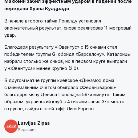
Маккени забил эффектным ударом в падении после
передачи Хуана Куадрадо.
В начале второго тайма Роналду установил
окончательный результат, снова реализовав 11-метровый
удар.
Благодаря результату «Ювентус» с 15 очками стал
победителем группы
G
, обойдя «Барселону». Каталонцы
набрали столько же очков, но в первом круге выиграли
у «Ювентуса» менее крупно (2:0).
В другом матче группы киевское «Динамо» дома
с минимальным счётом обыграло «Ференцварош»
благодаря мячу Дениса Попова
на 59-й минуте. Таким
образом, украинский клуб с 4 очками занял 3-е место
в группе, выйдя в плей-офф Лиги Европы.
Latvijas Ziņas
Редакция