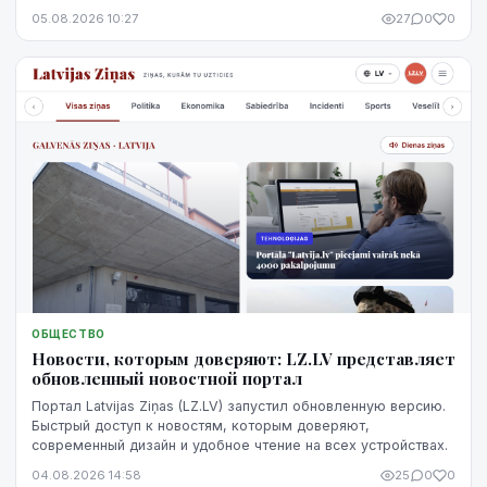
негативная запись не означает, что ситуацию уже
05.08.2026 10:27
27
0
0
невозможно изменить. Кредитную историю можно
постепенно улучшить, но для этого потребуются время,
регулярное выполнение обязательств и продуманные
действия.
ОБЩЕСТВО
Новости, которым доверяют: LZ.LV представляет
обновленный новостной портал
Портал Latvijas Ziņas (LZ.LV) запустил обновленную версию.
Быстрый доступ к новостям, которым доверяют,
современный дизайн и удобное чтение на всех устройствах.
04.08.2026 14:58
25
0
0