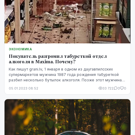
ЭКОНОМИКА
Покупатель разгромил табуреткой отдел
алкоголя в Maxima. Почему?
Как пишут grani.lv, 1 января в одном из даугавпилсских
супермаркетов мужчина 1987 года рождения табуреткой
разбил несколько бутылок алкоголя. Позже этот мужчина
сам обратился в редакцию портала, чтобы...
05.01.2023 08:52
33 722
0
0