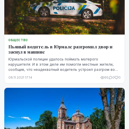
ОБЩЕСТВО
Пьяный водитель в Юрмале разгромил двор и
заснул в машине
Юрмальской полиции удалось поймать матерого
нарушителя. И в этом деле им помогли местные жители,
сообщив, что неадекватный водитель устроил разгром во
дворе, сообщила передача Degpunkta.
08.11.2021 17:14
95
0
0