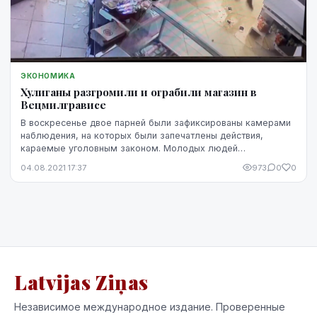
ЭКОНОМИКА
Хулиганы разгромили и ограбили магазин в
Вецмилгрависе
В воскресенье двое парней были зафиксированы камерами
наблюдения, на которых были запечатлены действия,
караемые уголовным законом. Молодых людей
разыскивают за разгром в магазине и кражу товаров. Хоз...
04.08.2021 17:37
973
0
0
Latvijas Ziņas
Независимое международное издание. Проверенные