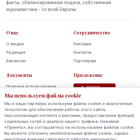
факты, сбалансированная подача, собственная
журналистика - со всей Европы.
О нас
Сотрудничество
О медиа
Реклама
Редакция
Контакты
Вакансии
Партнёрам
Документы
Приложение
Правила использования
Политика
Мы используем файлы cookie
конфиденциальности
Мы и наши партнёры используем файлы cookie и аналогичные
Использование cookie
технологии для обеспечения работы этого сайта,
персонализации контента и рекламы, предоставления функций
Кодекс поведения и этики
социальных сетей и анализа нашего трафика. Нажимая
«Принять», вы соглашаетесь на использование файлов cookie.
Вы можете отклонить необязательные файлы cookie, однако
некоторые функции сайта могут работать некорректно.