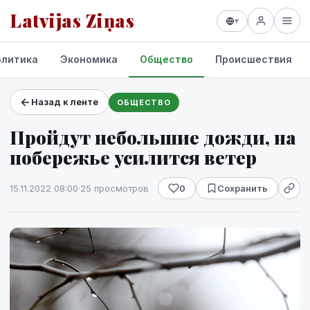
Latvijas Ziņas
▾
олитика
Экономика
Общество
Происшествия
Назад к ленте
ОБЩЕСТВО
Проекты и сервисы
Пройдут небольшие дожди, на
Прогноз погоды
побережье усилится ветер
15.11.2022 08:00
·
25 просмотров
0
Сохранить