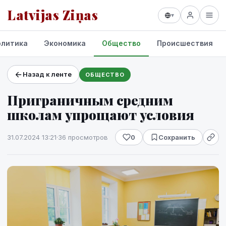
Latvijas Ziņas
▾
олитика
Экономика
Общество
Происшествия
Назад к ленте
ОБЩЕСТВО
Проекты и сервисы
Приграничным средним
Прогноз погоды
школам упрощают условия
31.07.2024 13:21
·
36 просмотров
0
Сохранить