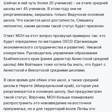
(сейчас в ней чуть более 20 учеников) - на этапе средней
школы нет 45 учеников. В этом году они не
реорганизованы, закрылась только Видучская основная
школа. Что касается школ доступности, Слишансу
непонятно, каким школам такой статус будет присвоен.
Ответ МОН на этот вопрос прозвучал примерно так: это
будет определено по методике OECD (Организации
экономического сотрудничества и развития). Никакой
конкретики. Руководитель управления образования
Екабпилсского края (ранее директор Акнистской средней
школы) Айя Войтишке тоже хотела бы знать, что будет с
Акнистской и Виеситской средними школами.
В свое время для обеих этих школ, а также средней
школы в Нерете (Айзкраукльский край), которая уже
реорганизуется в основную школу, был предусмотрен
такой статус. Впрочем, МОН больше планировало
распространить это нововведение на восточное
приграничье, но и для территорий возле Литвы это