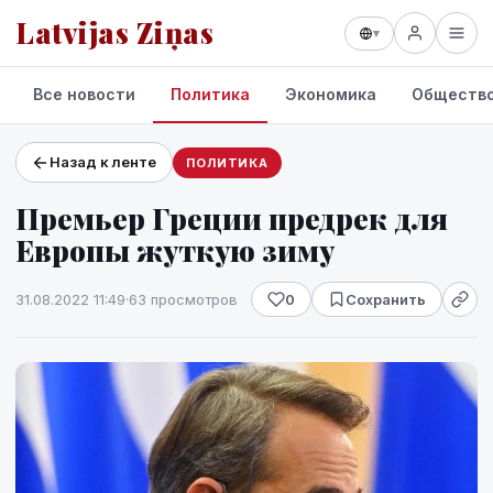
Latvijas Ziņas
▾
Все новости
Политика
Экономика
Обществ
Назад к ленте
ПОЛИТИКА
Проекты и сервисы
Премьер Греции предрек для
Прогноз погоды
Европы жуткую зиму
31.08.2022 11:49
·
63 просмотров
0
Сохранить