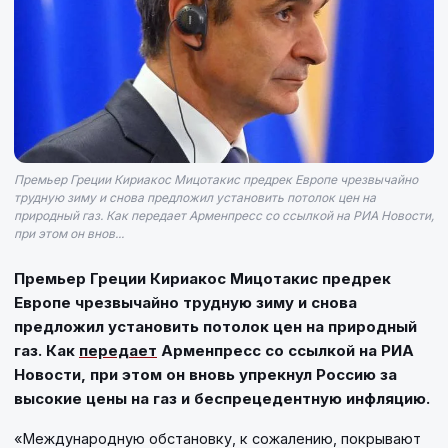
Премьер Греции Кириакос Мицотакис предрек Европе чрезвычайно
трудную зиму и снова предложил установить потолок цен на
природный газ. Как передает Арменпресс со ссылкой на РИА Новости,
при этом он внов...
Премьер Греции Кириакос Мицотакис предрек
Европе чрезвычайно трудную зиму и снова
предложил установить потолок цен на природный
газ. Как
передает
Арменпресс со ссылкой на РИА
Новости, при этом он вновь упрекнул Россию за
высокие цены на газ и беспрецедентную инфляцию.
«Международную обстановку, к сожалению, покрывают