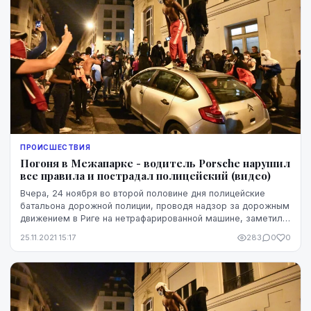
ПРОИСШЕСТВИЯ
Погоня в Межапарке - водитель Porsche нарушил
все правила и пострадал полицейский (видео)
Вчера, 24 ноября во второй половине дня полицейские
батальона дорожной полиции, проводя надзор за дорожным
движением в Риге на нетрафарированной машине, заметили
в Межапарке машину Porsche, водитель к...
25.11.2021 15:17
283
0
0