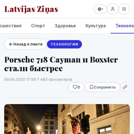
Latvijas Ziņas
▾
сшествия
Спорт
Здоровье
Культура
Техноло
Назад к ленте
ТЕХНОЛОГИИ
Проекты и сервисы
Porsche 718 Cayman и Boxster
Прогноз погоды
стали быстрее
09.09.2020 17:58
·
7 483 просмотров
0
Сохранить