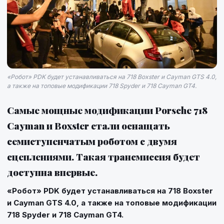
«Робот» PDK будет устанавливаться на 718 Boxster и Cayman GTS 4.0,
а также на топовые модификации 718 Spyder и 718 Cayman GT4.
Самые мощные модификации Porsche 718
Cayman и Boxster стали оснащать
семиступенчатым роботом с двумя
сцеплениями. Такая трансмиссия будет
доступна впервые.
«Робот» PDK будет устанавливаться на
718 Boxster
и
Cayman GTS 4.0
, а также на топовые модификации
718 Spyder
и
718 Cayman GT4
.