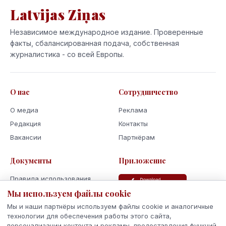
Latvijas Ziņas
Независимое международное издание. Проверенные
факты, сбалансированная подача, собственная
журналистика - со всей Европы.
О нас
Сотрудничество
О медиа
Реклама
Редакция
Контакты
Вакансии
Партнёрам
Документы
Приложение
Правила использования
Политика
Мы используем файлы cookie
конфиденциальности
Мы и наши партнёры используем файлы cookie и аналогичные
Использование cookie
технологии для обеспечения работы этого сайта,
персонализации контента и рекламы, предоставления функций