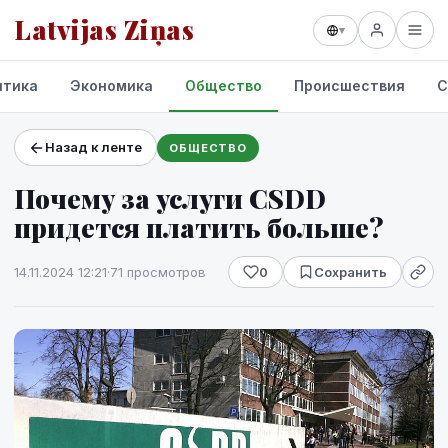
Latvijas Ziņas
▾
итика
Экономика
Общество
Происшествия
С
Назад к ленте
ОБЩЕСТВО
Проекты и сервисы
Почему за услуги CSDD
Прогноз погоды
придется платить больше?
14.11.2024 12:21
·
71 просмотров
0
Сохранить