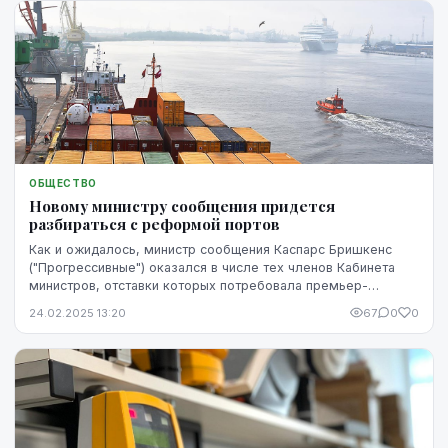
ОБЩЕСТВО
Новому министру сообщения придется
разбираться с реформой портов
Как и ожидалось, министр сообщения Каспарс Бришкенс
("Прогрессивные") оказался в числе тех членов Кабинета
министров, отставки которых потребовала премьер-
министр Эвика Силиня ("Новое Единство"). Пока...
24.02.2025 13:20
67
0
0