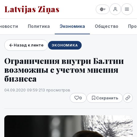
Latvijas Ziņas
▾
новости
Политика
Экономика
Общество
Про
Назад к ленте
ЭКОНОМИКА
Проекты и сервисы
Ограничения внутри Балтии
Прогноз погоды
возможны с учетом мнения
бизнеса
04.09.2020 09:59
·
213 просмотров
0
Сохранить