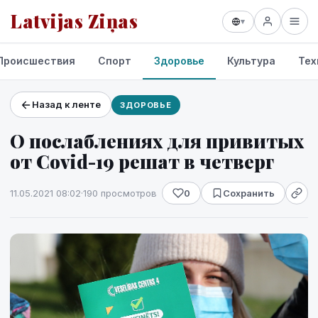
Latvijas Ziņas
▾
Происшествия
Спорт
Здоровье
Культура
Тех
Назад к ленте
ЗДОРОВЬЕ
Проекты и сервисы
О послаблениях для привитых
Прогноз погоды
от Covid-19 решат в четверг
11.05.2021 08:02
·
190 просмотров
0
Сохранить