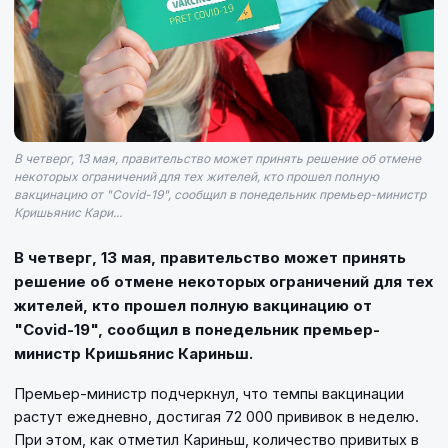
В четверг, 13 мая, правительство может принять решение об отмене
некоторых ограничений для тех жителей, кто прошел полную
вакцинацию от "Covid-19", сообщил в понедельник премьер-министр
Кришьянис Кари...
В четверг, 13 мая, правительство может принять
решение об отмене некоторых ограничений для тех
жителей, кто прошел полную вакцинацию от
"Covid-19", сообщил в понедельник премьер-
министр Кришьянис Кариньш.
Премьер-министр подчеркнул, что темпы вакцинации
растут ежедневно, достигая 72 000 прививок в неделю.
При этом, как отметил Кариньш, количество привитых в