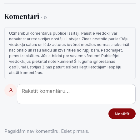
Komentāri
· 0
Uzmanību! Komentārus publicē lasītāji. Paustie viedokļi var
nesakrist ar redakcijas nostāju. Latvijas Ziņas neatbild par lasītāju
viedokļu saturu un lūdz autorus ievērot morāles normas, nekurināt
nacionālo un rasu naidu un izvairīties no rupjībām. Padomājiet,
pirms izsakāties. Jūs atbildat par saviem vārdiem! Publicējot
viedokli, jūs piekrītat noteikumiem! Šī lūguma ignorēšanas
gadījumā Latvijas Ziņas patur tiesības liegt lietotājam iespēju
atstāt komentārus.
Nosūtīt
Pagaidām nav komentāru. Esiet pirmais.