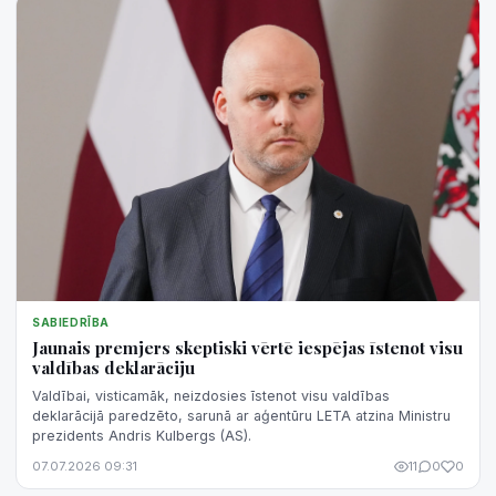
SABIEDRĪBA
Jaunais premjers skeptiski vērtē iespējas īstenot visu
valdības deklarāciju
Valdībai, visticamāk, neizdosies īstenot visu valdības
deklarācijā paredzēto, sarunā ar aģentūru LETA atzina Ministru
prezidents Andris Kulbergs (AS).
07.07.2026 09:31
11
0
0