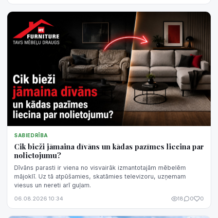
SABIEDRĪBA
Cik bieži jāmaina dīvāns un kādas pazīmes liecina par
nolietojumu?
Dīvāns parasti ir viena no visvairāk izmantotajām mēbelēm
mājoklī. Uz tā atpūšamies, skatāmies televizoru, uzņemam
viesus un nereti arī guļam.
06.08.2026 10:34
18
0
0