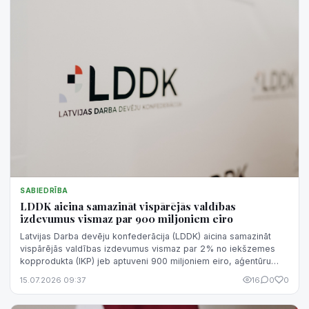
SABIEDRĪBA
LDDK aicina samazināt vispārējās valdības
izdevumus vismaz par 900 miljoniem eiro
Latvijas Darba devēju konfederācija (LDDK) aicina samazināt
vispārējās valdības izdevumus vismaz par 2% no iekšzemes
kopprodukta (IKP) jeb aptuveni 900 miljoniem eiro, aģentūru
LETA informēja LDDK.
15.07.2026 09:37
16
0
0