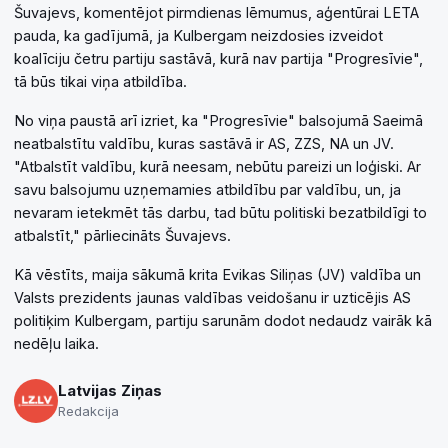
Šuvajevs, komentējot pirmdienas lēmumus, aģentūrai LETA
pauda, ka gadījumā, ja Kulbergam neizdosies izveidot
koalīciju četru partiju sastāvā, kurā nav partija "Progresīvie",
tā būs tikai viņa atbildība.
No viņa paustā arī izriet, ka "Progresīvie" balsojumā Saeimā
neatbalstītu valdību, kuras sastāvā ir AS, ZZS, NA un JV.
"Atbalstīt valdību, kurā neesam, nebūtu pareizi un loģiski. Ar
savu balsojumu uzņemamies atbildību par valdību, un, ja
nevaram ietekmēt tās darbu, tad būtu politiski bezatbildīgi to
atbalstīt," pārliecināts Šuvajevs.
Kā vēstīts, maija sākumā krita Evikas Siliņas (JV) valdība un
Valsts prezidents jaunas valdības veidošanu ir uzticējis AS
politiķim Kulbergam, partiju sarunām dodot nedaudz vairāk kā
nedēļu laika.
Latvijas Ziņas
Redakcija