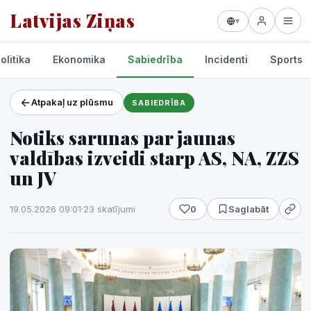
Latvijas Ziņas
▾
olitika
Ekonomika
Sabiedrība
Incidenti
Sports
Atpakaļ uz plūsmu
SABIEDRĪBA
Projekti un pakalpojumi
Notiks sarunas par jaunas
Laikapstākļi
valdības izveidi starp AS, NA, ZZS
un JV
19.05.2026 09:01
·
23 skatījumi
0
Saglabāt