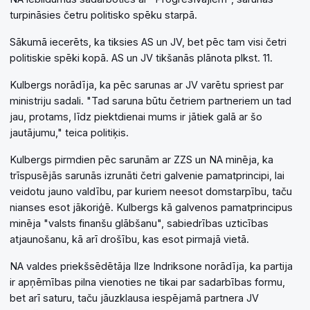
turpināsies četru politisko spēku starpā.
Sākumā iecerēts, ka tiksies AS un JV, bet pēc tam visi četri
politiskie spēki kopā. AS un JV tikšanās plānota plkst. 11.
Kulbergs norādīja, ka pēc sarunas ar JV varētu spriest par
ministriju sadali. "Tad saruna būtu četriem partneriem un tad
jau, protams, līdz piektdienai mums ir jātiek galā ar šo
jautājumu," teica politiķis.
Kulbergs pirmdien pēc sarunām ar ZZS un NA minēja, ka
trīspusējās sarunās izrunāti četri galvenie pamatprincipi, lai
veidotu jauno valdību, par kuriem neesot domstarpību, taču
nianses esot jākoriģē. Kulbergs kā galvenos pamatprincipus
minēja "valsts finanšu glābšanu", sabiedrības uzticības
atjaunošanu, kā arī drošību, kas esot pirmajā vietā.
NA valdes priekšsēdētāja Ilze Indriksone norādīja, ka partija
ir apņēmības pilna vienoties ne tikai par sadarbības formu,
bet arī saturu, taču jāuzklausa iespējamā partnera JV