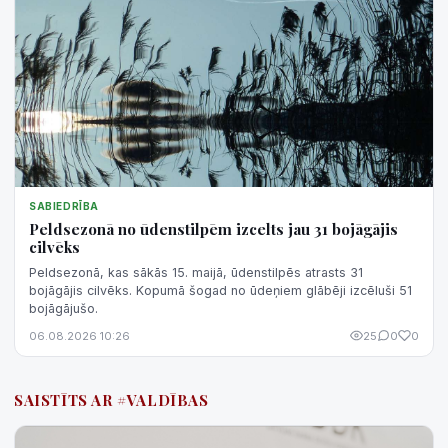
SABIEDRĪBA
Peldsezonā no ūdenstilpēm izcelts jau 31 bojāgājis
cilvēks
Peldsezonā, kas sākās 15. maijā, ūdenstilpēs atrasts 31
bojāgājis cilvēks. Kopumā šogad no ūdeņiem glābēji izcēluši 51
bojāgājušo.
06.08.2026 10:26
25
0
0
SAISTĪTS AR #VALDĪBAS