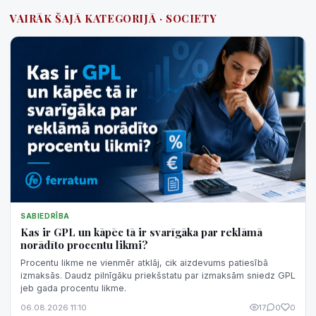
VAIRĀK ŠAJĀ KATEGORIJĀ · SOCIETY
SABIEDRĪBA
Kas ir GPL un kāpēc tā ir svarīgāka par reklāmā
norādīto procentu likmi?
Procentu likme ne vienmēr atklāj, cik aizdevums patiesībā
izmaksās. Daudz pilnīgāku priekšstatu par izmaksām sniedz GPL
jeb gada procentu likme.
06.08.2026 11:10
17
0
0