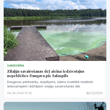
SABIEDRĪBA
Zilaļģu savairošanās dēļ aicina iedzīvotājus
nepeldēties Daugavā pie Salaspils
Daugavas peldvietās, iespējams, ūdens kvalitāte neatbilst
ieteicamajiem rādītājiem zilaļģu savairošanās dēļ.
06.08.2026 10:30
27
0
0