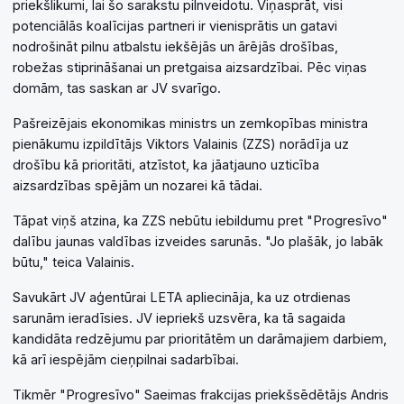
priekšlikumi, lai šo sarakstu pilnveidotu. Viņasprāt, visi
potenciālās koalīcijas partneri ir vienisprātis un gatavi
nodrošināt pilnu atbalstu iekšējās un ārējās drošības,
robežas stiprināšanai un pretgaisa aizsardzībai. Pēc viņas
domām, tas saskan ar JV svarīgo.
Pašreizējais ekonomikas ministrs un zemkopības ministra
pienākumu izpildītājs Viktors Valainis (ZZS) norādīja uz
drošību kā prioritāti, atzīstot, ka jāatjauno uzticība
aizsardzības spējām un nozarei kā tādai.
Tāpat viņš atzina, ka ZZS nebūtu iebildumu pret "Progresīvo"
dalību jaunas valdības izveides sarunās. "Jo plašāk, jo labāk
būtu," teica Valainis.
Savukārt JV aģentūrai LETA apliecināja, ka uz otrdienas
sarunām ieradīsies. JV iepriekš uzsvēra, ka tā sagaida
kandidāta redzējumu par prioritātēm un darāmajiem darbiem,
kā arī iespējām cieņpilnai sadarbībai.
Tikmēr "Progresīvo" Saeimas frakcijas priekšsēdētājs Andris