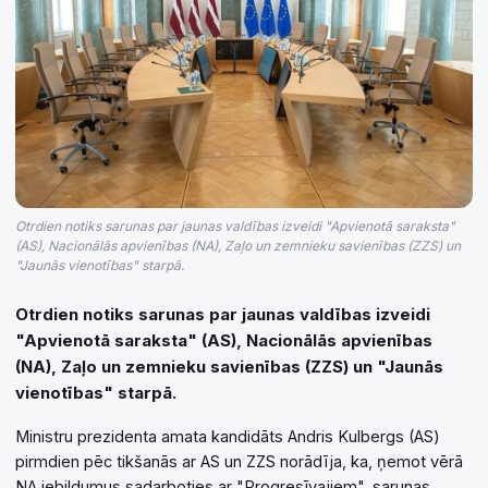
Otrdien notiks sarunas par jaunas valdības izveidi "Apvienotā saraksta"
(AS), Nacionālās apvienības (NA), Zaļo un zemnieku savienības (ZZS) un
"Jaunās vienotības" starpā.
Otrdien notiks sarunas par jaunas valdības izveidi
"Apvienotā saraksta" (AS), Nacionālās apvienības
(NA), Zaļo un zemnieku savienības (ZZS) un "Jaunās
vienotības" starpā.
Ministru prezidenta amata kandidāts Andris Kulbergs (AS)
pirmdien pēc tikšanās ar AS un ZZS norādīja, ka, ņemot vērā
NA iebildumus sadarboties ar "Progresīvajiem", sarunas