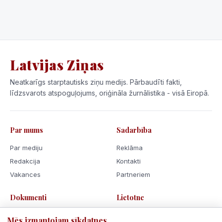
Latvijas Ziņas
Neatkarīgs starptautisks ziņu medijs. Pārbaudīti fakti,
līdzsvarots atspoguļojums, oriģināla žurnālistika - visā Eiropā.
Par mums
Sadarbība
Par mediju
Reklāma
Redakcija
Kontakti
Vakances
Partneriem
Dokumenti
Lietotne
Lietošanas noteikumi
Mēs izmantojam sīkdatnes