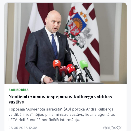
SABIEDRĪBA
Neoficiāli zināms iespējamais Kulberga valdības
sastāvs
Topošajā "Apvienotā saraksta" (AS) politiķa Andra Kulberga
valdībā ir iezīmējies pilns ministru sastāvs, liecina aģentūras
LETA rīcībā esošā neoficiālā informācija.
26.05.2026 12:08
15
0
0