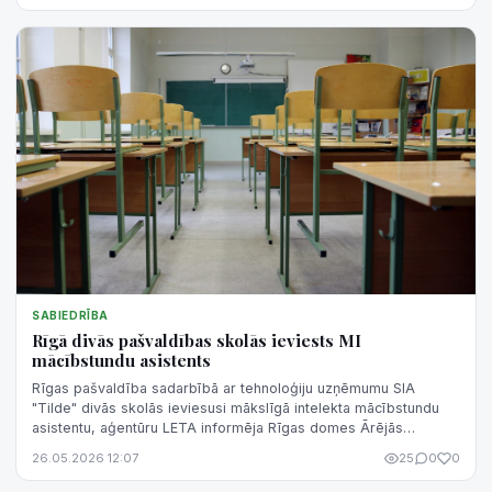
SABIEDRĪBA
Rīgā divās pašvaldības skolās ieviests MI
mācībstundu asistents
Rīgas pašvaldība sadarbībā ar tehnoloģiju uzņēmumu SIA
"Tilde" divās skolās ieviesusi mākslīgā intelekta mācībstundu
asistentu, aģentūru LETA informēja Rīgas domes Ārējās
komunikācijas nodaļā.
26.05.2026 12:07
25
0
0