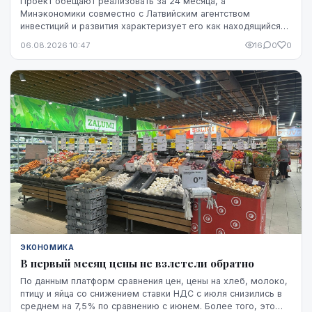
Проект обещают реализовать за 24 месяца, а
Минэкономики совместно с Латвийским агентством
инвестиций и развития характеризует его как находящийся
на "высокой стадии готовности". Однако публично не названы
06.08.2026 10:47
16
0
0
ни модель ракет, ни владелец технологий, ни
проектировщик завода. Неизвестно также, какая часть
необходимого финансирования уже обеспечена и на чем
основан прогноз экспорта.
ЭКОНОМИКА
В первый месяц цены не взлетели обратно
По данным платформ сравнения цен, цены на хлеб, молоко,
птицу и яйца со снижением ставки НДС с июля снизились в
среднем на 7,5% по сравнению с июнем. Более того, это