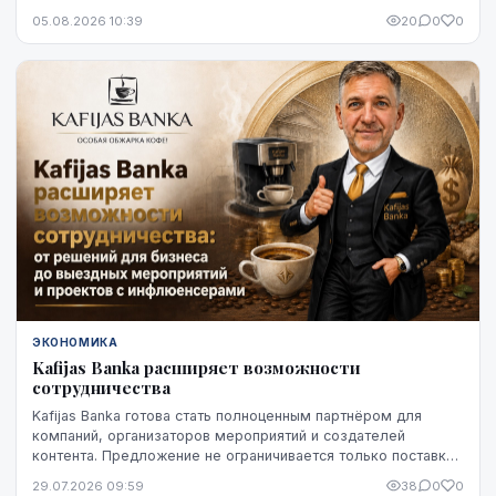
снижение оказалось устойчивым, по крайней мере, на
05.08.2026 10:39
20
0
0
данный момент - до начала августа.
ЭКОНОМИКА
Kafijas Banka расширяет возможности
сотрудничества
Kafijas Banka готова стать полноценным партнёром для
компаний, организаторов мероприятий и создателей
контента. Предложение не ограничивается только поставкой
кофе — компания предоставляет кофемашины,...
29.07.2026 09:59
38
0
0