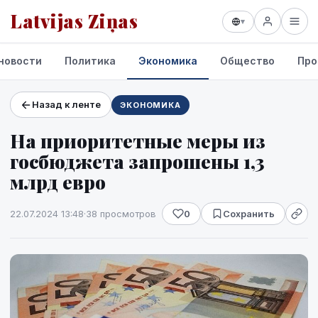
Latvijas Ziņas
▾
новости
Политика
Экономика
Общество
Про
Назад к ленте
ЭКОНОМИКА
Проекты и сервисы
На приоритетные меры из
Прогноз погоды
госбюджета запрошены 1,3
млрд евро
22.07.2024 13:48
·
38 просмотров
0
Сохранить