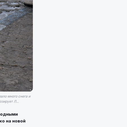
ало много снега и
зирует Л...
огодными
ко на новой