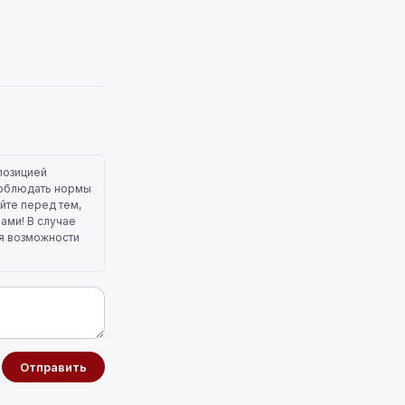
позицией
 соблюдать нормы
йте перед тем,
лами! В случае
ля возможности
Отправить