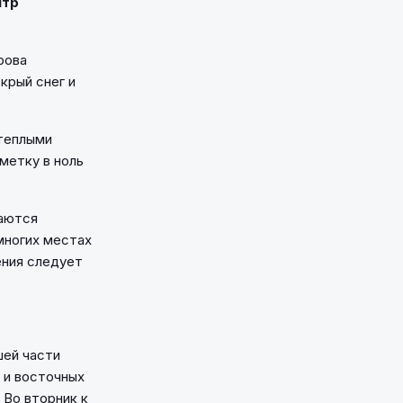
нтр
рова
крый снег и
 теплыми
метку в ноль
даются
многих местах
ения следует
шей части
 и восточных
 Во вторник к