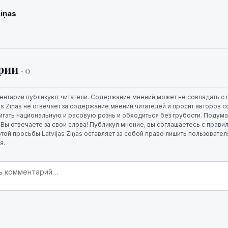
Ziņas
рии
· 0
ентарии публикуют читатели. Содержание мнений может не совпадать с 
jas Ziņas не отвечает за содержание мнений читателей и просит авторов
игать национальную и расовую рознь и обходиться без грубости. Подума
. Вы отвечаете за свои слова! Публикуя мнение, вы соглашаетесь с прави
той просьбы Latvijas Ziņas оставляет за собой право лишить пользовате
я.