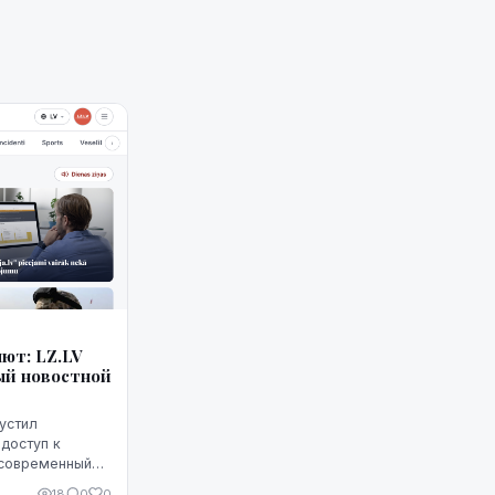
ют: LZ.LV
ый новостной
пустил
доступ к
 современный
х устройствах.
18
0
0