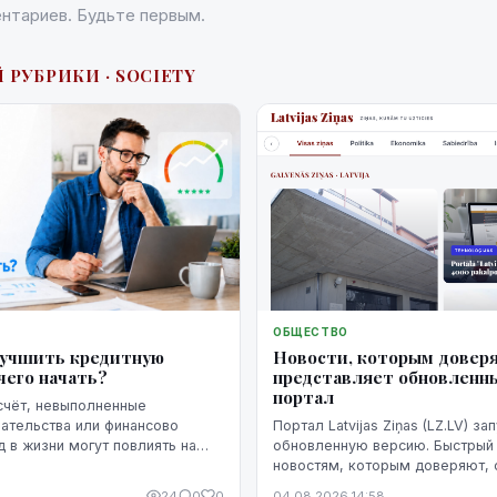
нтариев. Будьте первым.
 РУБРИКИ · SOCIETY
ОБЩЕСТВО
Новости, которым доверя
лучшить кредитную
представляет обновленн
чего начать?
портал
счёт, невыполненные
Портал Latvijas Ziņas (LZ.LV) за
ательства или финансово
обновленную версию. Быстрый 
 в жизни могут повлиять на
новостям, которым доверяют,
рию человека. Однако
дизайн и удобное чтение на все
сь не означает, что ситуацию
24
0
0
04.08.2026 14:58