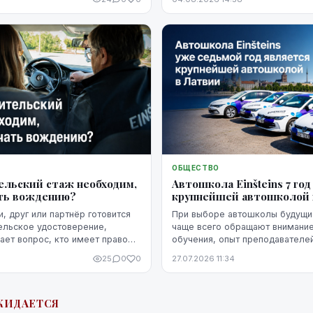
о изменить. Кредитную
постепенно улучшить, но для
тся время, регулярное
язательств и продуманные
ОБЩЕСТВО
ельский стаж необходим,
Автошкола Einšteins 7 го
ть вождению?
крупнейшей автошколой 
, друг или партнёр готовится
При выборе автошколы будущи
ельское удостоверение,
чаще всего обращают внимание
ает вопрос, кто имеет право
обучения, опыт преподавателе
го во время индивидуальных
инструкторов, доступность заня
25
0
0
27.07.2026 11:34
к. В настоящее время м...
современные решения, которы
удобнее ...
ЖИДАЕТСЯ