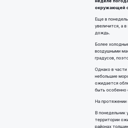
неделе погода
окружающей с
Еще в понедель
увеличится, а 
дождь.
Более холодные
воздушными мас
градусов, поэт
Однако в части
небольшие моро
ожидается обл
быть особенно
На протяжении 
В понедельник 
территории ожи
районах толщин