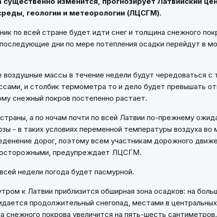
 существенно изменится, прогнозирует Латвийский це
реды, геологии и метеорологии (ЛЦСГМ).
ник по всей стране будет идти снег и толщина снежного пок
в последующие дни по мере потепления осадки перейдут в мо
 воздушные массы в течение недели будут чередоваться с
сами, и столбик термометра то и дело будет превышать от
ому снежный покров постепенно растает.
 страны, а по ночам почти по всей Латвии по-прежнему ожи
зы - в таких условиях переменной температуры воздуха во 
еденение дорог, поэтому всем участникам дорожного движ
 осторожными, предупреждает ЛЦСГМ.
всей недели погода будет пасмурной.
утром к Латвии приблизится обширная зона осадков: на боль
дается продолжительный снегопад, местами в центральных
а снежного покрова увеличится на пять-шесть сантиметров.