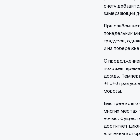
снегу добавитс
замерзающий д
При слабом вет
понедельник ми
градусов, одна
и на побережье 
С продолжением
похожей: време
дождь. Темпера
+1...+6 градус
морозы.
Быстрее всего 
многих местах 
ночью. Существ
достигнет цикл
влиянием котор