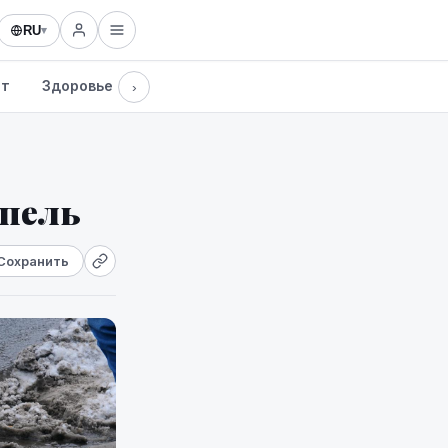
RU
▾
рт
Здоровье
Культура
Технологии
›
епель
Сохранить