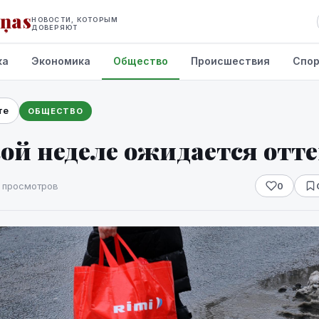
iņas
НОВОСТИ, КОТОРЫМ
ДОВЕРЯЮТ
ка
Экономика
Общество
Происшествия
Спо
те
ОБЩЕСТВО
ой неделе ожидается отт
1 просмотров
0