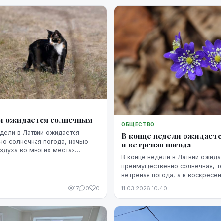
и ожидается солнечным
ОБЩЕСТВО
едели в Латвии ожидается
В конце недели ожидаетс
о солнечная погода, ночью
и ветреная погода
здуха во многих местах
В конце недели в Латвии ожида
 нуля, прогнозируют синоптики.
преимущественно солнечная, т
ветреная погода, а в воскресен
запада возможен дождь, свиде
4
17
0
0
11.03.2026 10:40
текущий прогноз погоды.