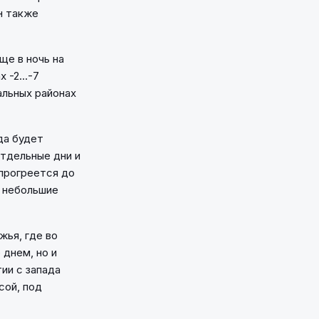
н также
ще в ночь на
-2...-7
альных районах
да будет
отдельные дни и
прогреется до
я небольшие
жья, где во
 днем, но и
ии с запада
сой, под