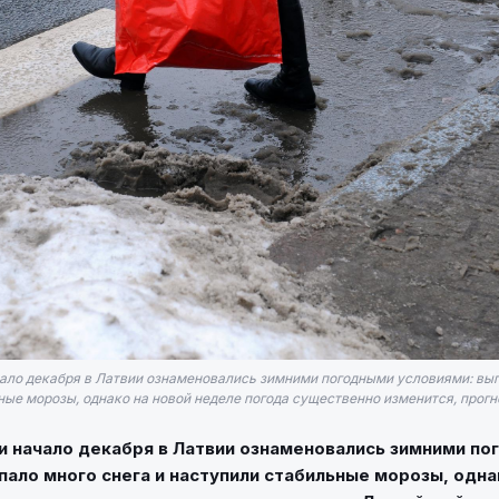
чало декабря в Латвии ознаменовались зимними погодными условиями: вып
ые морозы, однако на новой неделе погода существенно изменится, прогно
и начало декабря в Латвии ознаменовались зимними п
пало много снега и наступили стабильные морозы, одна