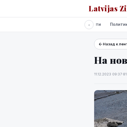
Latvijas Z
Все новости
Полити
‹
Назад к лен
Проекты и сервисы
Прогноз погоды
На нов
11.12.2023 09:37
·
8