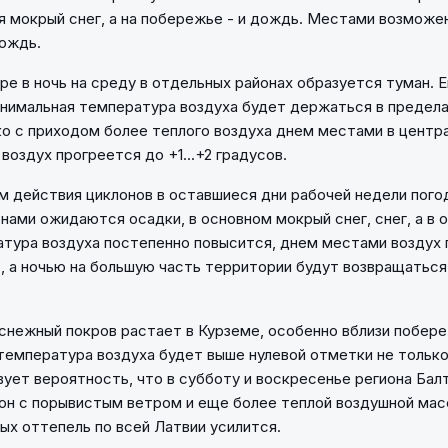
я мокрый снег, а на побережье - и дождь. Местами возможе
ождь.
ре в ночь на среду в отдельных районах образуется туман. Е
нимальная температура воздуха будет держаться в пределах 
ко с приходом более теплого воздуха днем местами в центр
воздух прогреется до +1...+2 градусов.
 действия циклонов в оставшиеся дни рабочей недели пого
нами ожидаются осадки, в основном мокрый снег, снег, а в 
тура воздуха постепенно повысится, днем местами воздух 
ов, а ночью на большую часть территории будут возвращатьс
снежный покров растает в Курземе, особенно вблизи побере
температура воздуха будет выше нулевой отметки не только
ует вероятность, что в субботу и воскресенье региона Балт
он с порывистым ветром и еще более теплой воздушной мас
ых оттепель по всей Латвии усилится.