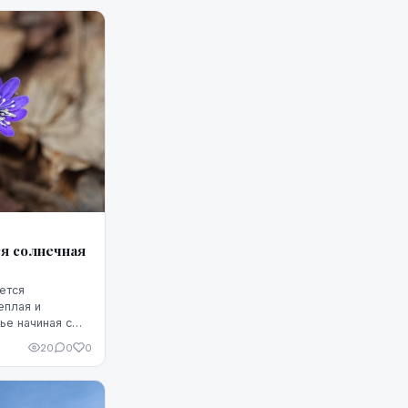
я солнечная
ется
еплая и
ье начиная с
тельствует
20
0
0