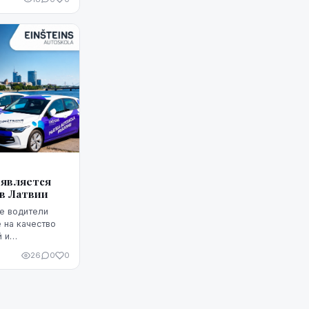
д является
в Латвии
е водители
 на качество
й и
тий, а также
26
0
0
е помогают