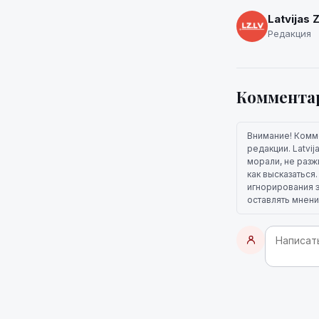
Latvijas 
Редакция
Коммента
Внимание! Комм
редакции. Latvi
морали, не разж
как высказаться
игнорирования э
оставлять мнени