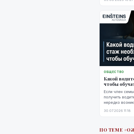
уже невозможн
историю можно 
этого потребую
выполнение об
действия.
ОБЩЕСТВО
Какой водит
чтобы обуча
Если член семьи
получить водит
нередко возник
сопровождать е
30.07.2026 11:18
учебных поездо
ПО ТЕМЕ #О