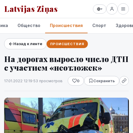
Latvijas Ziņas
▾
ика
Общество
Происшествия
Спорт
Здоров
Назад к ленте
ПРОИСШЕСТВИЯ
Проекты и сервисы
На дорогах выросло число ДТП
Прогноз погоды
с участием «неотложек»
17.01.2022 12:19
·
53 просмотров
0
Сохранить