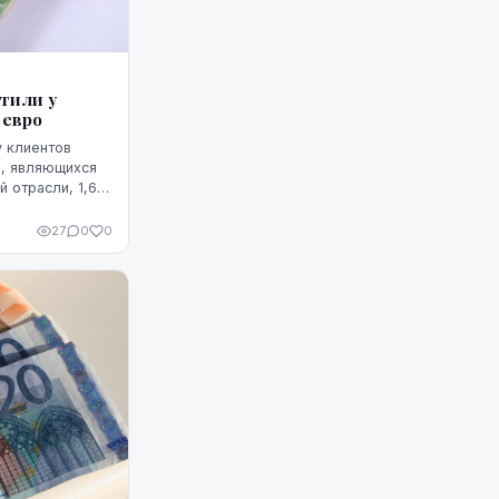
тили у
 евро
у клиентов
и, являющихся
 отрасли, 1,68
ами
ли агентству
27
0
0