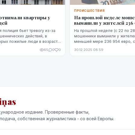
Я
ПРОИСШЕСТВИЯ
отнимали квартиры у
На прошлой неделе мош
дей
выманили у жителей 236 
я полиция бьет тревогу из-за
На прошлой неделе (с 22 по 28
шеннических действий, в
мошенники выманили у жителей
орых пожилые люди в возрасте
меньшей мере 236 954 евро, 
е теряют свои квартиры. За
агентству ЛЕТА в Государствен
65
0
0
30.12.2025 08:59
олько месяцев возбужд...
iņas
ународное издание. Проверенные факты,
подача, собственная журналистика - со всей Европы.