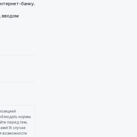
интернет-банку.
д вводом
позицией
 соблюдать нормы
йте перед тем,
лами! В случае
ля возможности