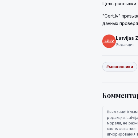
Цель рассылки 
"Cert.lv" приз
данных проверя
Latvijas 
Редакция
#мошенники
Коммента
Внимание! Комм
редакции. Latvi
морали, не разж
как высказаться
игнорирования э