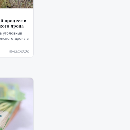
й процесс в
кого дрона
а уголовный
инского дрона в
43
0
0