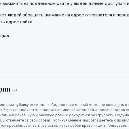
- выманить на поддельном сайте у людей данные доступа к 
ывает людей обращать внимание на адрес отправителя и пере
ть адрес сайта.
Ziņas
рии
· 0
ентарии публикуют читатели. Содержание мнений может не совпадать с 
jas Ziņas не отвечает за содержание мнений читателей и просит авторов
игать национальную и расовую рознь и обходиться без грубости. Подума
. Вы отвечаете за свои слова! Публикуя мнение, вы соглашаетесь с прави
той просьбы Latvijas Ziņas оставляет за собой право лишить пользовате