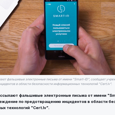
ют фальшивые электронные письма от имени "Smart-ID", сообщает учре
цидентов в области безопасности информационных технологий "Cert.lv".
ссылают фальшивые электронные письма от имени "Sma
еждение по предотвращению инцидентов в области бе
х технологий "Cert.lv".