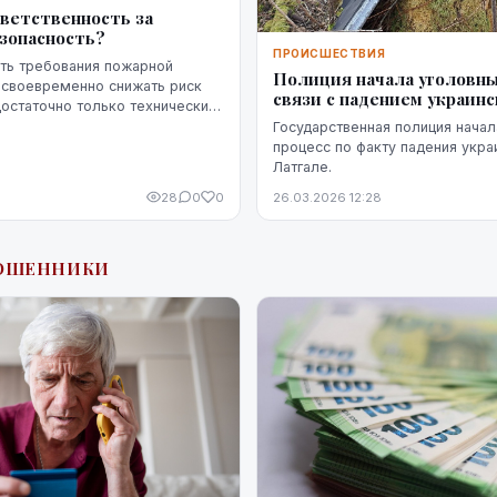
тветственность за
зопасность?
ПРОИСШЕСТВИЯ
ть требования пожарной
Полиция начала уголовны
 своевременно снижать риск
связи с падением украинс
достаточно только технических
вое значение имеет чётко
Государственная полиция начал
тветственность — кто именн...
процесс по факту падения укра
Латгале.
28
0
0
26.03.2026 12:28
МОШЕННИКИ