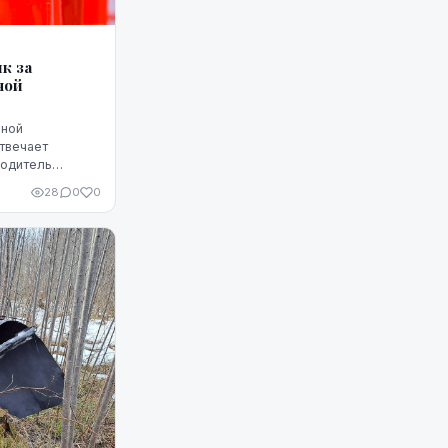
к за
ной
рной
твечает
водитель
ности на
28
0
0
ься все.