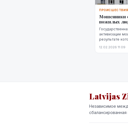
ПРОИСШЕСТВИ
Мошенники 
пожилых лю
Государственна
активизации мо
результате кот
85 лет и старш
12.02.2026 11:09
последние неск
Latvijas Z
Независимое межд
сбалансированная 