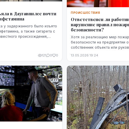
Я
яла в Даугавпилсе почти
ПРОИСШЕСТВИЯ
амфетамина
Ответственен ли работни
нарушение правил пожар
а у задержанного было изъято
безопасности?
фетамина, а также сигарета с
звестного происхождения,
Хотя за реализацию мер пожа
ихуану, три патрона и газовый
безопасности на предприятии о
собственник объекта или руко
компании, о пожарной безопас
4
121
0
0
13.05.2026 19:24
рабочем месте должны заботит
Действия работников ...
Я