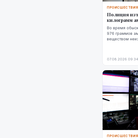
ПРОИСШЕСТВИ
Полиция изъ
килограмм 
Во время обыск
976 граммов ам
веществом неи
похожим на мар
пистолет.
07.08.2026 09:3
ПРОИСШЕСТВИ