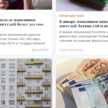
Я
ПРОИСШЕСТВИЯ
 неделе мошенники
В январе мошенники похи
жителей более 302 000
жителей Латвии 1,68 млн
В январе мошенники похитили 
деле мошенникам удалось
финансовых учреждений Латви
елей Латвии 302 366 евро,
членами Ассоциации финансовой
ству ЛЕТА в Государственной
млн евро, при этом клиенты с
подтверждали платежи, сообщи
29
0
0
27.02.2026 14:29
ЛЕТ...