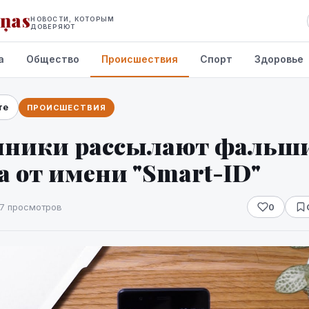
iņas
НОВОСТИ, КОТОРЫМ
ДОВЕРЯЮТ
а
Общество
Происшествия
Спорт
Здоровье
те
ПРОИСШЕСТВИЯ
ники рассылают фальш
 от имени "Smart-ID"
7 просмотров
0