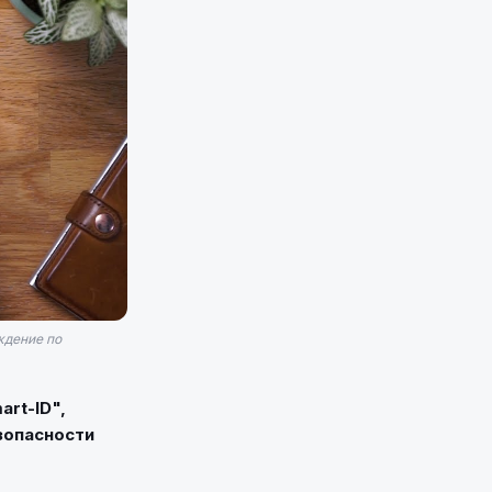
ждение по
rt-ID",
зопасности