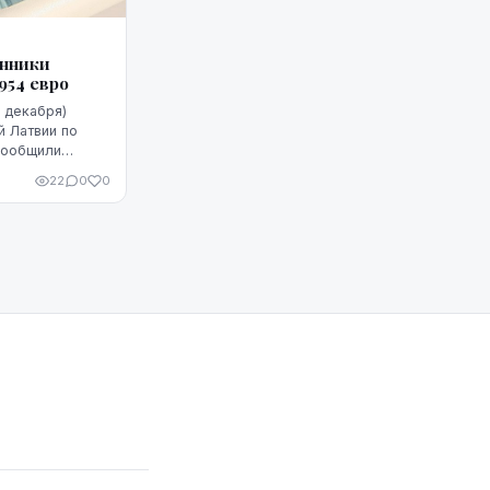
енники
954 евро
 декабря)
 Латвии по
сообщили
ной полиции.
22
0
0