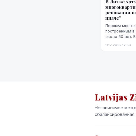
В Литве хот
многокварти
реновации о
иначе"
Первым многок
построенным в 
около 60 лет. 
лет, а некоторы
11.12.2022 12:59
говорят о том, 
Latvijas Z
Независимое межд
сбалансированная 