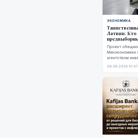
ЭКОНОМИКА
Таинственны
Латвии. Кто
предвыборн
Проект обещают
Минэкономики 
агентством инв
характеризует 
06.08.2026 10:47
"высокой стади
не названы ни 
технологий, ни
Неизвестно так
финансирования
основан прогно