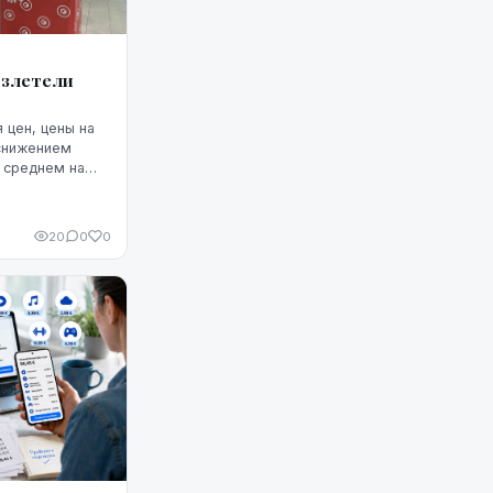
взлетели
 цен, цены на
 снижением
в среднем на
лее того, это
м, по крайней
чала августа.
20
0
0