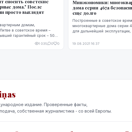
ят сносить советские
Минэкономики: многоква
рные дома." После
дома серии 467а безопасн
ни просто выглядят
еще долго
Построенные в советское вре
вартирным домам,
многоквартирные дома серии 
Литве в советское время –
для дальнейшей эксплуатации,
Бывший гарантийный срок – 50
агентству LETA в Министерстве
х всего 25 лет. Много лет уже
Министерство экономики в сот
1 035
0
0
19.08.2021 16:37
что после реновации дома пр...
строи...
iņas
ународное издание. Проверенные факты,
подача, собственная журналистика - со всей Европы.