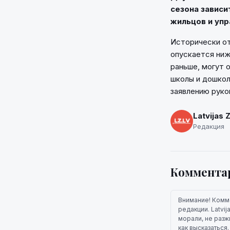
сезона зависи
жильцов и уп
Исторически от
опускается ниж
раньше, могут 
школы и дошкол
заявлению руко
Latvijas 
Редакция
Коммента
Внимание! Комм
редакции. Latvi
морали, не разж
как высказаться