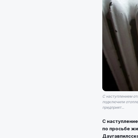
С наступлением от
подключили отопле
предприят...
С наступление
по просьбе жи
Даугавпилсск