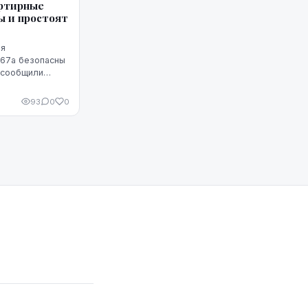
ртирные
ы и простоят
мя
467а безопасны
 сообщили
 экономики.
рудничестве со
93
0
0