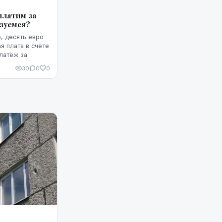
платим за
ьзуемся?
, десять евро
я плата в счёте
латёж за
з этих
30
0
0
казаться не...