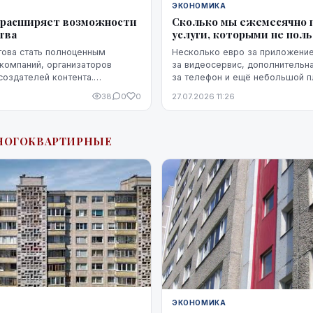
ЭКОНОМИКА
ka расширяет возможности
Сколько мы ежемесячно 
тва
услуги, которыми не пол
отова стать полноценным
Несколько евро за приложение
компаний, организаторов
за видеосервис, дополнительна
создателей контента.
за телефон и ещё небольшой п
 ограничивается только
облачное хранилище. Каждый и
38
0
0
27.07.2026 11:26
 — компания предоставляет
расходов по отдельности может 
НОГОКВАРТИРНЫЕ
ЭКОНОМИКА