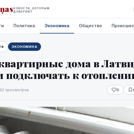
iņas
НОВОСТИ, КОТОРЫМ
ДОВЕРЯЮТ
ти
Политика
Экономика
Общество
Происшес
те
ЭКОНОМИКА
квартирные дома в Латв
и подключать к отоплени
92 просмотров
0