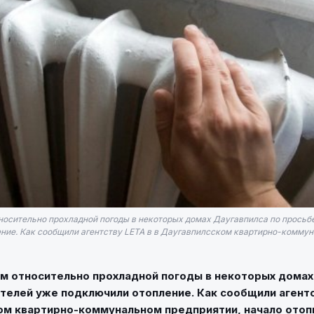
носительно прохладной погоды в некоторых домах Даугавпилса по просьб
ние. Как сообщили агентству LETA в в Даугавпилсском квартирно-комму
м относительно прохладной погоды в некоторых домах
телей уже подключили отопление. Как сообщили агентс
ом квартирно-коммунальном предприятии, начало отоп