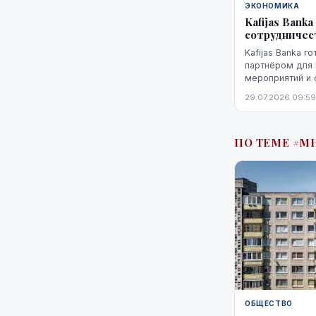
ЭКОНОМИКА
Kafijas Ban
сотрудничес
Kafijas Banka г
партнёром для 
мероприятий и 
Предложение не
29.07.2026 09:59
поставкой кофе
кофемашины,...
ПО ТЕМЕ #М
ОБЩЕСТВО