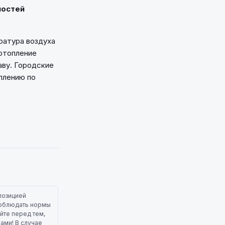
ностей
ратура воздуха
 отопление
аву. Городские
плению по
позицией
 соблюдать нормы
йте перед тем,
лами! В случае