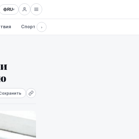
RU
▾
твия
Спорт
Здоровье
Культура
Технологии
›
ии
ю
Сохранить