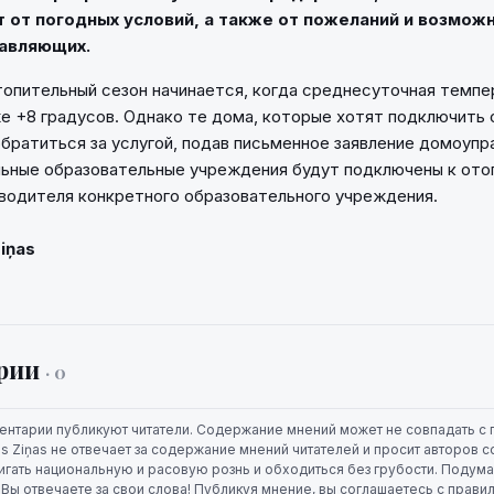
т от погодных условий, а также от пожеланий и возмож
равляющих.
опительный сезон начинается, когда среднесуточная темпе
е +8 градусов. Однако те дома, которые хотят подключить
обратиться за услугой, подав письменное заявление домоупр
ьные образовательные учреждения будут подключены к ото
водителя конкретного образовательного учреждения.
Ziņas
рии
· 0
ентарии публикуют читатели. Содержание мнений может не совпадать с 
jas Ziņas не отвечает за содержание мнений читателей и просит авторов
игать национальную и расовую рознь и обходиться без грубости. Подума
. Вы отвечаете за свои слова! Публикуя мнение, вы соглашаетесь с прави