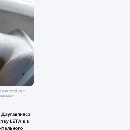
е жителей уже
нальном
 Даугавпилса
тву LETA в в
ительного