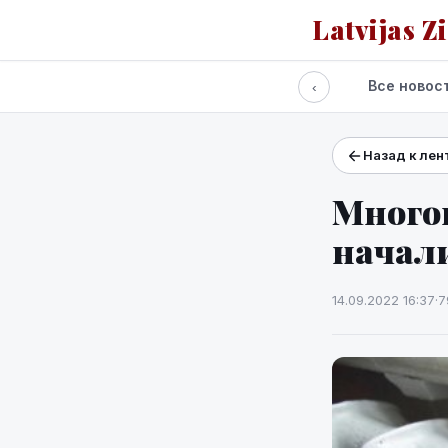
Latvijas Z
Все новос
‹
Назад к лен
Проекты и сервисы
Прогноз погоды
Много
начал
14.09.2022 16:37
·
7