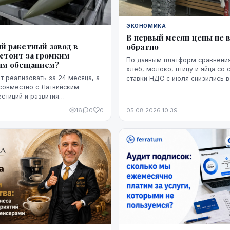
ЭКОНОМИКА
В первый месяц цены не 
й ракетный завод в
обратно
 стоит за громким
По данным платформ сравнения
ым обещанием?
хлеб, молоко, птицу и яйца со
 реализовать за 24 месяца, а
ставки НДС с июля снизились 
совместно с Латвийским
7,5% по сравнению с июнем. Бо
естиций и развития
снижение оказалось устойчивы
его как находящийся на
мере, на данный момент - до на
16
0
0
05.08.2026 10:39
и готовности". Однако публично
модель ракет, ни владелец
 проектировщик завода.
же, какая часть необходимого
 уже обеспечена и на чем
з экспорта.