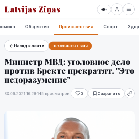
Latvijas Ziņas
▾
номика
Общество
Происшествия
Спорт
Здор
Назад к ленте
ПРОИСШЕСТВИЯ
Проекты и сервисы
Министр МВД: уголовное дело
Прогноз погоды
против Бректе прекратят. "Это
недоразумение"
30.09.2021 16:28
·
145 просмотров
0
Сохранить