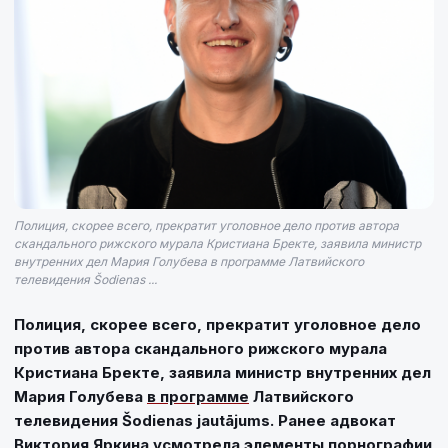
Полиция, скорее всего, прекратит уголовное дело против автора
скандального рижского мурала Кристиана Бректе, заявила министр
внутренних дел Мария Голубева в программе Латвийского
телевидения Šodienas ...
Полиция, скорее всего, прекратит уголовное дело
против автора скандального рижского мурала
Кристиана Бректе, заявила министр внутренних дел
Мария Голубева
в программе
Латвийского
телевидения Šodienas jautājums. Ранее адвокат
Виктория Яркина усмотрела элементы порнографии