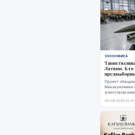
ЭКОНОМИКА
Таинственны
Латвии. Кто
предвыборн
Проект обещают
Минэкономики 
агентством инв
характеризует 
06.08.2026 10:47
"высокой стади
не названы ни 
технологий, ни
Неизвестно так
финансирования
основан прогно