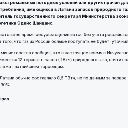
 экстремальных погодных условий или других причин д
требления, имеющихся в Латвии запасов природного газ
итель государственного секретаря Министерства экон
гетики Эдийс Шайцанс.
астоящее время ресурсы оцениваются без учета российско
из того, что газ из России больше поступать не будет, уточни
министерства сообщил, что в настоящее время в Инчукалн
имеется 12 тераватт-часов (ТВтч) природного газа, почти по
длежит латвийским торровцам.
Латвии обычно составляло 8,6 ТВтч, но по данным за первое
 30%.
Ziņas