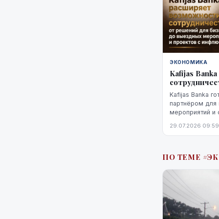
ЭКОНОМИКА
Kafijas Ban
сотрудничес
Kafijas Banka г
партнёром для 
мероприятий и 
Предложение не
29.07.2026 09:59
поставкой кофе
кофемашины,...
ПО ТЕМЕ #Э