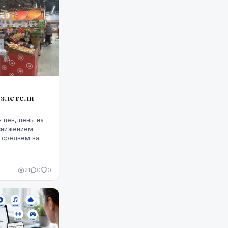
взлетели
 цен, цены на
 снижением
в среднем на
лее того, это
м, по крайней
чала августа.
21
0
0