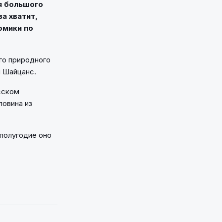
ля большого
а хватит,
омики по
го природного
л Шайцанс.
сском
ловина из
 полугодие оно