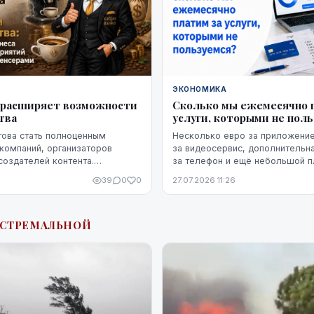
ЭКОНОМИКА
ka расширяет возможности
Сколько мы ежемесячно 
тва
услуги, которыми не пол
отова стать полноценным
Несколько евро за приложение
компаний, организаторов
за видеосервис, дополнительна
создателей контента.
за телефон и ещё небольшой п
 ограничивается только
облачное хранилище. Каждый и
39
0
0
27.07.2026 11:26
 — компания предоставляет
расходов по отдельности может 
КСТРЕМАЛЬНОЙ