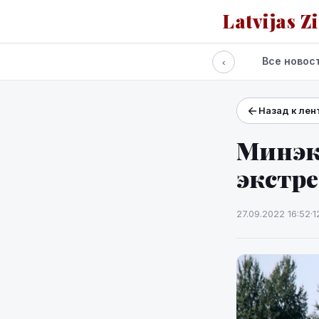
Latvijas Z
Все новос
‹
Назад к лен
Проекты и сервисы
Прогноз погоды
Минэко
экстре
27.09.2022 16:52
·
1