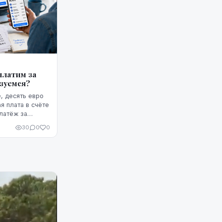
платим за
ьзуемся?
, десять евро
я плата в счёте
латёж за
з этих
30
0
0
казаться не...