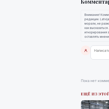
Коммента
Внимание! Комм
редакции. Latvi
морали, не разж
как высказаться
игнорирования э
оставлять мнени
Пока нет комме
ЕЩЁ ИЗ ЭТО