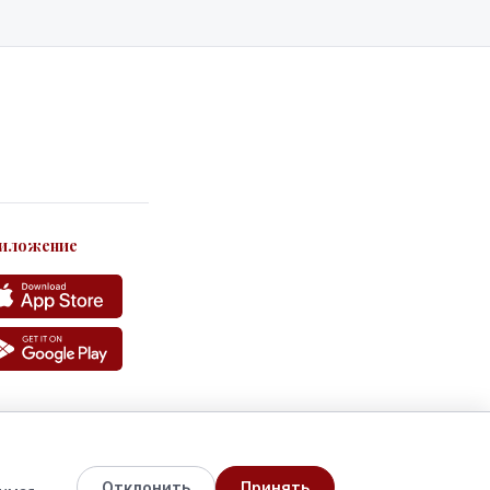
иложение
Отклонить
Принять