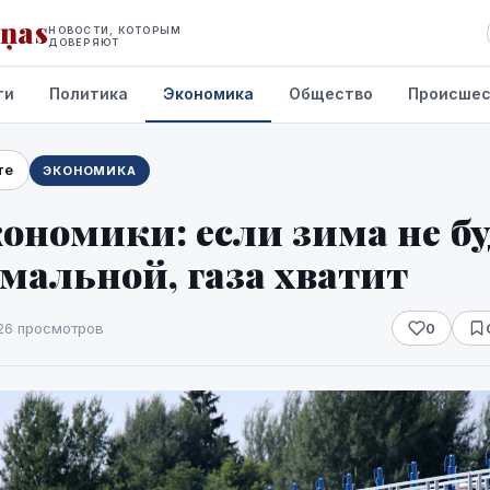
iņas
НОВОСТИ, КОТОРЫМ
ДОВЕРЯЮТ
ти
Политика
Экономика
Общество
Происшес
те
ЭКОНОМИКА
номики: если зима не бу
мальной, газа хватит
26 просмотров
0