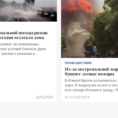
емальной погоды рижан
егодня остаться дома
ируемых экстремальных
ских условий Рижская дума
 призыв к рижанам в
9 июля, не выходить из дома.
ПРОИСШЕСТВИЯ
Из-за экстремальной жар
бушуют лесные пожары
В Южной Европе установилась
жара. В Андалусии на юге и Эк
юго-западе Испании в среду, 1
температура воздуха достигла 
71
0
0
14.07.2022 09:19
Цельсия. В центральной части П