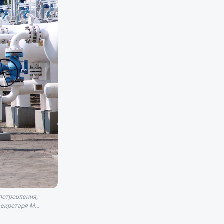
потребления,
екретаря М...