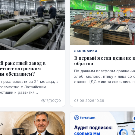
ЭКОНОМИКА
В первый месяц цены не 
й ракетный завод в
обратно
 стоит за громким
По данным платформ сравнения
ым обещанием?
хлеб, молоко, птицу и яйца со
 реализовать за 24 месяца, а
ставки НДС с июля снизились 
совместно с Латвийским
7,5% по сравнению с июнем. Бо
естиций и развития
снижение оказалось устойчивы
его как находящийся на
мере, на данный момент - до на
17
0
0
05.08.2026 10:39
и готовности". Однако публично
модель ракет, ни владелец
 проектировщик завода.
же, какая часть необходимого
 уже обеспечена и на чем
з экспорта.