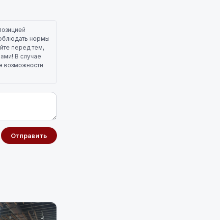
позицией
 соблюдать нормы
йте перед тем,
лами! В случае
ля возможности
Отправить