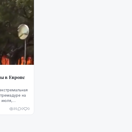
ы в Европе
 экстремальная
стремадуре на
3 июля,
44 градусов
35
0
0
ортугал...