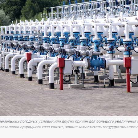
тремальных погодных условий или других причин для большого увеличения 
 запасов природного газа хватит, заявил заместитель государственного с