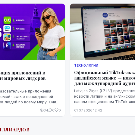
оп...
ТЕХНОЛОГИИ
Официальный TikTok-акка
ющих приложений в
английском языке — ново
ди мировых лидеров
для международной ауди
Latvijas Ziņas (LZ.LV) представ
азовательные приложения
новости Латвии и на английско
лемой частью повседневной
нашем официальном TikTok-акк
в людей по всему миру. Они
@latvijaszinas.eng.
ать иностранные языки,
34
0
0
01.07.2026 12:42
матические навыки, раскрывать
ИЛЛИАРДОВ