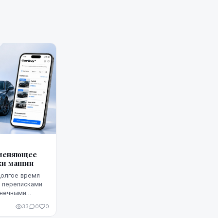
 меняющее
жи машин
долгое время
и переписками
онечными
е нередко
33
0
0
. Теперь этот