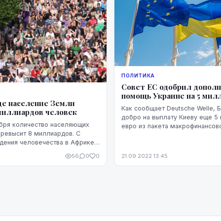
ПОЛИТИКА
Совет ЕС одобрил допол
помощь Украине на 5 мил
це население Земли
Как сообщает Deutsche Welle, Брюссель дал
миллиардов человек
добро на выплату Киеву еще 5
ября количество населяющих
евро из пакета макрофинансов
ревысит 8 миллиардов. С
общую сумму 9 миллиардов ев
дения человечества в Африке
нов лет назад население мира
56
0
0
21.09.2022 13:45
, хотя история знает нес...