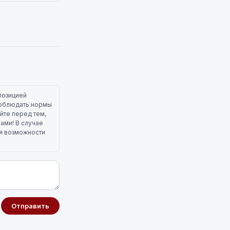
позицией
 соблюдать нормы
йте перед тем,
лами! В случае
ля возможности
Отправить