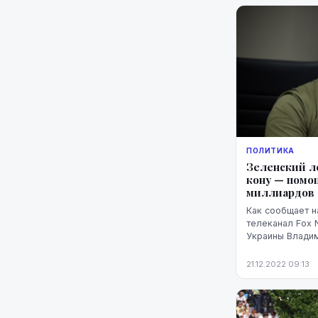
ПОЛИТИКА
Зеленский л
кону — помощ
миллиардов 
Как сообщает н
телеканал Fox 
Украины Владим
Конгрессе США,
законодателями,
21.12.2022 09:13