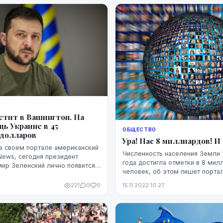
етит в Вашингтон. На
ь Украине в 45
ОБЩЕСТВО
долларов
Ура! Нас 8 миллиардов! И
а своем портале американский
Численность населения Земли 
News, сегодня президент
года достигла отметки в 8 мил
ир Зеленский лично появится в
человек, об этом пишет порта
 чтобы выступить перед
общественного вещания rus.err.
 которые готовятся прин...
221
0
0
15.11.2022 10:27