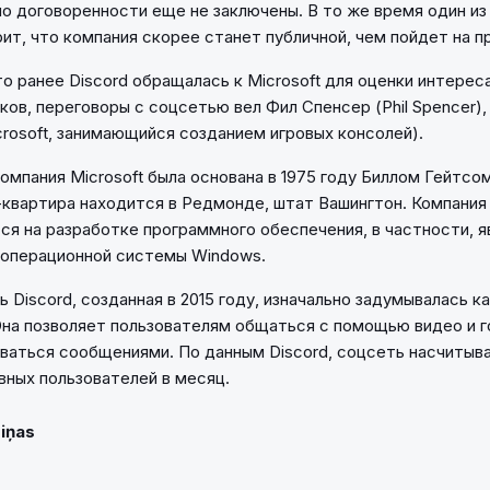
но договоренности еще не заключены. В то же время один и
рит, что компания скорее станет публичной, чем пойдет на п
о ранее Discord обращалась к Microsoft для оценки интереса
ков, переговоры с соцсетью вел Фил Спенсер (Phil Spencer)
crosoft, занимающийся созданием игровых консолей).
омпания Microsoft была основана в 1975 году Биллом Гейтсо
квартира находится в Редмонде, штат Вашингтон. Компания
ся на разработке программного обеспечения, в частности, 
 операционной системы Windows.
 Discord, созданная в 2015 году, изначально задумывалась 
Она позволяет пользователям общаться с помощью видео и г
ваться сообщениями. По данным Discord, соцсеть насчитыва
вных пользователей в месяц.
Ziņas