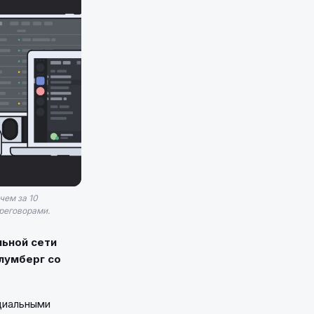
чем за 10
реговорами.
льной сети
Блумберг со
циальными