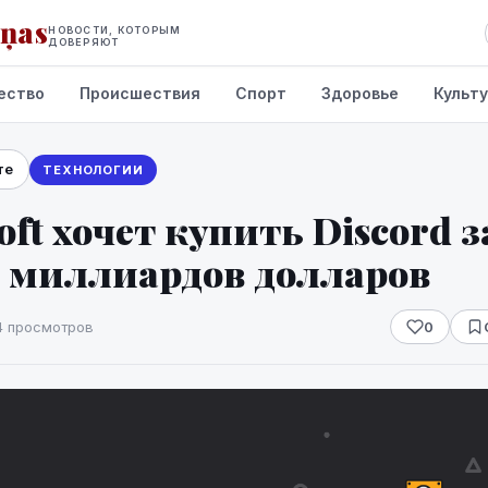
iņas
НОВОСТИ, КОТОРЫМ
ДОВЕРЯЮТ
ество
Происшествия
Спорт
Здоровье
Культ
те
ТЕХНОЛОГИИ
oft хочет купить Discord з
ь миллиардов долларов
4 просмотров
0