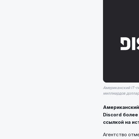
Американский IT-ги
миллиардов доллар
Американский 
Discord более
ссылкой на ис
Агентство отме