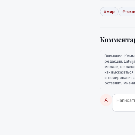
#мир
#техн
Коммента
Внимание! Комм
редакции. Latvi
морали, не разж
как высказаться
игнорирования э
оставлять мнени