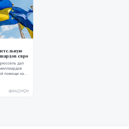
нительную
лиардов евро
 миллиардов
ой помощи на
ро.
66
0
0