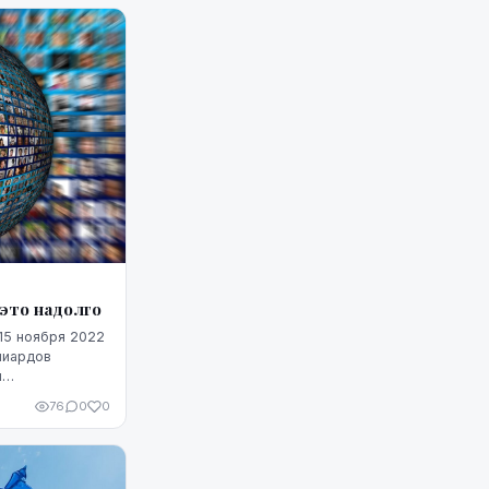
 это надолго
15 ноября 2022
лиардов
л
ee.
76
0
0