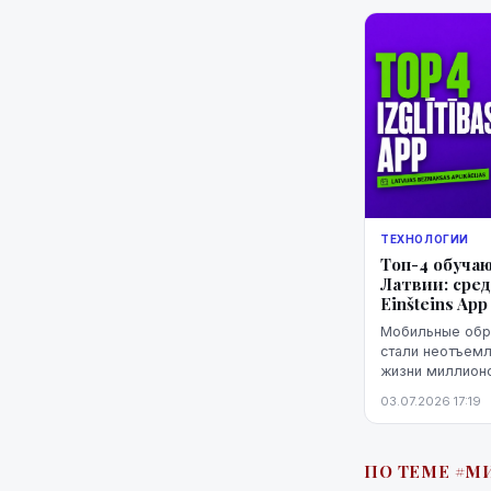
ТЕХНОЛОГИИ
Топ-4 обуча
Латвии: сре
Einšteins App
Мобильные обр
стали неотъем
жизни миллионо
позволяют изуч
03.07.2026 17:19
развивать мате
тв...
ПО ТЕМЕ #М