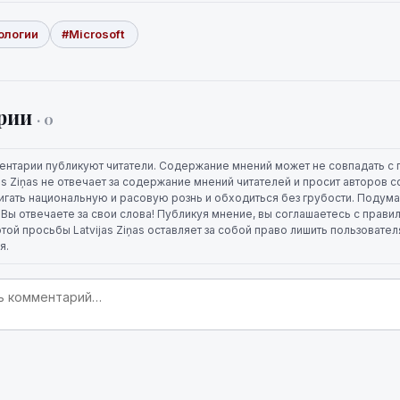
ологии
#Microsoft
рии
· 0
ентарии публикуют читатели. Содержание мнений может не совпадать с 
jas Ziņas не отвечает за содержание мнений читателей и просит авторов
игать национальную и расовую рознь и обходиться без грубости. Подума
. Вы отвечаете за свои слова! Публикуя мнение, вы соглашаетесь с прави
той просьбы Latvijas Ziņas оставляет за собой право лишить пользовате
я.