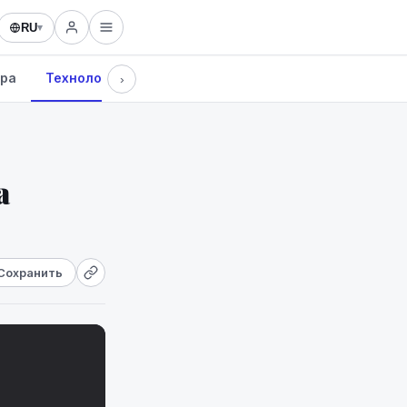
RU
▾
ура
Технологии
›
а
Сохранить