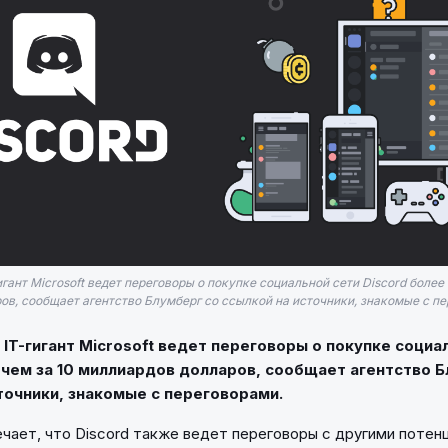
гант Microsoft ведет переговоры о покупке социальной сети Discord более 
ов, сообщает агентство Блумберг со ссылкой на источники, знакомые с пе
IT-гигант Microsoft ведет переговоры о покупке социа
 чем за 10 миллиардов долларов, сообщает агентство 
точники, знакомые с переговорами.
чает, что Discord также ведет переговоры с другими потен