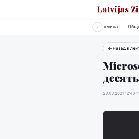
Latvijas Z
Все новости
Политика
Экономика
Общ
‹
Назад к лен
Проекты и сервисы
Прогноз погоды
Micros
десят
23.03.2021 12:40
·
1