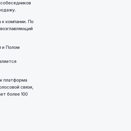
з собеседников
родажу.
 к компании. По
, возглавляющий
м и Полом
является
как платформа
олосовой связи,
ет более 100