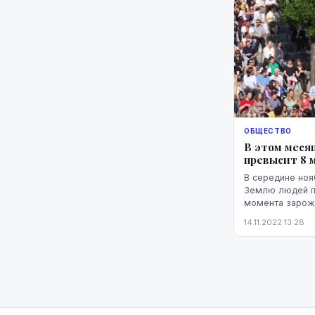
ОБЩЕСТВО
В этом меся
превысит 8 
В середине но
Землю людей п
момента зарож
более 2 миллио
14.11.2022 13:28
постоянно росло