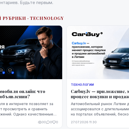
нтариев. Будьте первым.
 РУБРИКИ · TECHNOLOGY
ТЕХНОЛОГИИ
омобиля онлайн: что
Carbuy.lv — приложение,
 объявлении?
процесс покупки и прода
ля в интернете позволяет за
Автомобильный рынок Латвии 
т просмотреть и сравнить
ассоциировался с длительным
жений. Однако качественные
на порталах объявлений, беск
ивлекательное описание и
звонками и встречами, которы
30
0
0
27.07.2026 11:30
щё не означают, что конк...
заканчивались разочарованием