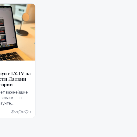
унт LZ.LV на
сти Латвии
тории
ляет важнейшие
м языке — в
аунте
21
0
0