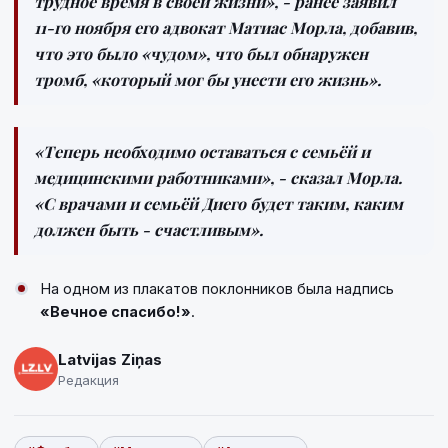
трудное время в своей жизни»,
- ранее заявил
11-го ноября его адвокат Матиас Морла, добавив,
что это было
«чудом», что был обнаружен
тромб, «который мог бы унести его жизнь».
«Теперь необходимо оставаться с семьёй и
медицинскими работниками»
, - сказал Морла.
«С врачами и семьёй Диего будет таким, каким
должен быть - счастливым».
На одном из плакатов поклонников была надпись
«Вечное спасибо!»
.
Latvijas Ziņas
Редакция