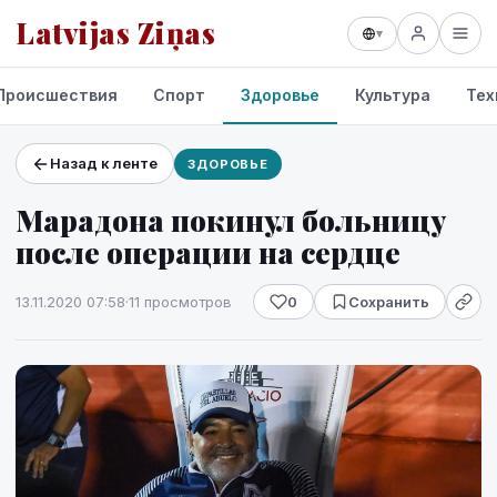
Latvijas Ziņas
▾
Происшествия
Спорт
Здоровье
Культура
Тех
Назад к ленте
ЗДОРОВЬЕ
Проекты и сервисы
Марадона покинул больницу
Прогноз погоды
после операции на сердце
13.11.2020 07:58
·
11 просмотров
0
Сохранить