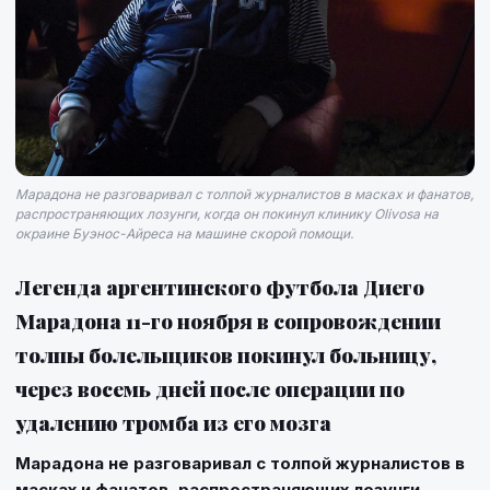
Марадона не разговаривал с толпой журналистов в масках и фанатов,
распространяющих лозунги, когда он покинул клинику Olivosa на
окраине Буэнос-Айреса на машине скорой помощи.
Легенда аргентинского футбола Диего
Марадона 11-го ноября в сопровождении
толпы болельщиков покинул больницу,
через восемь дней после операции по
удалению тромба из его мозга
Марадона не разговаривал с толпой журналистов в
масках и фанатов, распространяющих лозунги,