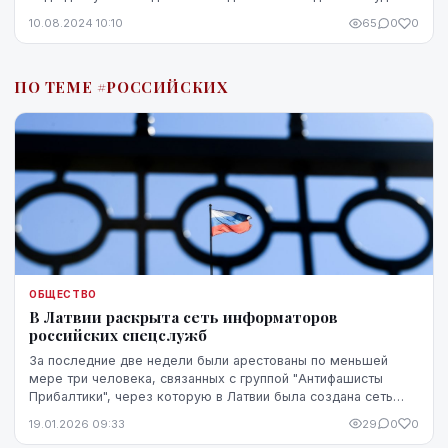
идем?" сообщил заместитель директора департ...
10.08.2024 10:10
65
0
0
ПО ТЕМЕ #РОССИЙСКИХ
ОБЩЕСТВО
В Латвии раскрыта сеть информаторов
российских спецслужб
За последние две недели были арестованы по меньшей
мере три человека, связанных с группой "Антифашисты
Прибалтики", через которую в Латвии была создана сеть
информаторов, сообщающих российским спецслу...
19.01.2026 09:33
29
0
0