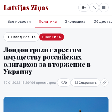
Latvijas Ziņas
▾
Все новости
Политика
Экономика
Обществ
Назад к ленте
ПОЛИТИКА
Проекты и сервисы
Лондон грозит арестом
Прогноз погоды
имуществу российских
олигархов за вторжение в
Украину
30.01.2022 15:29
·
196 просмотров
0
Сохранить