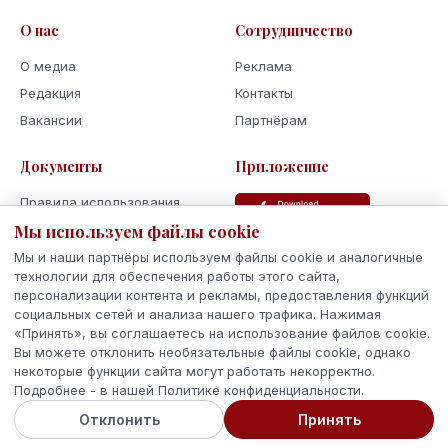
О нас
Сотрудничество
О медиа
Реклама
Редакция
Контакты
Вакансии
Партнёрам
Документы
Приложение
Правила использования
Мы используем файлы cookie
Политика
конфиденциальности
Мы и наши партнёры используем файлы cookie и аналогичные
Использование cookie
технологии для обеспечения работы этого сайта,
персонализации контента и рекламы, предоставления функций
Кодекс поведения и этики
социальных сетей и анализа нашего трафика. Нажимая
«Принять», вы соглашаетесь на использование файлов cookie.
Вы можете отклонить необязательные файлы cookie, однако
некоторые функции сайта могут работать некорректно.
Подробнее - в нашей Политике конфиденциальности.
© 2026 Latvijas Ziņas. Все права защищены.
Отклонить
Принять
Сделано с
в Латвии