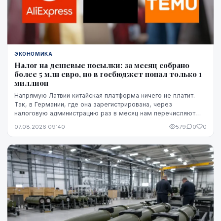
ЭКОНОМИКА
Налог на дешевые посылки: за месяц собрано
более 5 млн евро, но в госбюджет попал только 1
миллион
Напрямую Латвии китайская платформа ничего не платит.
Так, в Германии, где она зарегистрирована, через
налоговую администрацию раз в месяц нам перечисляют
этот НДС, а импортную пошлину китайская платформа
07.08.2026 09:40
579
0
0
платит в той стране, где товар предъявляется таможне,
например, в Бельгии.