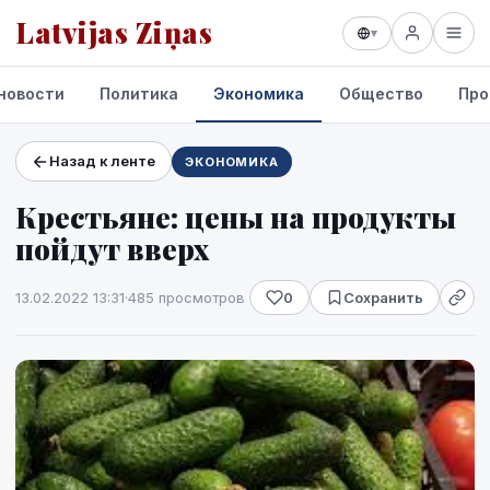
Latvijas Ziņas
▾
новости
Политика
Экономика
Общество
Про
Назад к ленте
ЭКОНОМИКА
Проекты и сервисы
Крестьяне: цены на продукты
Прогноз погоды
пойдут вверх
13.02.2022 13:31
·
485 просмотров
0
Сохранить