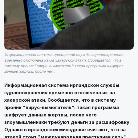
Информационная система ирландской службы здравоохранения
временно отключена из-за хакерской атаки. Сообщается, что в
систему проник "вирус-вымогатель": такая программа шифрует
данные жертвы, после чег...
Информационная система ирландской службы
здравоохранения временно отключена из-за
хакерской атаки. Сообщается, что в систему
проник "вирус-вымогатель": такая программа
шифрует данные жертвы, после чего
злоумышленники требуют деньги за расшифровку.
Однако в ирландском минздраве считают, что за
атакой стоит "международная преступная сеть",