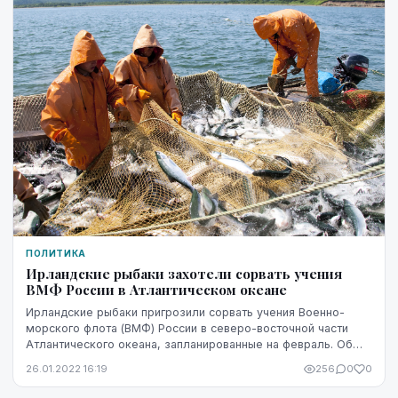
ПОЛИТИКА
Ирландские рыбаки захотели сорвать учения
ВМФ России в Атлантическом океане
Ирландские рыбаки пригрозили сорвать учения Военно-
морского флота (ВМФ) России в северо-восточной части
Атлантического океана, запланированные на февраль. Об
этом в разговоре с радиостанцией RTE сообщ...
26.01.2022 16:19
256
0
0