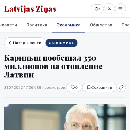
Latvijas Ziņas
▾
новости
Политика
Экономика
Общество
Про
Назад к ленте
ЭКОНОМИКА
Проекты и сервисы
Кариньш пообещал 350
Прогноз погоды
миллионов на отопление
Латвии
31.07.2022 17:36
·
686 просмотров
0
Сохранить