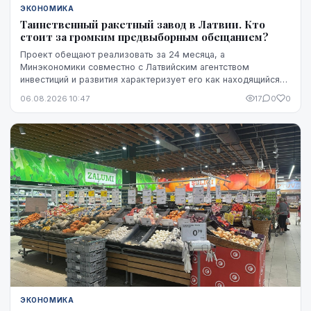
ЭКОНОМИКА
Таинственный ракетный завод в Латвии. Кто
стоит за громким предвыборным обещанием?
Проект обещают реализовать за 24 месяца, а
Минэкономики совместно с Латвийским агентством
инвестиций и развития характеризует его как находящийся
на "высокой стадии готовности". Однако публично не названы
06.08.2026 10:47
17
0
0
ни модель ракет, ни владелец технологий, ни
проектировщик завода. Неизвестно также, какая часть
необходимого финансирования уже обеспечена и на чем
основан прогноз экспорта.
ЭКОНОМИКА