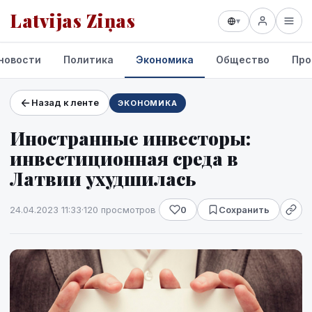
Latvijas Ziņas
▾
новости
Политика
Экономика
Общество
Про
Назад к ленте
ЭКОНОМИКА
Проекты и сервисы
Иностранные инвесторы:
Прогноз погоды
инвестиционная среда в
Латвии ухудшилась
24.04.2023 11:33
·
120 просмотров
0
Сохранить