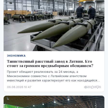
ЭКОНОМИКА
Таинственный ракетный завод в Латвии. Кто
стоит за громким предвыборным обещанием?
Проект обещают реализовать за 24 месяца, а
Минэкономики совместно с Латвийским агентством
инвестиций и развития характеризует его как находящийся
на "высокой стадии готовности". Однако публично не названы
06.08.2026 10:47
20
0
0
ни модель ракет, ни владелец технологий, ни
проектировщик завода. Неизвестно также, какая часть
необходимого финансирования уже обеспечена и на чем
основан прогноз экспорта.