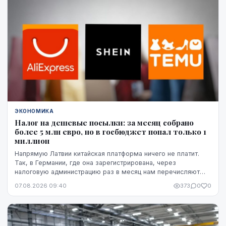
ЭКОНОМИКА
Налог на дешевые посылки: за месяц собрано
более 5 млн евро, но в госбюджет попал только 1
миллион
Напрямую Латвии китайская платформа ничего не платит.
Так, в Германии, где она зарегистрирована, через
налоговую администрацию раз в месяц нам перечисляют
этот НДС, а импортную пошлину китайская платформа
07.08.2026 09:40
373
0
0
платит в той стране, где товар предъявляется таможне,
например, в Бельгии.