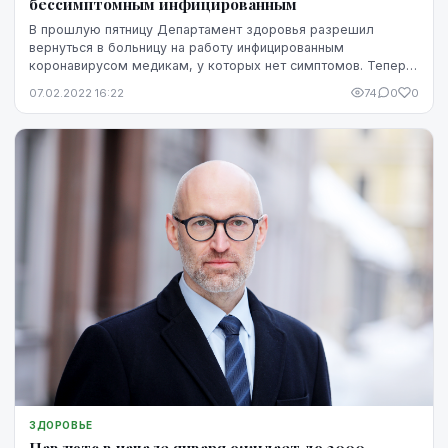
бессимптомным инфицированным
В прошлую пятницу Департамент здоровья разрешил
вернуться в больницу на работу инфицированным
коронавирусом медикам, у которых нет симптомов. Теперь
думают распространить это решение на другие сферы ж...
07.02.2022 16:22
74
0
0
ЗДОРОВЬЕ
Павлютс в начале января ожидает до 3000