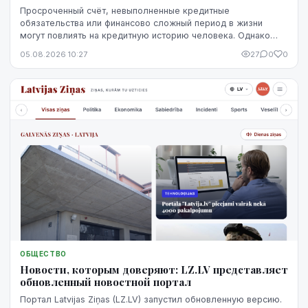
Просроченный счёт, невыполненные кредитные
обязательства или финансово сложный период в жизни
могут повлиять на кредитную историю человека. Однако
негативная запись не означает, что ситуацию уже
05.08.2026 10:27
27
0
0
невозможно изменить. Кредитную историю можно
постепенно улучшить, но для этого потребуются время,
регулярное выполнение обязательств и продуманные
действия.
ОБЩЕСТВО
Новости, которым доверяют: LZ.LV представляет
обновленный новостной портал
Портал Latvijas Ziņas (LZ.LV) запустил обновленную версию.