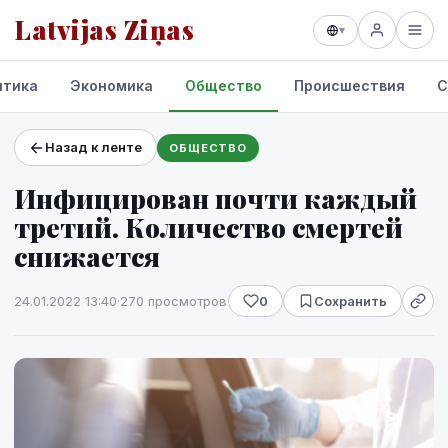
Latvijas Ziņas
▾
итика
Экономика
Общество
Происшествия
С
Назад к ленте
ОБЩЕСТВО
Проекты и сервисы
Инфицирован почти каждый
Прогноз погоды
третий. Количество смертей
снижается
24.01.2022 13:40
·
270 просмотров
0
Сохранить