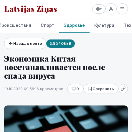
Latvijas Ziņas
▾
Происшествия
Спорт
Здоровье
Культура
Тех
Назад к ленте
ЗДОРОВЬЕ
Проекты и сервисы
Экономика Китая
Прогноз погоды
восстанавливается после
спада вируса
19.10.2020 09:58
·
16 просмотров
0
Сохранить