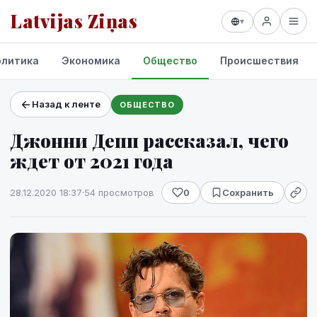
Latvijas Ziņas
▾
олитика
Экономика
Общество
Происшествия
Назад к ленте
ОБЩЕСТВО
Проекты и сервисы
Джонни Депп рассказал, чего
Прогноз погоды
ждет от 2021 года
28.12.2020 18:37
·
54 просмотров
0
Сохранить