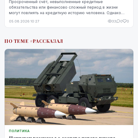
Просроченный счёт, невыполненные кредитные
обязательства или финансово сложный период в жизни
могут повлиять на кредитную историю человека. Однако
негативная запись не означает, что ситуацию уже
05.08.2026 10:27
33
0
0
невозможно изменить. Кредитную историю можно
постепенно улучшить, но для этого потребуются время,
регулярное выполнение обязательств и продуманные
ПО ТЕМЕ #РАССКАЗАЛ
действия.
ПОЛИТИКА
Пентагон рассказал о составе нового пакета