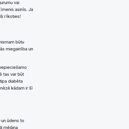
gurumu vai
līmenis asinīs. Ja
i rīkoties!
anismam būtu
ādās miegainība un
 nepieciešamo
ē tas var būt
tipa diabēta
mnēzē kādam ir šī
a
un ūdens to
ādi mēģina