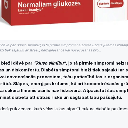
 dēvē par “kluso slimību”, jo tā pirmie simptomi neizraisa uzreiz jūtamas izmai
ži tiek sajaukti ar stresu, neizgulēšanos vai novecošanās pro...
 bieži dēvē par
“kluso slimību”
, jo tā pirmie simptomi neizr
s un diskomfortu. Diabēta simptomi bieži tiek sajaukti ar 
vai novecošanās procesiem, taču patiesībā tas ir organism
rtībā. Slāpes, enerģijas kritums, kā arī koncentrēšanās grū
 ka cukura līmenis asinīs nav līdzsvarā. Atpazīstot šos simp
ināt diabēta attīstības risku un saglabāt labu pašsajūtu.
oderīgs ikvienam, kurš vēlas laikus atpazīt cukura diabēta pazīmes