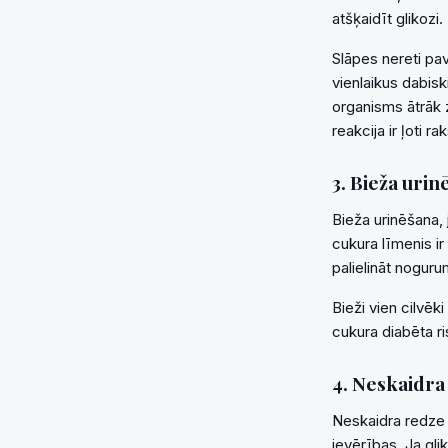
atšķaidīt glikozi.
Slāpes nereti pav
vienlaikus dabisk
organisms ātrāk 
reakcija ir ļoti ra
3. Bieža urin
Bieža urinēšana, 
cukura līmenis ir 
palielināt noguru
Bieži vien cilvēk
cukura diabēta r
4. Neskaidra
Neskaidra redze v
ievērības. Ja gli