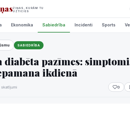
iņas
ZIŅAS, KURĀM TU
UZTICIES
a
Ekonomika
Sabiedrība
Incidenti
Sports
Ve
lūsmu
SABIEDRĪBA
umi
 diabēta pazīmes: simptomi
nepamana ikdienā
 skatījumi
0