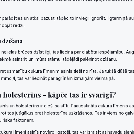
parādīties un atkal pazust, tāpēc to ir viegli ignorēt. Ilgtermiņā a
 bojāt redzi.
u dzīšana
 nelielas brūces dzīst ilgi, tas liecina par diabēta iespējamību. Au
tekmē asinsriti un imūnsistēmu, tādējādi palēninot dzīšanu.
ērst uzmanību cukura līmenim asinīs tieši no rīta. Ja tukšā dūšā tas
 mmol/l, tas var liecināt par agrīnām izmaiņām vielmaiņā.
holesterīns - kāpēc tas ir svarīgi?
inīs un holesterīns ir cieši saistīti. Paaugstināts cukura līmenis as
ot tos jutīgākus pret holesterīna uzkrāšanos. Tas ir viens no galv
 riska faktoriem.
ukura līmeni asinīs novēro ilgstoši, tas var izraisīt asinsvadu sien