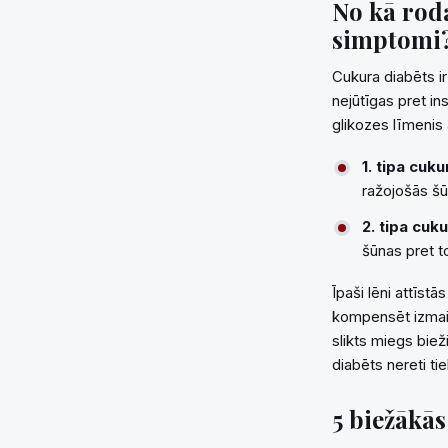
No kā rod
simptomi
Cukura diabēts i
nejūtīgas pret in
glikozes līmenis 
1. tipa cuk
ražojošās šū
2. tipa cuk
šūnas pret to
Īpaši lēni attīst
kompensēt izmai
slikts miegs biež
diabēts nereti tie
5 biežākā