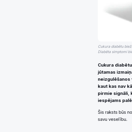
Cukura diabētu bieži
Diabēta simptomi bie
Cukura diabētu
jūtamas izmaiņa
neizgulēšanos 
kaut kas nav kā
pirmie signāli,
iespējams palēn
Šis raksts būs n
savu veselību.