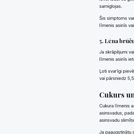
samiglojas.
Šis simptoms var 
līmenis asinīs var
5. Lēna brūč
Ja skrāpējumi vai
līmenis asinīs ie
Ļoti svarīgi piev
vai pārsniedz 5,5
Cukurs un 
Cukura līmenis as
asinsvadus, padar
asinsvadu slimību
Ja paaugstinātu c