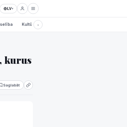
LV
▾
selība
Kultūra
Tehnoloģijas
›
, kurus
Saglabāt