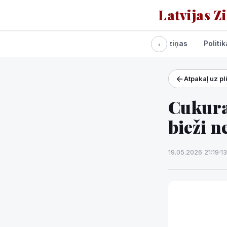
Latvijas Z
Visas ziņas
Politik
‹
Atpakaļ uz p
Projekti un pakalpoj
Laikapstākļi
Cukura
bieži 
19.05.2026 21:19
·
13