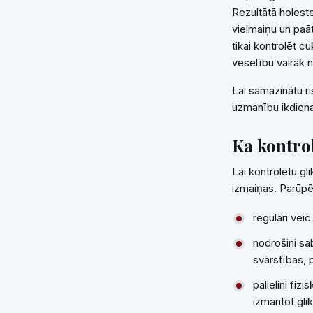
Rezultātā holeste
vielmaiņu un paā
tikai kontrolēt c
veselību vairāk n
Lai samazinātu ri
uzmanību ikdien
Kā kontrol
Lai kontrolētu gl
izmaiņas. Parūpēj
regulāri vei
nodrošini sa
svārstības, 
palielini fiz
izmantot glik