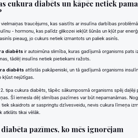
as cukura diabēts un kāpēc netiek pama
?
r vielmaiņas traucējums, kas saistīts ar insulīna darbības problēm
sulīnu - hormonu, kas palīdz glikozei iekļūt šūnās un kļūt par enerģ
asinīs pieaug, jo cukurs netiek izmantots un paliek asinīs.
ura diabēts
ir autoimūna slimība, kuras gadījumā organisms pats iz
nas, tādēļ insulīns netiek pietiekami ražots.
ura diabēts
attīstās pakāpeniski, un tā gadījumā organisms insulīn
 kļūst nejūtīgas.
ās 2. tipa cukura diabēts, tāpēc sākumposmā organisms spēj daļēji 
ņas. Šī iemesla dēļ slimības pazīmes var būt nepamanāmas. Nogu
i tiek skaidrots ar saspringtu dzīvesveidu, nevis cukura līmeņa i
k atklāts tikai vēlāk.
s diabēta pazīmes, ko mēs ignorējam