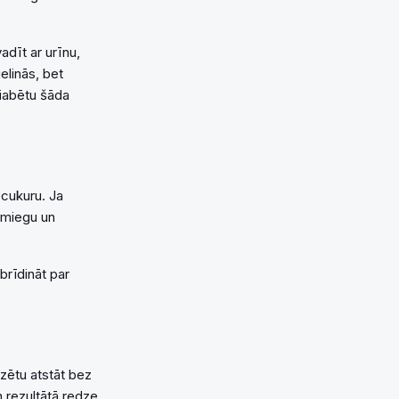
adīt ar urīnu,
elinās, bet
diabētu šāda
 cukuru. Ja
t miegu un
brīdināt par
dzētu atstāt bez
n rezultātā redze