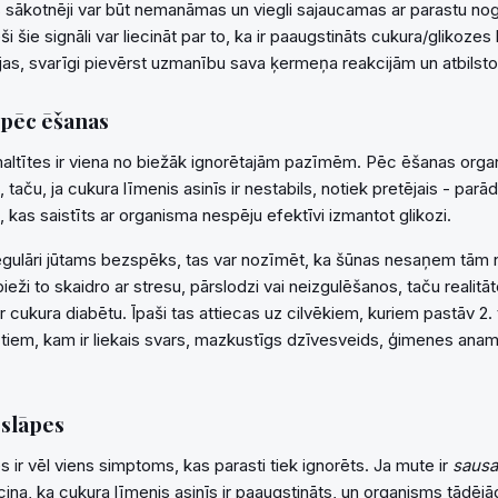
sākotnēji var būt nemanāmas un viegli sajaucamas ar parastu no
i šie signāli var liecināt par to, ka ir paaugstināts cukura/glikozes 
jas, svarīgi pievērst uzmanību sava ķermeņa reakcijām un atbilstoš
 pēc ēšanas
ltītes ir viena no biežāk ignorētajām pazīmēm. Pēc ēšanas org
 taču, ja cukura līmenis asinīs ir nestabils, notiek pretējais - par
, kas saistīts ar organisma nespēju efektīvi izmantot glikozi.
egulāri jūtams bezspēks, tas var nozīmēt, ka šūnas nesaņem tām
bieži to skaidro ar stresu, pārslodzi vai neizgulēšanos, taču realitāt
r cukura diabētu. Īpaši tas attiecas uz cilvēkiem, kuriem pastāv 2. 
 tiem, kam ir liekais svars, mazkustīgs dzīvesveids, ģimenes ana
 slāpes
 ir vēl viens simptoms, kas parasti tiek ignorēts. Ja mute ir
saus
cina, ka cukura līmenis asinīs ir paaugstināts, un organisms tādēj