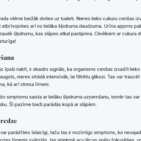
ada vēlme biežāk doties uz tualeti. Nieres lieko cukuru cenšas izv
i atbrīvojoties arī no lielāka šķidruma daudzuma. Urīna apjoms pali
zaudē šķidrumu, kas slāpes atkal pastiprina. Cilvēkiem ar cukura 
ksturīga!
ēšana
jo īpaši naktī, ir skaidrs signāls, ka organisms cenšas izvadīt lieko
augsts, nieres strādā intensīvāk, lai filtrētu glikozi. Tas var traucē
ma, kā arī stresa līmeni.
i šo simptomu saista ar lielāku šķidruma uzņemšanu, tomēr tas var 
isku. Šī pazīme bieži parādās kopā ar slāpēm.
 redze
ar parādīties īslaicīgi, taču tas ir nozīmīgs simptoms, ko nevaja
kozes līmenis svārstās, tas ietekmē acu lēcas spēju fokusēties, u