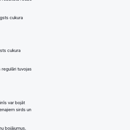
ugsts cukura
gsts cukura
 regulāri tuvojas
inīs var bojāt
enajiem sirds un
iņu bojājumus.