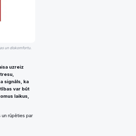
ņas un diskomfortu.
aisa uzreiz
stresu,
a signāls, ka
tības var būt
tomus laikus,
 un rūpēties par