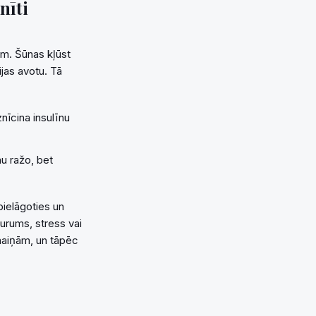
nīti
ām. Šūnas kļūst
ijas avotu. Tā
nīcina insulīnu
u ražo, bet
pielāgoties un
rums, stress vai
zmaiņām, un tāpēc