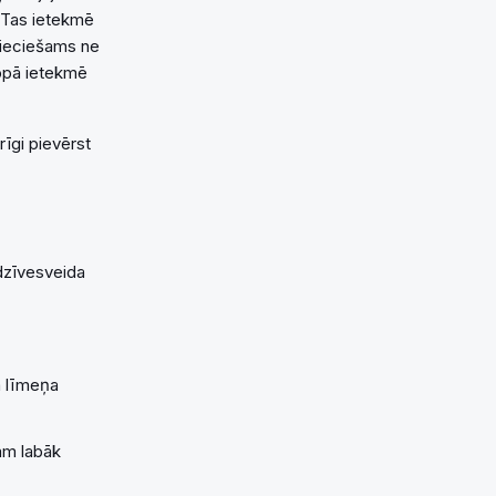
. Tas ietekmē
pieciešams ne
kopā ietekmē
rīgi pievērst
 dzīvesveida
a līmeņa
mam labāk