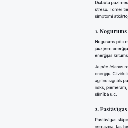
Diabēta pazīmes 
stresu. Tomēr tieš
simptomi atkārto
1. Nogurums
Nogurums pēc ma
jāuzņem enerģija,
enerģijas kritums
Ja pēc ēšanas r
enerģiju. Cilvēki 
agrīns signāls pa
risks, piemēram,
slimība u.c.
2. Pastāvīgas
Pastāvīgas slāpes
nemazina, tas lie