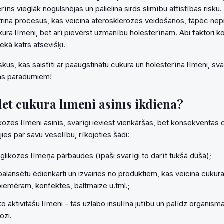
rīns vieglāk nogulsnējas un palielina sirds slimību attīstības risku
trina procesus, kas veicina aterosklerozes veidošanos, tāpēc ne
ukura līmeni, bet arī pievērst uzmanību holesterīnam. Abi faktori 
ekā katrs atsevišķi.
skus, kas saistīti ar paaugstinātu cukura un holesterīna līmeni, sva
as paradumiem!
ēt cukura līmeni asinīs ikdienā?
ikozes līmeni asinīs, svarīgi ieviest vienkāršas, bet konsekventas
ies par savu veselību, rīkojoties šādi:
c glikozes līmeņa pārbaudes (īpaši svarīgi to darīt tukšā dūšā);
balansētu ēdienkarti un izvairies no produktiem, kas veicina cukur
piemēram, konfektes, baltmaize u.tml.;
isko aktivitāšu līmeni - tās uzlabo insulīna jutību un palīdz organis
ozi.