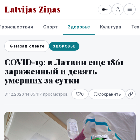
Latvijas Ziņas
▾
Происшествия
Спорт
Здоровье
Культура
Тех
Назад к ленте
ЗДОРОВЬЕ
Проекты и сервисы
COVID-19: в Латвии еще 1861
Прогноз погоды
зараженный и девять
умерших за сутки
31.12.2020 14:05
·
117 просмотров
0
Сохранить