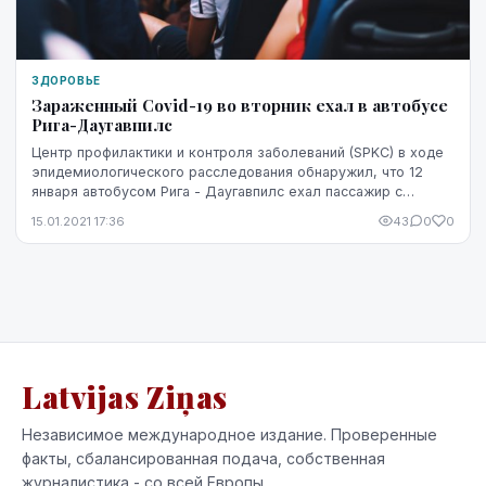
ЗДОРОВЬЕ
Зараженный Covid-19 во вторник ехал в автобусе
Рига-Даугавпилc
Центр профилактики и контроля заболеваний (SPKC) в ходе
эпидемиологического расследования обнаружил, что 12
января автобусом Рига - Даугавпилс ехал пассажир с
подтвержденной инфекцией Covid-19, сообща...
15.01.2021 17:36
43
0
0
Latvijas Ziņas
Независимое международное издание. Проверенные
факты, сбалансированная подача, собственная
журналистика - со всей Европы.