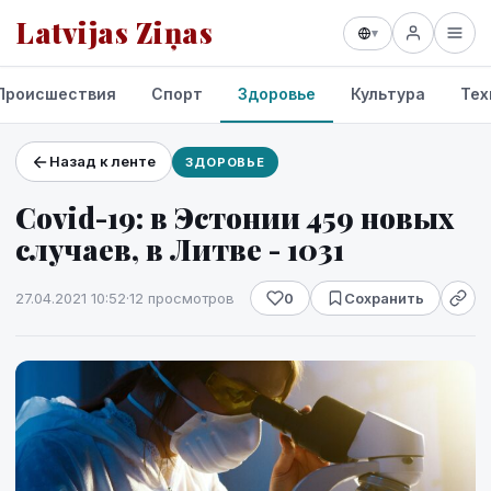
Latvijas Ziņas
▾
Происшествия
Спорт
Здоровье
Культура
Тех
Назад к ленте
ЗДОРОВЬЕ
Проекты и сервисы
Covid-19: в Эстонии 459 новых
Прогноз погоды
случаев, в Литве - 1031
27.04.2021 10:52
·
12 просмотров
0
Сохранить