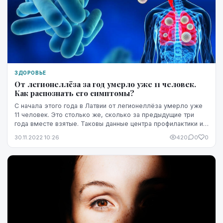
ЗДОРОВЬЕ
От легионеллёза за год умерло уже 11 человек.
Как распознать его симптомы?
С начала этого года в Латвии от легионеллёза умерло уже
11 человек. Это столько же, сколько за предыдущие три
года вместе взятые. Таковы данные центра профилактики и
контроля заболеваний. Там говорят,...
30.11.2022 10:26
420
0
0