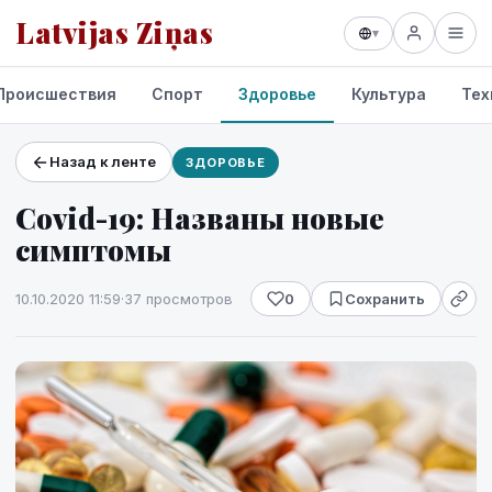
Latvijas Ziņas
▾
Происшествия
Спорт
Здоровье
Культура
Тех
Назад к ленте
ЗДОРОВЬЕ
Проекты и сервисы
Covid-19: Названы новые
Прогноз погоды
симптомы
10.10.2020 11:59
·
37 просмотров
0
Сохранить