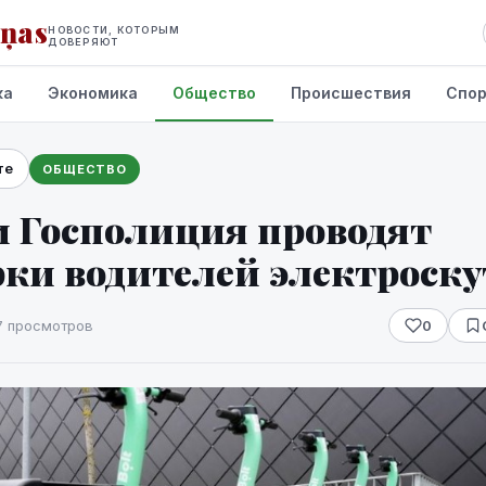
iņas
НОВОСТИ, КОТОРЫМ
ДОВЕРЯЮТ
ка
Экономика
Общество
Происшествия
Спо
те
ОБЩЕСТВО
 и Госполиция проводят
ки водителей электроску
7 просмотров
0