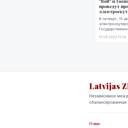
"Bolt" и Гос
проведут пр
электроскут
В четверг, 15 а
электроскутеро
Государственно
Риги проверки, 
13.08.2024 13:20
водители элект
Latvijas Z
Независимое межд
сбалансированная 
О нас