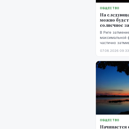
ОБЩЕСТВО
На следующе
можно будет
солнечное з
В Риге затмение
максимальной фа
частично затми
горизонтом.
07.08.2026 09:33
ОБЩЕСТВО
Начинается 