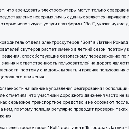
ает, что арендовать электроскутеры могут только совершен
редоставление неверных личных данных является нарушение
которые используют услуги платформы "Bolt", указав чужие д
ководитель отдела электроскутеров "Bolt" в Латвии Роналд
зователей скутеров растет именно в летний сезон, поэтому 
 решения, способствующие безопасному передвижению по г
о знания и ответственность пользователей на дороге являю
асности, поэтому они должны знать и правила пользования с
дорожного движения.
язанности начальника управления реагирования Госполиции
е отметила, что участники дорожного движения часто не 
как серьезное транспортное средство и не осознают после
а нем, поэтому полиция регулярно проводит проверки таких
жения.
кат электроскутеров "Bolt" доступен в 19 городах Латвии - Р