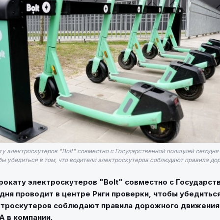
у электроскутеров "Bolt" совместно с Государственной полицией сегодня
бы убедиться в том, что водители электроскутеров соблюдают правила дор
рокату электроскутеров "Bolt" совместно с Государст
дня проводит в центре Риги проверки, чтобы убедиться
ктроскутеров соблюдают правила дорожного движения
А в компании.