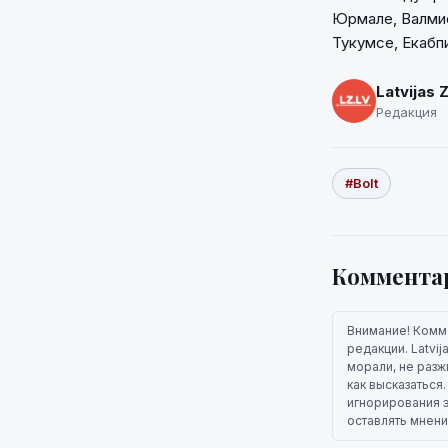
Юрмале, Валмие
Тукумсе, Екабп
Latvijas 
Редакция
#Bolt
Коммента
Внимание! Комм
редакции. Latvi
морали, не разж
как высказаться
игнорирования э
оставлять мнени