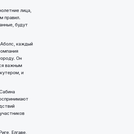
нолетние лица,
м правил.
анные, будут
 Аболс, каждый
компания
ороду. Он
тся важным
кутером, и
 Сабина
воспринимают
дствий
 участников
иге, Елгаве,