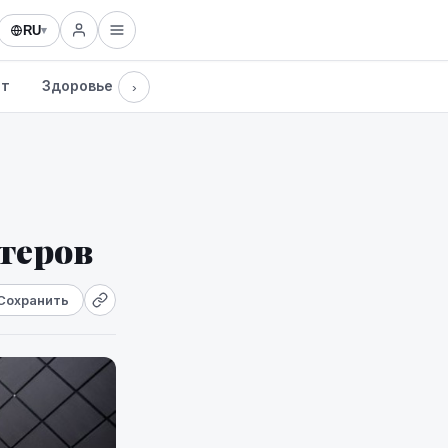
RU
▾
рт
Здоровье
Культура
Технологии
›
теров
Сохранить