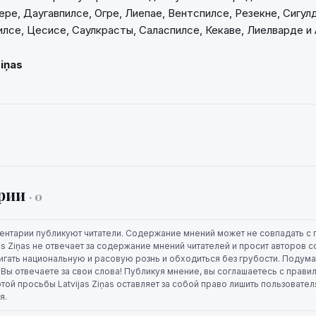
ре, Даугавпилсе, Огре, Лиепае, Вентспилсе, Резекне, Сигул
илсе, Цесисе, Саулкрасты, Саласпилсе, Кекаве, Лиелварде и
Ziņas
рии
· 0
ентарии публикуют читатели. Содержание мнений может не совпадать с 
jas Ziņas не отвечает за содержание мнений читателей и просит авторов
игать национальную и расовую рознь и обходиться без грубости. Подума
. Вы отвечаете за свои слова! Публикуя мнение, вы соглашаетесь с прави
той просьбы Latvijas Ziņas оставляет за собой право лишить пользовате
я.