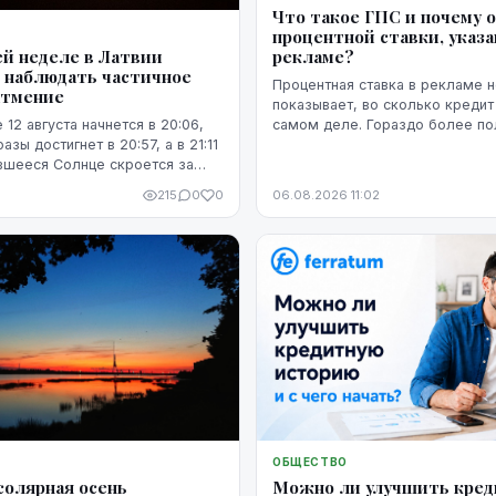
Что такое ГПС и почему 
процентной ставки, указа
рекламе?
й неделе в Латвии
 наблюдать частичное
Процентная ставка в рекламе н
атмение
показывает, во сколько кредит
самом деле. Гораздо более п
 12 августа начнется в 20:06,
представление о расходах даё
зы достигнет в 20:57, а в 21:11
годовая процентная ставка.
вшееся Солнце скроется за
215
0
0
06.08.2026 11:02
ОБЩЕСТВО
солярная осень
Можно ли улучшить кре