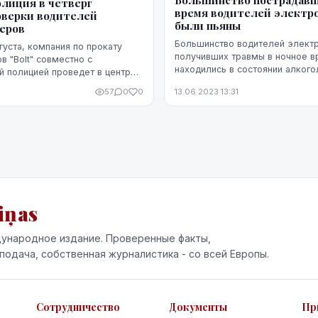
Большинство пострадавш
полиция в четверг
время водителей электр
оверки водителей
были пьяны
еров
Большинство водителей электр
вгуста, компания по прокату
получивших травмы в ночное в
в "Bolt" совместно с
находились в состоянии алкого
й полицией проведет в центре
опьянения, сообщил во вторни
чтобы убедиться в том, что
57
0
0
13.06.2023 13:31
председатель правления Дире
роскутеров соблюдают пр...
безопасности доро...
iņas
ународное издание. Проверенные факты,
подача, собственная журналистика - со всей Европы.
Сотрудничество
Документы
Пр