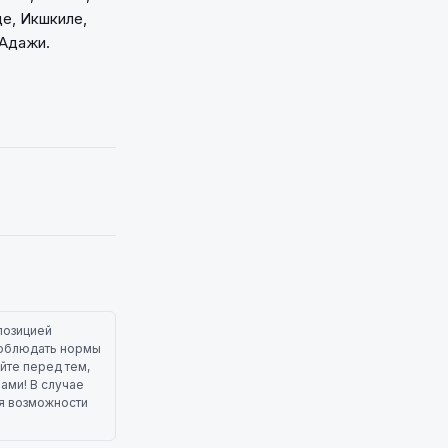
де, Икшкиле,
 Адажи.
позицией
 соблюдать нормы
йте перед тем,
лами! В случае
ля возможности