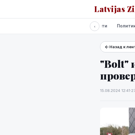
Latvijas Z
Все новости
Полити
‹
Назад к лен
Проекты и сервисы
Прогноз погоды
"Bolt"
провер
15.08.2024 12:41
·
2