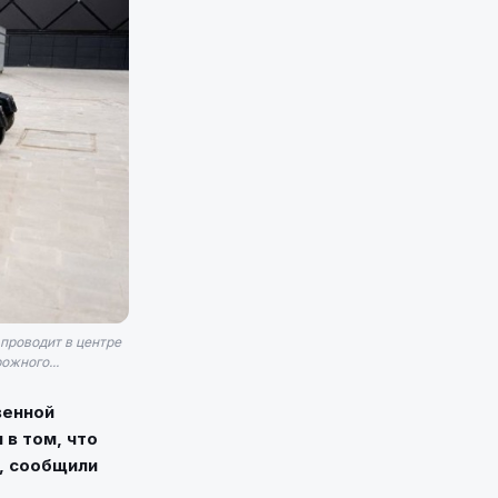
 проводит в центре
ожного...
венной
 в том, что
, сообщили