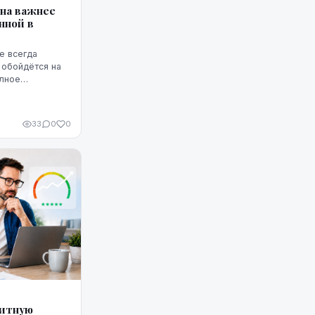
она важнее
нной в
е всегда
 обойдётся на
олное
т ГПС —
33
0
0
дитную