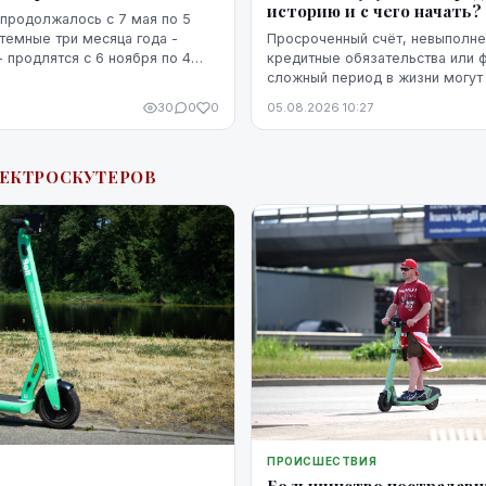
историю и с чего начать?
продолжалось с 7 мая по 5
 темные три месяца года -
Просроченный счёт, невыполн
- продлятся с 6 ноября по 4
кредитные обязательства или 
сложный период в жизни могут 
кредитную историю человека. 
30
0
0
05.08.2026 10:27
негативная запись не означает,
уже невозможно изменить. Кр
историю можно постепенно улу
ЛЕКТРОСКУТЕРОВ
этого потребуются время, рег
выполнение обязательств и п
действия.
ПРОИСШЕСТВИЯ