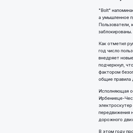
"Bolt" напомин
а умышленное п
Пользователи, 
заблокированы.
Как отметил ру
год число поль
внедряет новые
подчеркнул, чт
фактором безоп
общие правила 
Исполняющая об
Ирбениеце-Чесл
электроскутер 
передвижения н
дорожного дви
В этом году про