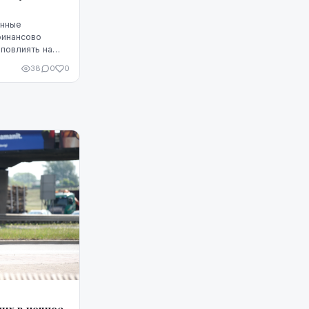
енные
финансово
повлиять на
Однако
38
0
0
 что ситуацию
едитную
чшить, но для
улярное
родуманные