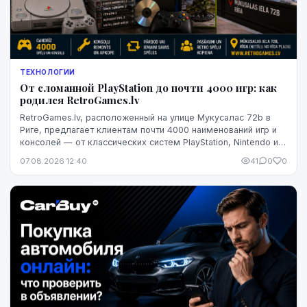
ТЕХНОЛОГИИ
От сломанной PlayStation до почти 4000 игр: как
родился RetroGames.lv
RetroGames.lv, расположенный на улице Мукусалас 72b в
Риге, предлагает клиентам почти 4000 наименований игр и
консолей — от классических систем PlayStation, Nintendo и
Xbox до тщательно восстановленных игровых дисков.
07.08.2026 12:40
41
0
0