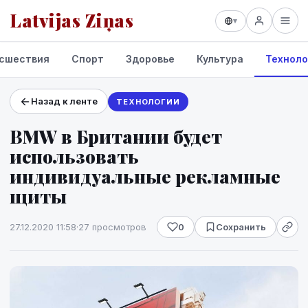
Latvijas Ziņas
▾
сшествия
Спорт
Здоровье
Культура
Техноло
Назад к ленте
ТЕХНОЛОГИИ
Проекты и сервисы
BMW в Британии будет
Прогноз погоды
использовать
индивидуальные рекламные
щиты
27.12.2020 11:58
·
27 просмотров
0
Сохранить