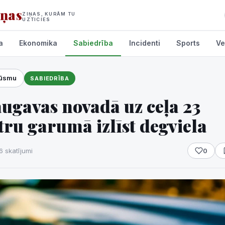
iņas
ZIŅAS, KURĀM TU
UZTICIES
a
Ekonomika
Sabiedrība
Incidenti
Sports
Ve
lūsmu
SABIEDRĪBA
umi
ugavas novadā uz ceļa 23
ru garumā izlīst degviela
6 skatījumi
0