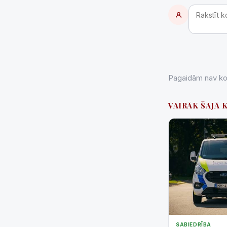
Pagaidām nav kom
VAIRĀK ŠAJĀ 
SABIEDRĪBA