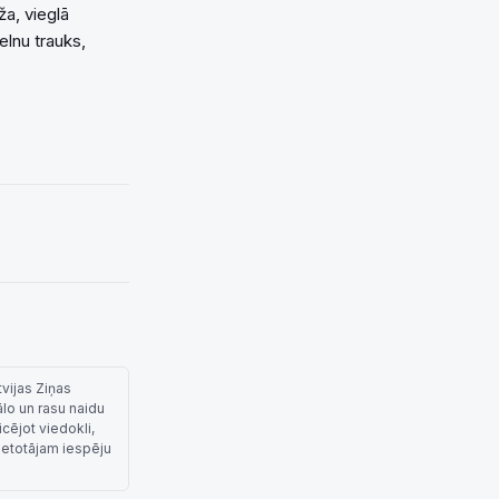
a, vieglā
elnu trauks,
tvijas Ziņas
ālo un rasu naidu
cējot viedokli,
lietotājam iespēju