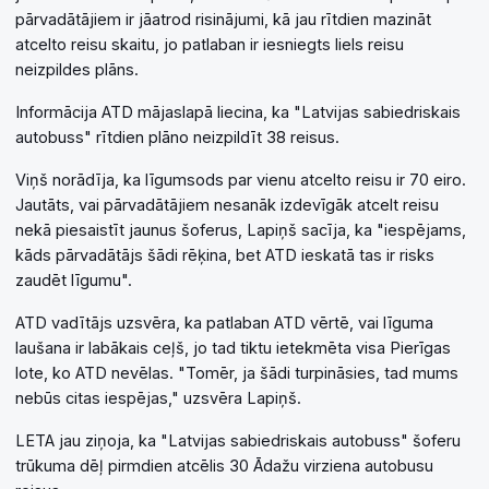
pārvadātājiem ir jāatrod risinājumi, kā jau rītdien mazināt
atcelto reisu skaitu, jo patlaban ir iesniegts liels reisu
neizpildes plāns.
Informācija ATD mājaslapā liecina, ka "Latvijas sabiedriskais
autobuss" rītdien plāno neizpildīt 38 reisus.
Viņš norādīja, ka līgumsods par vienu atcelto reisu ir 70 eiro.
Jautāts, vai pārvadātājiem nesanāk izdevīgāk atcelt reisu
nekā piesaistīt jaunus šoferus, Lapiņš sacīja, ka "iespējams,
kāds pārvadātājs šādi rēķina, bet ATD ieskatā tas ir risks
zaudēt līgumu".
ATD vadītājs uzsvēra, ka patlaban ATD vērtē, vai līguma
laušana ir labākais ceļš, jo tad tiktu ietekmēta visa Pierīgas
lote, ko ATD nevēlas. "Tomēr, ja šādi turpināsies, tad mums
nebūs citas iespējas," uzsvēra Lapiņš.
LETA jau ziņoja, ka "Latvijas sabiedriskais autobuss" šoferu
trūkuma dēļ pirmdien atcēlis 30 Ādažu virziena autobusu