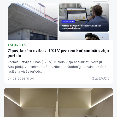
SABIEDRĪBA
Ziņas, kurām uzticas: LZ.LV prezentē atjaunināto ziņu
portālu
Portāls Latvijas Ziņas (LZ.LV) ir laidis klajā atjauninātu versiju.
Ātra piekļuve ziņām, kurām uzticas, mūsdienīgs dizains un ērta
lasīšana visās ierīcēs.
04.08.2026 15:04
23
0
2