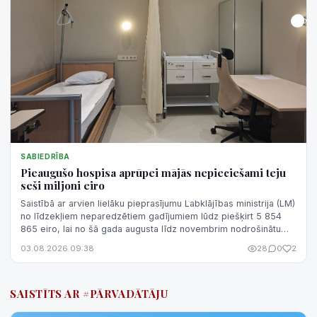
SABIEDRĪBA
Pieaugušo hospisa aprūpei mājās nepieciešami teju
seši miljoni eiro
Saistībā ar arvien lielāku pieprasījumu Labklājības ministrija (LM)
no līdzekļiem neparedzētiem gadījumiem lūdz piešķirt 5 854
865 eiro, lai no šā gada augusta līdz novembrim nodrošinātu
hospisa aprūp...
03.08.2026 09:38
28
0
2
SAISTĪTS AR #PĀRVADĀTĀJU