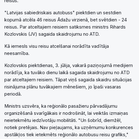
reisus.
"Latvijas sabiedriskais autobuss" piektdien un sestdien
kopumā atcēla 46 reisus Ādažu virzienā, bet svētdien - 24
reisus. Par atceltajiem reisiem satiksmes ministrs Rihards
Kozlovskis (JV) sagaida skaidrojumu no ATD.
Kā iemesls visu reisu atcelšanai norādīta vadītāja
neesamība.
Kozlovskis piektdienas, 3. jūlija, vakarā paziņojumā medijiem
norādīja, ka tuvāko dienu laikā sagaida skaidrojumu no ATD
par atceltajiem reisiem. Tāpat viņš sagaida skaidru situācijas
risinājuma plānu tuvākajiem mēnešiem, jo īpaši vasaras
periodā.
Ministrs uzsvēra, ka reģionālo pasažieru pārvadājumu
organizēšanā svarīgākais ir nodrošināt, lai veiktās izmaiņas
neietekmētu iedzīvotāju mobilitāti. "Un šobrīd, diemžēl,
notiek pretējais. Nav pieļaujams, ka uzņēmumu konkurences
apstākļos tiek ietekmēts reģionālo autobusu reisu grafiks,"