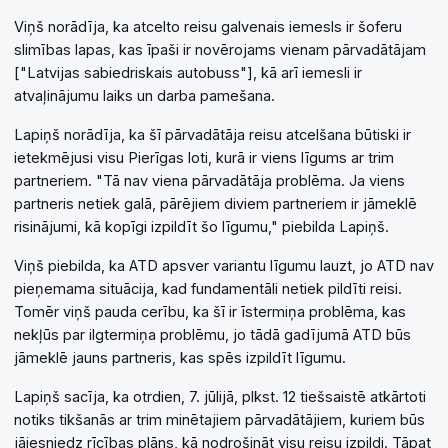
Viņš norādīja, ka atcelto reisu galvenais iemesls ir šoferu
slimības lapas, kas īpaši ir novērojams vienam pārvadātājam
["Latvijas sabiedriskais autobuss"], kā arī iemesli ir
atvaļinājumu laiks un darba pamešana.
Lapiņš norādīja, ka šī pārvadātāja reisu atcelšana būtiski ir
ietekmējusi visu Pierīgas loti, kurā ir viens līgums ar trim
partneriem. "Tā nav viena pārvadātāja problēma. Ja viens
partneris netiek galā, pārējiem diviem partneriem ir jāmeklē
risinājumi, kā kopīgi izpildīt šo līgumu," piebilda Lapiņš.
Viņš piebilda, ka ATD apsver variantu līgumu lauzt, jo ATD nav
pieņemama situācija, kad fundamentāli netiek pildīti reisi.
Tomēr viņš pauda cerību, ka šī ir īstermiņa problēma, kas
nekļūs par ilgtermiņa problēmu, jo tādā gadījumā ATD būs
jāmeklē jauns partneris, kas spēs izpildīt līgumu.
Lapiņš sacīja, ka otrdien, 7. jūlijā, plkst. 12 tiešsaistē atkārtoti
notiks tikšanās ar trim minētajiem pārvadātājiem, kuriem būs
jāiesniedz rīcības plāns, kā nodrošināt visu reisu izpildi. Tāpat