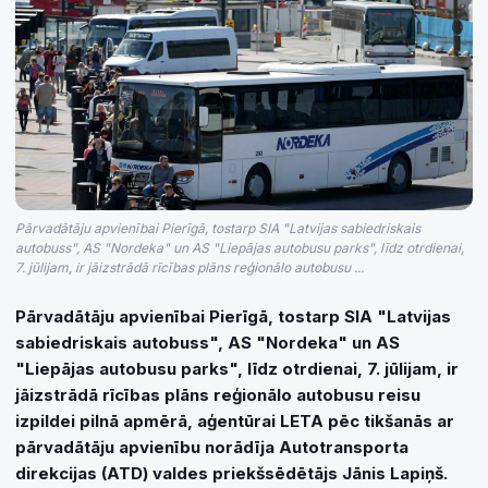
Pārvadātāju apvienībai Pierīgā, tostarp SIA "Latvijas sabiedriskais
autobuss", AS "Nordeka" un AS "Liepājas autobusu parks", līdz otrdienai,
7. jūlijam, ir jāizstrādā rīcības plāns reģionālo autobusu ...
Pārvadātāju apvienībai Pierīgā, tostarp SIA "Latvijas
sabiedriskais autobuss", AS "Nordeka" un AS
"Liepājas autobusu parks", līdz otrdienai, 7. jūlijam, ir
jāizstrādā rīcības plāns reģionālo autobusu reisu
izpildei pilnā apmērā, aģentūrai LETA pēc tikšanās ar
pārvadātāju apvienību norādīja Autotransporta
direkcijas (ATD) valdes priekšsēdētājs Jānis Lapiņš.