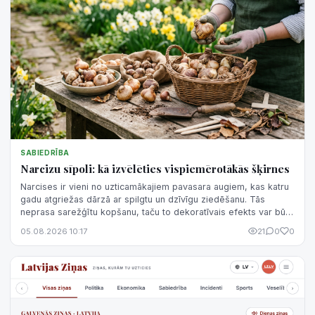
SABIEDRĪBA
Narcizu sīpoli: kā izvēlēties vispiemērotākās šķirnes
Narcises ir vieni no uzticamākajiem pavasara augiem, kas katru
gadu atgriežas dārzā ar spilgtu un dzīvīgu ziedēšanu. Tās
neprasa sarežģītu kopšanu, taču to dekoratīvais efekts var būt
ļoti atšķirīgs atkarībā no šķirnes izvēles.
05.08.2026 10:17
21
0
0