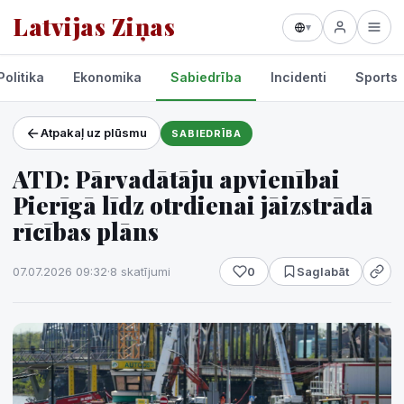
Latvijas Ziņas
▾
Politika
Ekonomika
Sabiedrība
Incidenti
Sports
Atpakaļ uz plūsmu
SABIEDRĪBA
Projekti un pakalpojumi
ATD: Pārvadātāju apvienībai
Laikapstākļi
Pierīgā līdz otrdienai jāizstrādā
rīcības plāns
07.07.2026 09:32
·
8 skatījumi
0
Saglabāt