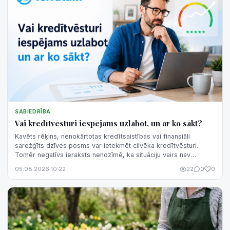
SABIEDRĪBA
Vai kredītvēsturi iespējams uzlabot, un ar ko sākt?
Kavēts rēķins, nenokārtotas kredītsaistības vai finansiāli
sarežģīts dzīves posms var ietekmēt cilvēka kredītvēsturi.
Tomēr negatīvs ieraksts nenozīmē, ka situāciju vairs nav
iespējams mainīt. Kredītvēsturi var pakāpeniski uzlabot, taču tas
05.08.2026 10:22
22
0
0
prasa laiku, regulāru saistību izpildi un pārdomātu rīcību.