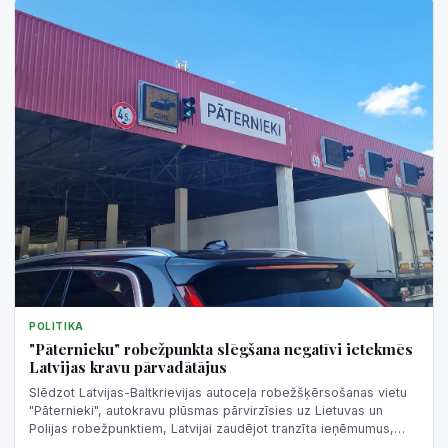
POLITIKA
"Pāternieku" robežpunkta slēgšana negatīvi ietekmēs
Latvijas kravu pārvadātājus
Slēdzot Latvijas-Baltkrievijas autoceļa robežšķērsošanas vietu
"Pāternieki", autokravu plūsmas pārvirzīsies uz Lietuvas un
Polijas robežpunktiem, Latvijai zaudējot tranzīta ieņēmumus,
darbavietas Latg...